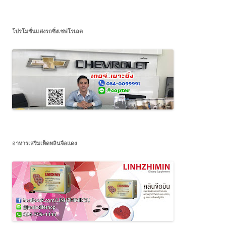
โปรโมชั่นแต่งรถซิ่งเชฟโรเลต
อาหารเสริมเห็ดหลินจือแดง