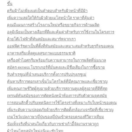
ขึ้น
ครีมฝ้าไม่เพียงแค่เป็นคำตอบสำหรับผิวหน้าที่มีฝ้า
เพิ่มความสดใสให้กับผิวด้วยเมโสหน้าใส ราคาที่คุ้มค่า
คุณมีแผนการสร้างโรงงานใหม่หรือขยายกิจการด้านผลิต
อลูมิเนียมเป็นทางเลือกที่ดีและคุ้มค่าสำหรับการใช้งานในโครงการ
ด้วยโต๊ะไฟฟ้าที่ทันสมัยและสมาร์ทจากเรา
ออฟฟิศ รัชดาเป็นที่ตั้งที่ทันสมัยและเหมาะสมสำหรับธุรกิจของคุณ
อาหารเสริมเห็ดดูแลสุขภาพแบบธรรมชาติ
เครื่องทำไอศกรีมพร้อมกับความสามารถในการผลิตที่นุ่มนวล
สมัคร exness โบรกเกอร์ที่มั่นคงและมีชื่อเสียงในการซื้อขาย
รับทำเรซูเม่ที่นำเสนอบริการทั้งการปรับปรุงเรซูเม่
ค้นหาบริการตอกเสาเข็มไมโครไพล์ที่มีคุณภาพและเชี่ยวชาญ
เพิ่มคุณภาพชีวิตผู้สูงอายุด้วยบริการสถานดูแลผู้สูงอายุที่ดีที่สุด
เทรนด์ทันสมัยของการตัดหนังหน้าท้องการปรับตัวตามยุคสมัย
การสอนสักคิ้วปรับเทคนิคการใช้โครงร่างที่เหมาะกับใบหน้าของคุณ
เพิ่มระดับความปลอดภัยด้วยบริการติดตั้งกล้องวงจรปิดที่เชี่ยวชาญ
เกมโชว์แปลภาษาญี่ปุ่นของญี่ปุ่นเข้าครอบครองทีวีดาวเทียม
ข้อเท็จจริงที่น่าสนใจเกี่ยวกับการเช่าเก้าอี้จัดงานราคาถูก
ผ้าไหมไทยสมัยใหม่อนิเมะซับไทย