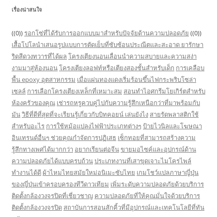
เรื่องน่าสนใจ
((0))
รอกโซ่ที่ได้รับการออกแบบมาสำหรับปัจจัยด้านความปลอดภัย
((0))
เสื้อโปโลนำเสนอรูปแบบการตัดเย็บที่ซับซ้อนประณีตและสะอาด
ยารักษา
ริดสีดวงทวารที่ได้ผล
โครงเตียงนอนเลื่อนนำความสบายและความสง่า
งามมาสู่ห้องนอน
โครงเตียงลอฟท์หรือเตียงสองชั้นสำหรับเด็ก
การเคลือบ
พื้น epoxy อุตสาหกรรม
เมื่อแผ่นทองแดงเริ่มร้อนขึ้นไฟกระพริบโซล่า
เซลล์
การเลือกโครงเตียงเหล็กที่เหมาะสม
สอนทำไอศกรีมโยเกิร์ตสำหรับ
ห้องครัวของคุณ
เช่ารถหรูควบคู่ไปกับความรู้สึกเหนือกว่าที่มาพร้อมกับ
มัน
วิธีที่ดีที่สุดที่จะเรียนรู้เกี่ยวกับบิทคอยน์ เล่นยังไง
สายรัดพลาสติกใช้
สำหรับอะไร
การใช้หม้อแปลงไฟฟ้าประเภทต่างๆ
ป้ายไวนิลและโฆษณา
อินเทรนด์อื่นๆ ช่วยคุณกำจัดการปฏิเสธ
เซ็กทอยที่สามารถสร้างความ
รู้สึกทางเพศได้มากกว่า
อยากเรียนต่อจีน
ขายมอไซค์และอุปกรณ์ด้าน
ความปลอดภัยได้แบบครบถ้วน
ประเภทงานที่เสาขุดเจาะไมโครไพล์
ทำงานได้ดี
ผ้าไหมไทยสมัยใหม่อนิเมะซับไทย
เกมโชว์แปลภาษาญี่ปุ่น
ของญี่ปุ่นเข้าครอบครองทีวีดาวเทียม
เพิ่มระดับความปลอดภัยด้วยบริการ
ติดตั้งกล้องวงจรปิดที่เชี่ยวชาญ
ความปลอดภัยที่ให้คุณมั่นใจด้วยบริการ
ติดตั้งกล้องวงจรปิด
สถาบันการสอนสักคิ้วที่มีอุปกรณ์และเทคโนโลยีที่ทัน