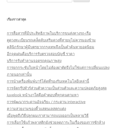
for:
เรื่องราวล่าสุด
การสื่อสารที่มีประสิทธิภาพในบริการขนส่งทางรถ-เรือ
ดูดวงทะเบียนรถเคล็ดลับเสริมดวงที่สายมูไม่ควรมองข้าม
คลินิกรักษาผู้มีบุตรยากกรุงเทพจึงเป็นคำค้นหายอดนิยม
อีกจุดเด่นคือบริการรับตรวจสอบบัญชี ราคา
บริการรับทำลานจอดรถคุณภาพสูง
การยกกระชับใบหน้าโดยไม่ต้องผ่าตัดจึงไม่ใช่แค่การเปลี่ยนแปลง
ภายนอกเท่านั้น
การนำเครื่องพิมพ์บาร์โค้ดที่รองรับเทคโนโลยีเหล่านี้
การจัดกรุ๊ปทัวร์ส่วนตัวความเป็นส่วนตัวและความปลอดภัยสูงสุด
Juvelook หน้าเงาใสคือคำตอบที่ทุกคนตามหา
การพัฒนากระดานอัจฉริยะ / กระดาน interactive
ความสวยงามของคิ้วแสตนเลสตกแต่ง
เมื่อพูดถึงวิธีปลูกผมเราสามารถแบ่งออกเป็นหลายวิธี
การเลือกใช้แก้วพลาสติกยังช่วยลดภาระในเรื่องของการซักล้าง