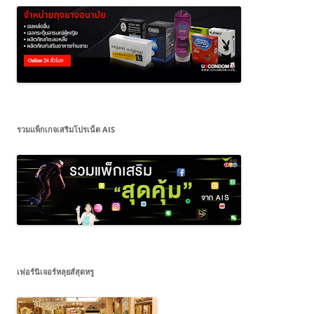
รวมแพ็กเกจเสริมโปรเน็ต AIS
เฟอร์นิเจอร์หลุยส์สุดหรู