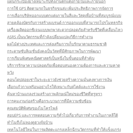
แผ่นกระเบื้องยางเหมาะกับทั้งงานตกแต่งภายในและภายนอก
การใช้ GPS ติดตามรถในธุรกิจขนส่ง เพิ่มประสิทธิภาพการจัดการ
การเลือกบริษัทออกแบบตกแต่งภายในสีและวัสดุเพื่อบ้านที่สมบูรณ์แบบ
สายคล้องบัตรกับการสร้างแบรนด์ การออกแบบที่สามารถโปรโมทธุรกิจ
เครื่องผลิตออกซิเจนแบบพกพาสะดวกปลอดภัยสำหรับชีวิตที่เคลื่อนไหว
ASRS เป็นนวัตกรรมที่กำลังเปลี่ยนแปลงวิธีการทำงาน
ผลไม้ต่างประเทศและการส่งเสริมการเก็บรักษาตามธรรมชาติ
กระดาษซับลิเมชั่นยังคงเป็นวัสดุที่มีศักยภาพในการพัฒนา
การเรียนพิเศษคณิตศาสตร์เป็นหนึ่งในขั้นตอนที่สำคัญ
บริการรักษาความปลอดภัยเพื่อตอบสนองความต้องการและความคาด
หวัง
คอนโดปล่อยเช่าในระยะยาวยังช่วยสร้างความมั่นคงทางการเงิน
เลือกแก้วกาแฟร้อนอย่างไรให้เหมาะกับสไตล์และการใช้งาน
ค้นหาบ้านแกลงร่วมสร้างภาพลักษณ์ใหม่ของชีวิตที่หรูหรา
การคุมงานก่อสร้างคือกระบวนการที่มีความซับซ้อน
คุณสมบัติพิเศษของไมโครไพล์
สอบEPS และการทดสอบความรู้ทั่วไปเกี่ยวกับการทำงานในเกาหลีใต้
ทำไมถึงไม่ลองดูฮวงจุ้ยบ้าน
เทคโนโลยีใหม่ในการผลิตตะแกรงเหล็กฉีกนวัตกรรมที่ทำให้แข็งแกร่ง