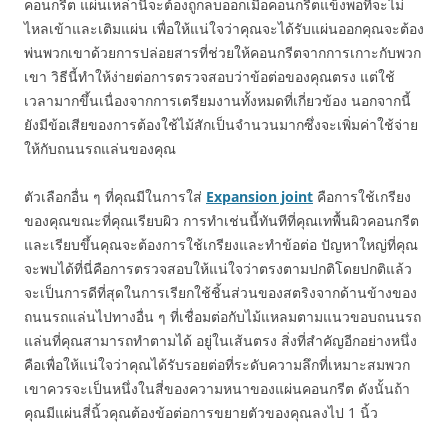
คอนกรีต แผ่นเหล่านี้จะต้องถูกลบออกเมื่อคอนกรีตแข็งพอที่จะไม่
ไหลเข้าและเติมแผ่น เพื่อให้แน่ใจว่าคุณจะได้รับแผ่นออกคุณจะต้อง
พ่นพวกเขาด้วยการปล่อยสารที่ช่วยให้คอนกรีตจากการเกาะกับพวก
เขา วิธีนี้ทำให้ง่ายต่อการตรวจสอบว่าข้อต่อของคุณตรง แต่ใช้
เวลามากขึ้นเนื่องจากการเตรียมงานทั้งหมดที่เกี่ยวข้อง นอกจากนี้
ยังมีข้อเสียของการต้องใช้ไม้สักเป็นจำนวนมากซึ่งจะเพิ่มค่าใช้จ่าย
ให้กับถนนรถแล่นของคุณ
ตัวเลือกอื่น ๆ ที่คุณมีในการใส่
Expansion joint
คือการใช้เกรียง
ของคุณขณะที่คุณเรียบผิว การทำเช่นนี้ทันทีที่คุณเทพื้นผิวคอนกรีต
และเรียบขึ้นคุณจะต้องการใช้เกรียงและทำข้อต่อ ปัญหาใหญ่ที่คุณ
จะพบได้ที่นี่คือการตรวจสอบให้แน่ใจว่าตรงตามปกติโดยปกติแล้ว
จะเป็นการดีที่สุดในการเรียกใช้ชิ้นส่วนของสตริงจากด้านข้างของ
ถนนรถแล่นไปทางอื่น ๆ ที่เชื่อมต่อกับไม้แหลมตามแนวขอบถนนรถ
แล่นที่คุณสามารถทำตามได้ อยู่ในเส้นตรง สิ่งที่สำคัญอีกอย่างหนึ่ง
คือเพื่อให้แน่ใจว่าคุณได้รับรอยต่อที่ระดับความลึกที่เหมาะสมพวก
เขาควรจะเป็นหนึ่งในสี่ของความหนาของแผ่นคอนกรีต ดังนั้นถ้า
คุณมีแผ่นสี่นิ้วคุณต้องข้อต่อการขยายตัวของคุณลงไป 1 นิ้ว