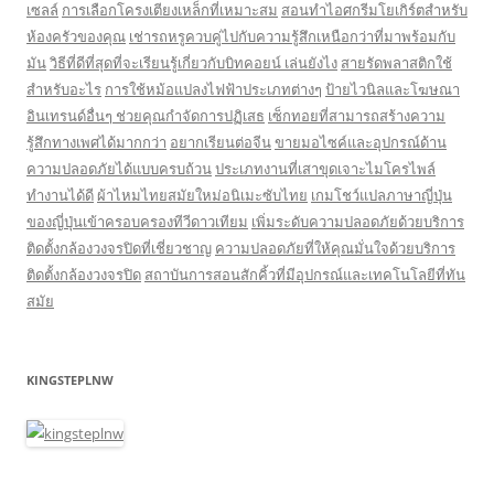
เซลล์
การเลือกโครงเตียงเหล็กที่เหมาะสม
สอนทำไอศกรีมโยเกิร์ตสำหรับ
ห้องครัวของคุณ
เช่ารถหรูควบคู่ไปกับความรู้สึกเหนือกว่าที่มาพร้อมกับ
มัน
วิธีที่ดีที่สุดที่จะเรียนรู้เกี่ยวกับบิทคอยน์ เล่นยังไง
สายรัดพลาสติกใช้
สำหรับอะไร
การใช้หม้อแปลงไฟฟ้าประเภทต่างๆ
ป้ายไวนิลและโฆษณา
อินเทรนด์อื่นๆ ช่วยคุณกำจัดการปฏิเสธ
เซ็กทอยที่สามารถสร้างความ
รู้สึกทางเพศได้มากกว่า
อยากเรียนต่อจีน
ขายมอไซค์และอุปกรณ์ด้าน
ความปลอดภัยได้แบบครบถ้วน
ประเภทงานที่เสาขุดเจาะไมโครไพล์
ทำงานได้ดี
ผ้าไหมไทยสมัยใหม่อนิเมะซับไทย
เกมโชว์แปลภาษาญี่ปุ่น
ของญี่ปุ่นเข้าครอบครองทีวีดาวเทียม
เพิ่มระดับความปลอดภัยด้วยบริการ
ติดตั้งกล้องวงจรปิดที่เชี่ยวชาญ
ความปลอดภัยที่ให้คุณมั่นใจด้วยบริการ
ติดตั้งกล้องวงจรปิด
สถาบันการสอนสักคิ้วที่มีอุปกรณ์และเทคโนโลยีที่ทัน
สมัย
KINGSTEPLNW