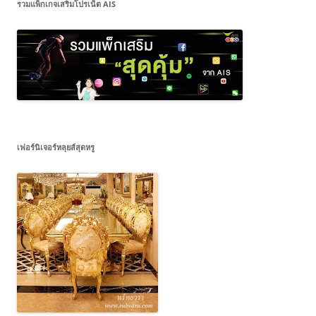
รวมแพ็กเกจเสริมโปรเน็ต AIS
เฟอร์นิเจอร์หลุยส์สุดหรู