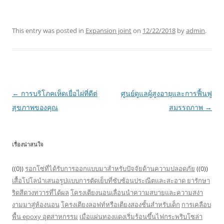
This entry was posted in
Expansion joint
on
12/22/2018
by
admin
.
Post
←
การบริโภคเห็ดเยื่อไผ่ที่ดีต่
ศูนย์ดูแลผู้สูงอายุและการฟื้นฟู
navigation
สุขภาพของคุณ
สมรรถภาพ
→
เรื่องน่าสนใจ
((0))
รอกโซ่ที่ได้รับการออกแบบมาสำหรับปัจจัยด้านความปลอดภัย
((0))
เสื้อโปโลนำเสนอรูปแบบการตัดเย็บที่ซับซ้อนประณีตและสะอาด
ยารักษา
ริดสีดวงทวารที่ได้ผล
โครงเตียงนอนเลื่อนนำความสบายและความสง่า
งามมาสู่ห้องนอน
โครงเตียงลอฟท์หรือเตียงสองชั้นสำหรับเด็ก
การเคลือบ
พื้น epoxy อุตสาหกรรม
เมื่อแผ่นทองแดงเริ่มร้อนขึ้นไฟกระพริบโซล่า