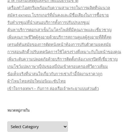
อาหารเสริมเห็ดดูแลสุขภาพแบบธรรมชาติ
เครื่องทำไอศกรีมพร้อมกับความสามารถในการผลิตที่นุ่มนวล
สมัคร exness โบรกเกอร์ที่มั่นคงและมีชื่อเสียงในการซื้อขาย
รับทำเรซูเม่ที่นำเสนอบริการทั้งการปรับปรุงเรซูเม่
ค้นหาบริการตอกเสาเข็มไมโครไพล์ที่มีคุณภาพและเชี่ยวชาญ
เพิ่มคุณภาพชีวิตผู้สูงอายุด้วยบริการสถานดูแลผู้สูงอายุที่ดีที่สุด
เทรนด์ทันสมัยของการตัดหนังหน้าท้องการปรับตัวตามยุคสมัย
การสอนสักคิ้วปรับเทคนิคการใช้โครงร่างที่เหมาะกับใบหน้าของคุณ
เพิ่มระดับความปลอดภัยด้วยบริการติดตั้งกล้องวงจรปิดที่เชี่ยวชาญ
เกมโชว์แปลภาษาญี่ปุ่นของญี่ปุ่นเข้าครอบครองทีวีดาวเทียม
ข้อเท็จจริงที่น่าสนใจเกี่ยวกับการเช่าเก้าอี้จัดงานราคาถูก
ผ้าไหมไทยสมัยใหม่อนิเมะซับไทย
เข้าใจกรุงเทพฯ – กับการ ล่องเรือเจ้าพระยาแบบส่วนตัว
หมวดหมู่ภายใน
หมวด
หมู่
ภายใน