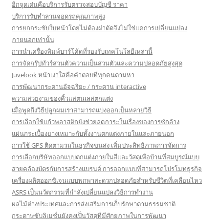
อีกจุดเด่นคือบริการรับตรวจสอบบัญชี ราคา
บริการรับทำลานจอดรถคุณภาพสูง
การยกกระชับใบหน้าโดยไม่ต้องผ่าตัดจึงไม่ใช่แค่การเปลี่ยนแปลง
ภายนอกเท่านั้น
การนำเครื่องพิมพ์บาร์โค้ดที่รองรับเทคโนโลยีเหล่านี้
การจัดกรุ๊ปทัวร์ส่วนตัวความเป็นส่วนตัวและความปลอดภัยสูงสุด
Juvelook หน้าเงาใสคือคำตอบที่ทุกคนตามหา
การพัฒนากระดานอัจฉริยะ / กระดาน interactive
ความสวยงามของคิ้วแสตนเลสตกแต่ง
เมื่อพูดถึงวิธีปลูกผมเราสามารถแบ่งออกเป็นหลายวิธี
การเลือกใช้แก้วพลาสติกยังช่วยลดภาระในเรื่องของการซักล้าง
แผ่นกระเบื้องยางเหมาะกับทั้งงานตกแต่งภายในและภายนอก
การใช้ GPS ติดตามรถในธุรกิจขนส่ง เพิ่มประสิทธิภาพการจัดการ
การเลือกบริษัทออกแบบตกแต่งภายในสีและวัสดุเพื่อบ้านที่สมบูรณ์แบบ
สายคล้องบัตรกับการสร้างแบรนด์ การออกแบบที่สามารถโปรโมทธุรกิจ
เครื่องผลิตออกซิเจนแบบพกพาสะดวกปลอดภัยสำหรับชีวิตที่เคลื่อนไหว
ASRS เป็นนวัตกรรมที่กำลังเปลี่ยนแปลงวิธีการทำงาน
ผลไม้ต่างประเทศและการส่งเสริมการเก็บรักษาตามธรรมชาติ
กระดาษซับลิเมชั่นยังคงเป็นวัสดุที่มีศักยภาพในการพัฒนา