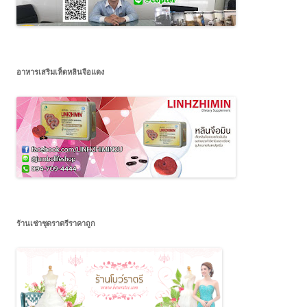
อาหารเสริมเห็ดหลินจือแดง
ร้านเช่าชุดราตรีราคาถูก