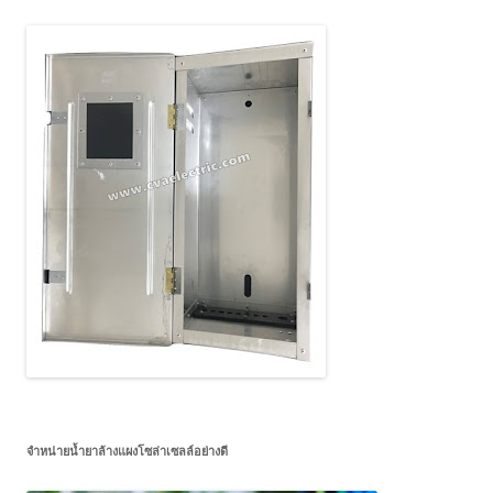
จำหน่ายน้ำยาล้างแผงโซล่าเซลล์อย่างดี