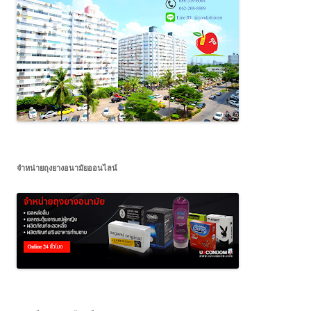
จำหน่ายถุงยางอนามัยออนไลน์