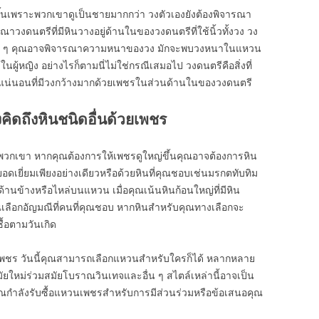
เพราะพวกเขาดูเป็นชายมากกว่า วงตัวเองยังต้องพิจารณา
าวงดนตรีที่มีหินวางอยู่ด้านในของวงดนตรีที่ใช้นิ้วทั้งวง วง
ินใด ๆ คุณอาจพิจารณาความหนาของวง มักจะพบวงหนาในแหวน
ผู้หญิง อย่างไรก็ตามนี่ไม่ใช่กรณีเสมอไป วงดนตรีคือสิ่งที่
อย่างแน่นอนที่มีวงกว้างมากด้วยเพชรในส่วนด้านในของวงดนตรี
ิดถึงหินชนิดอื่นด้วยเพชร
องพวกเขา หากคุณต้องการให้เพชรดูใหญ่ขึ้นคุณอาจต้องการหิน
ี่ยอดเยี่ยมเพียงอย่างเดียวหรือด้วยหินที่คุณชอบเช่นมรกตทับทิม
้านข้างหรือไหล่บนแหวน เมื่อคุณเน้นหินก้อนใหญ่ที่มีหิน
ุณเลือกอัญมณีที่คนที่คุณชอบ หากหินสำหรับคุณทางเลือกจะ
ื้อตามวันเกิด
หวนเพชร วันนี้คุณสามารถเลือกแหวนสำหรับใครก็ได้ หลากหลาย
ัยใหม่ร่วมสมัยโบราณวินเทจและอื่น ๆ สไตล์เหล่านี้อาจเป็น
คุณกำลังรับซื้อแหวนเพชรสำหรับการมีส่วนร่วมหรือข้อเสนอคุณ