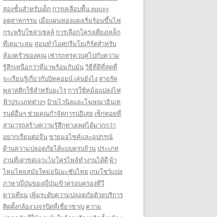
สองชั้นสำหรับเด็ก
การเคลือบพื้น epoxy
อุตสาหกรรม
เมื่อแผ่นทองแดงเริ่มร้อนขึ้นไฟ
กระพริบโซล่าเซลล์
การเลือกโครงเตียงเหล็ก
ที่เหมาะสม
สอนทำไอศกรีมโยเกิร์ตสำหรับ
ห้องครัวของคุณ
เช่ารถหรูควบคู่ไปกับความ
รู้สึกเหนือกว่าที่มาพร้อมกับมัน
วิธีที่ดีที่สุดที่
จะเรียนรู้เกี่ยวกับบิทคอยน์ เล่นยังไง
สายรัด
พลาสติกใช้สำหรับอะไร
การใช้หม้อแปลงไฟ
ฟ้าประเภทต่างๆ
ป้ายไวนิลและโฆษณาอินเท
รนด์อื่นๆ ช่วยคุณกำจัดการปฏิเสธ
เซ็กทอยที่
สามารถสร้างความรู้สึกทางเพศได้มากกว่า
อยากเรียนต่อจีน
ขายมอไซค์และอุปกรณ์
ด้านความปลอดภัยได้แบบครบถ้วน
ประเภท
งานที่เสาขุดเจาะไมโครไพล์ทำงานได้ดี
ผ้า
ไหมไทยสมัยใหม่อนิเมะซับไทย
เกมโชว์แปล
ภาษาญี่ปุ่นของญี่ปุ่นเข้าครอบครองทีวี
ดาวเทียม
เพิ่มระดับความปลอดภัยด้วยบริการ
ติดตั้งกล้องวงจรปิดที่เชี่ยวชาญ
ความ