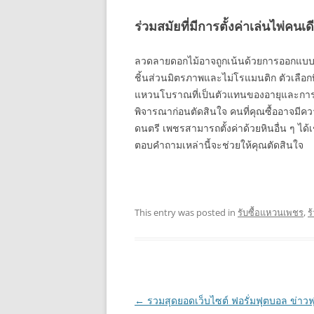
ร่วมสมัยที่มีการตั้งค่าเล่นไพ่คนเ
ลวดลายดอกไม้อาจถูกเน้นด้วยการออกแบบใ
ชิ้นส่วนมิตรภาพและไม่โรแมนติก ตัวเลื
แหวนโบราณที่เป็นตัวแทนของอายุและการ
พิจารณาก่อนตัดสินใจ คนที่คุณซื้ออาจ
ดนตรี เพชรสามารถตั้งค่าด้วยหินอื่น ๆ ได
ตอบคำถามเหล่านี้จะช่วยให้คุณตัดสินใจ
This entry was posted in
รับซื้อแหวนเพชร
,
ร
Post
←
รวมสุดยอดเว็บไซต์ ฟอรั่มฟุตบอล ข่าวฟ