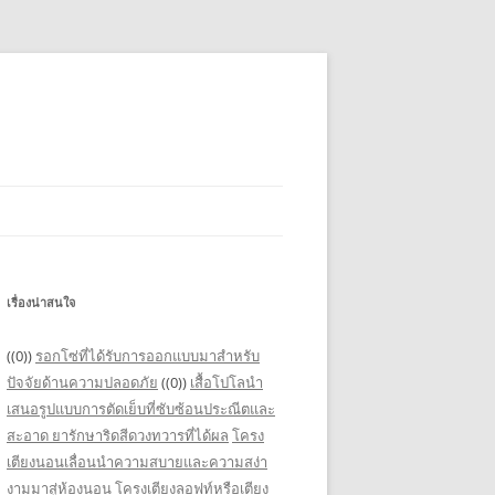
เรื่องน่าสนใจ
((0))
รอกโซ่ที่ได้รับการออกแบบมาสำหรับ
ปัจจัยด้านความปลอดภัย
((0))
เสื้อโปโลนำ
เสนอรูปแบบการตัดเย็บที่ซับซ้อนประณีตและ
สะอาด
ยารักษาริดสีดวงทวารที่ได้ผล
โครง
เตียงนอนเลื่อนนำความสบายและความสง่า
งามมาสู่ห้องนอน
โครงเตียงลอฟท์หรือเตียง