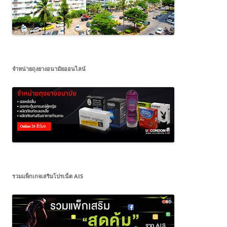
จำหน่ายถุงยางอนามัยออนไลน์
รวมแพ็กเกจเสริมโปรเน็ต AIS