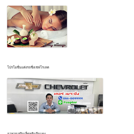
โปรโมชั่นแต่งรถซิ่งเชฟโรเลต
อาหารเสริมเห็ดหลินจือแดง