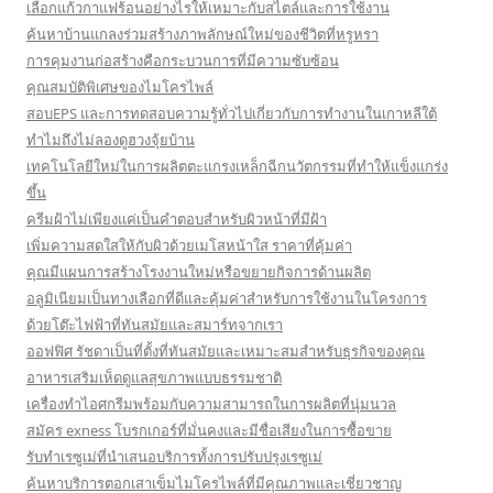
เลือกแก้วกาแฟร้อนอย่างไรให้เหมาะกับสไตล์และการใช้งาน
ค้นหาบ้านแกลงร่วมสร้างภาพลักษณ์ใหม่ของชีวิตที่หรูหรา
การคุมงานก่อสร้างคือกระบวนการที่มีความซับซ้อน
คุณสมบัติพิเศษของไมโครไพล์
สอบEPS และการทดสอบความรู้ทั่วไปเกี่ยวกับการทำงานในเกาหลีใต้
ทำไมถึงไม่ลองดูฮวงจุ้ยบ้าน
เทคโนโลยีใหม่ในการผลิตตะแกรงเหล็กฉีกนวัตกรรมที่ทำให้แข็งแกร่ง
ขึ้น
ครีมฝ้าไม่เพียงแค่เป็นคำตอบสำหรับผิวหน้าที่มีฝ้า
เพิ่มความสดใสให้กับผิวด้วยเมโสหน้าใส ราคาที่คุ้มค่า
คุณมีแผนการสร้างโรงงานใหม่หรือขยายกิจการด้านผลิต
อลูมิเนียมเป็นทางเลือกที่ดีและคุ้มค่าสำหรับการใช้งานในโครงการ
ด้วยโต๊ะไฟฟ้าที่ทันสมัยและสมาร์ทจากเรา
ออฟฟิศ รัชดาเป็นที่ตั้งที่ทันสมัยและเหมาะสมสำหรับธุรกิจของคุณ
อาหารเสริมเห็ดดูแลสุขภาพแบบธรรมชาติ
เครื่องทำไอศกรีมพร้อมกับความสามารถในการผลิตที่นุ่มนวล
สมัคร exness โบรกเกอร์ที่มั่นคงและมีชื่อเสียงในการซื้อขาย
รับทำเรซูเม่ที่นำเสนอบริการทั้งการปรับปรุงเรซูเม่
ค้นหาบริการตอกเสาเข็มไมโครไพล์ที่มีคุณภาพและเชี่ยวชาญ