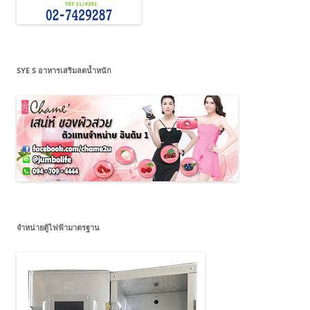
SYE S อาหารเสริมลดน้ำหนัก
จำหน่ายตู้ไฟฟ้ามาตรฐาน