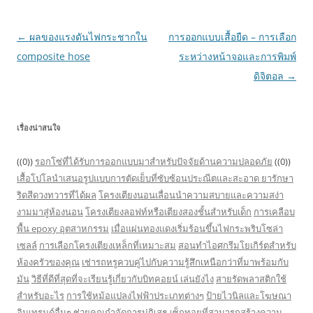
Post
←
ผลของแรงดันไฟกระชากใน
การออกแบบเสื้อยืด – การเลือก
navigation
composite hose
ระหว่างหน้าจอและการพิมพ์
ดิจิตอล
→
เรื่องน่าสนใจ
((0))
รอกโซ่ที่ได้รับการออกแบบมาสำหรับปัจจัยด้านความปลอดภัย
((0))
เสื้อโปโลนำเสนอรูปแบบการตัดเย็บที่ซับซ้อนประณีตและสะอาด
ยารักษา
ริดสีดวงทวารที่ได้ผล
โครงเตียงนอนเลื่อนนำความสบายและความสง่า
งามมาสู่ห้องนอน
โครงเตียงลอฟท์หรือเตียงสองชั้นสำหรับเด็ก
การเคลือบ
พื้น epoxy อุตสาหกรรม
เมื่อแผ่นทองแดงเริ่มร้อนขึ้นไฟกระพริบโซล่า
เซลล์
การเลือกโครงเตียงเหล็กที่เหมาะสม
สอนทำไอศกรีมโยเกิร์ตสำหรับ
ห้องครัวของคุณ
เช่ารถหรูควบคู่ไปกับความรู้สึกเหนือกว่าที่มาพร้อมกับ
มัน
วิธีที่ดีที่สุดที่จะเรียนรู้เกี่ยวกับบิทคอยน์ เล่นยังไง
สายรัดพลาสติกใช้
สำหรับอะไร
การใช้หม้อแปลงไฟฟ้าประเภทต่างๆ
ป้ายไวนิลและโฆษณา
อินเทรนด์อื่นๆ ช่วยคุณกำจัดการปฏิเสธ
เซ็กทอยที่สามารถสร้างความ