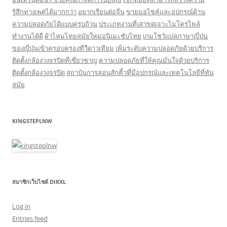
รู้สึกทางเพศได้มากกว่า
อยากเรียนต่อจีน
ขายมอไซค์และอุปกรณ์ด้าน
ความปลอดภัยได้แบบครบถ้วน
ประเภทงานที่เสาขุดเจาะไมโครไพล์
ทำงานได้ดี
ผ้าไหมไทยสมัยใหม่อนิเมะซับไทย
เกมโชว์แปลภาษาญี่ปุ่น
ของญี่ปุ่นเข้าครอบครองทีวีดาวเทียม
เพิ่มระดับความปลอดภัยด้วยบริการ
ติดตั้งกล้องวงจรปิดที่เชี่ยวชาญ
ความปลอดภัยที่ให้คุณมั่นใจด้วยบริการ
ติดตั้งกล้องวงจรปิด
สถาบันการสอนสักคิ้วที่มีอุปกรณ์และเทคโนโลยีที่ทัน
สมัย
KINGSTEPLNW
สมาชิกเว็บไซต์ DIRXL
Log in
Entries feed