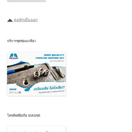
ค้นหา
ได้ที่
นี่
◢◣
หอพักเมืองเอก
บริการชุดซ่อมเกลียว
โทรศัพท์มือถือ XIAOMI