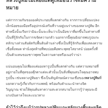
หลวงปู่ทิมไม่เพียงแต่ดูเหมือนว่าจะมีความ
หมาย
แต่การรวมกันขององค์ประกอบที่แตกต่างกัน จากการเปลี่ยนแปลง
เล็กน้อยของมือหรืออุปกรณ์เสริมที่วางอยู่บนร่างของหลวงปู่ทิม อีก
ท่าหนึ่งนั้นเรียกว่ามิฉะนั้นจะเห็นว่าเป็นมือขวาที่ยกขึ้นในท่าทางที่
เป็นที่รู้จักกันในการขจัดความกลัว นอกจากนี้คุณยังอาจพบรูปแกะ
สลักบางส่วนสัมผัสกับพื้นดินด้านล่างซึ่งเป็นที่รู้จักกันเพื่อแสดงความ
เชื่อทั้งหมด ท่านั่งสุดท้ายที่พบบ่อยคือพระพุทธไสยาสน์ บ่อยครั้งที่
เป็นตัวแทนของชาวพุทธในความตายหรือเนอร์วาน่า
แน่นอนคุณไม่เพียงแค่มองหารูปปั้นที่แตกต่างกัน แต่ความหมายที่
อยู่ภายในที่สุดของตุ๊กตาแต่ละตัวนั้นเป็นสิ่งที่คุณสนใจคุณอาจพบ
รูปปั้น เช่นหลวงปู่ทิมยา ซึ่งเป็นสัญลักษณ์ความเชื่อของ
หลวงปู่ทิม
ที่
แยกความรู้เกี่ยวกับการแพทย์; พร้อมกับคำแนะนำทางจิต
วิญญาณ ช่วยให้คุณค้นหาความสะดวกสบายในการรู้ว่าคุณจะมี
แรงบันดาลใจและแนวทาง
จำไว้ว่าถึงแม้ว่ารูปหลวงปู่ทิมแกะสลักบางชิ้นจะผลิต