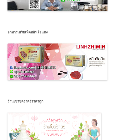
อาหารเสริมเห็ดหลินจือแดง
ร้านเช่าชุดราตรีราคาถูก