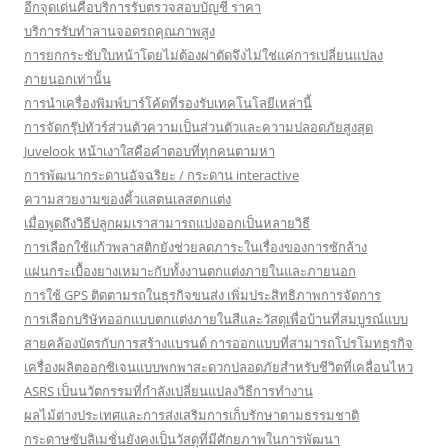
อีกจุดเด่นคือบริการรับตรวจสอบบัญชี ราคา
บริการรับทำลานจอดรถคุณภาพสูง
การยกกระชับใบหน้าโดยไม่ต้องผ่าตัดจึงไม่ใช่แค่การเปลี่ยนแปลง
ภายนอกเท่านั้น
การนำเครื่องพิมพ์บาร์โค้ดที่รองรับเทคโนโลยีเหล่านี้
การจัดกรุ๊ปทัวร์ส่วนตัวความเป็นส่วนตัวและความปลอดภัยสูงสุด
Juvelook หน้าเงาใสคือคำตอบที่ทุกคนตามหา
การพัฒนากระดานอัจฉริยะ / กระดาน interactive
ความสวยงามของคิ้วแสตนเลสตกแต่ง
เมื่อพูดถึงวิธีปลูกผมเราสามารถแบ่งออกเป็นหลายวิธี
การเลือกใช้แก้วพลาสติกยังช่วยลดภาระในเรื่องของการซักล้าง
แผ่นกระเบื้องยางเหมาะกับทั้งงานตกแต่งภายในและภายนอก
การใช้ GPS ติดตามรถในธุรกิจขนส่ง เพิ่มประสิทธิภาพการจัดการ
การเลือกบริษัทออกแบบตกแต่งภายในสีและวัสดุเพื่อบ้านที่สมบูรณ์แบบ
สายคล้องบัตรกับการสร้างแบรนด์ การออกแบบที่สามารถโปรโมทธุรกิจ
เครื่องผลิตออกซิเจนแบบพกพาสะดวกปลอดภัยสำหรับชีวิตที่เคลื่อนไหว
ASRS เป็นนวัตกรรมที่กำลังเปลี่ยนแปลงวิธีการทำงาน
ผลไม้ต่างประเทศและการส่งเสริมการเก็บรักษาตามธรรมชาติ
กระดาษซับลิเมชั่นยังคงเป็นวัสดุที่มีศักยภาพในการพัฒนา