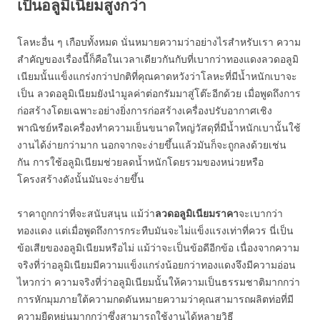
เป็นอลูมิเนียมสูงกว่า
โลหะอื่น ๆ เกือบทั้งหมด นั่นหมายความว่าอย่างไรสำหรับเรา ความ
สำคัญของเรื่องนี้ก็คือในเวลาเดียวกันกับที่เบากว่าทองแดงลวดอลูมิ
เนียมนั้นแข็งแกร่งกว่าปกติที่คุณคาดหวังว่าโลหะที่มีน้ำหนักเบาจะ
เป็น ลวดอลูมิเนียมยังนำมูลค่าต่อกรัมมาสู่โต๊ะอีกด้วย เมื่อพูดถึงการ
ก่อสร้างโดยเฉพาะอย่างยิ่งการก่อสร้างเครื่องปรับอากาศเชิง
พาณิชย์หรือเครื่องทำความเย็นขนาดใหญ่วัสดุที่มีน้ำหนักเบานั้นใช้
งานได้ง่ายกว่ามาก นอกจากจะง่ายขึ้นแล้วมันก็จะถูกลงด้วยเช่น
กัน การใช้อลูมิเนียมช่วยลดน้ำหนักโดยรวมของหน่วยหรือ
โครงสร้างดังนั้นมันจะง่ายขึ้น
ราคาถูกกว่าที่จะสนับสนุน แม้ว่า
ลวดอลูมิเนียมราคา
จะเบากว่า
ทองแดง แต่เมื่อพูดถึงการกระทืบมันจะไม่แข็งแรงเท่าที่ควร นี่เป็น
ข้อเสียของอลูมิเนียมหรือไม่ แม้ว่าจะเป็นข้อดีอีกข้อ เนื่องจากความ
จริงที่ว่าอลูมิเนียมมีความแข็งแกร่งน้อยกว่าทองแดงจึงมีความอ่อน
ไหวกว่า ความจริงที่ว่าอลูมิเนียมนั้นให้ความเป็นธรรมชาติมากกว่า
การหักมุมภายใต้ความกดดันหมายความว่าคุณสามารถผลิตท่อที่มี
ความยืดหยุ่นมากกว่าซึ่งสามารถใช้งานได้หลายวิธี