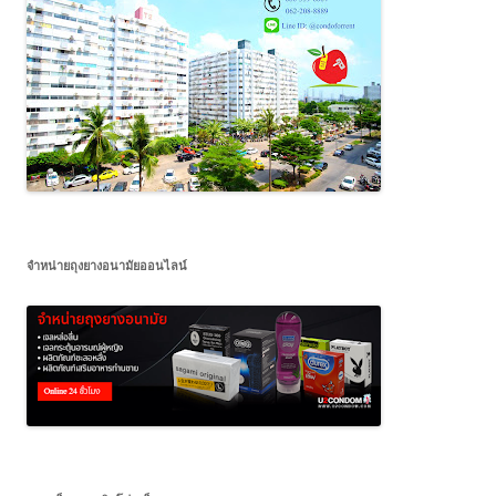
จำหน่ายถุงยางอนามัยออนไลน์