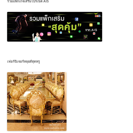
รวมแพ็กเกจเสริมโปรเน็ต AIS
เฟอร์นิเจอร์หลุยส์สุดหรู