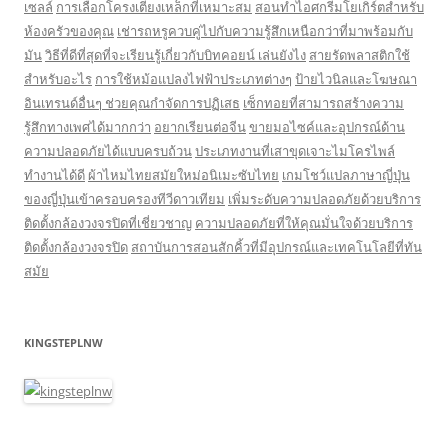
เซลล์
การเลือกโครงเตียงเหล็กที่เหมาะสม
สอนทำไอศกรีมโยเกิร์ตสำหรับ
ห้องครัวของคุณ
เช่ารถหรูควบคู่ไปกับความรู้สึกเหนือกว่าที่มาพร้อมกับ
มัน
วิธีที่ดีที่สุดที่จะเรียนรู้เกี่ยวกับบิทคอยน์ เล่นยังไง
สายรัดพลาสติกใช้
สำหรับอะไร
การใช้หม้อแปลงไฟฟ้าประเภทต่างๆ
ป้ายไวนิลและโฆษณา
อินเทรนด์อื่นๆ ช่วยคุณกำจัดการปฏิเสธ
เซ็กทอยที่สามารถสร้างความ
รู้สึกทางเพศได้มากกว่า
อยากเรียนต่อจีน
ขายมอไซค์และอุปกรณ์ด้าน
ความปลอดภัยได้แบบครบถ้วน
ประเภทงานที่เสาขุดเจาะไมโครไพล์
ทำงานได้ดี
ผ้าไหมไทยสมัยใหม่อนิเมะซับไทย
เกมโชว์แปลภาษาญี่ปุ่น
ของญี่ปุ่นเข้าครอบครองทีวีดาวเทียม
เพิ่มระดับความปลอดภัยด้วยบริการ
ติดตั้งกล้องวงจรปิดที่เชี่ยวชาญ
ความปลอดภัยที่ให้คุณมั่นใจด้วยบริการ
ติดตั้งกล้องวงจรปิด
สถาบันการสอนสักคิ้วที่มีอุปกรณ์และเทคโนโลยีที่ทัน
สมัย
KINGSTEPLNW