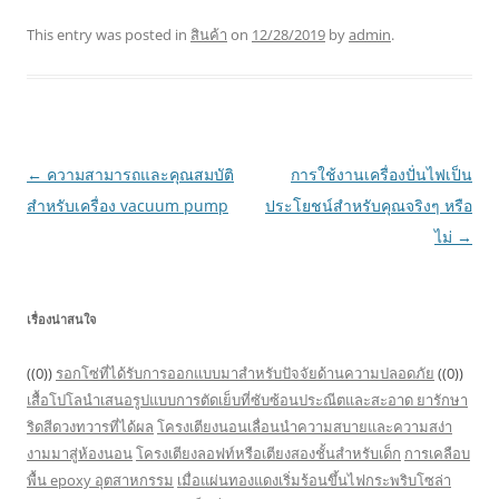
This entry was posted in
สินค้า
on
12/28/2019
by
admin
.
Post
←
ความสามารถและคุณสมบัติ
การใช้งานเครื่องปั่นไฟเป็น
navigation
สำหรับเครื่อง vacuum pump
ประโยชน์สำหรับคุณจริงๆ หรือ
ไม่
→
เรื่องน่าสนใจ
((0))
รอกโซ่ที่ได้รับการออกแบบมาสำหรับปัจจัยด้านความปลอดภัย
((0))
เสื้อโปโลนำเสนอรูปแบบการตัดเย็บที่ซับซ้อนประณีตและสะอาด
ยารักษา
ริดสีดวงทวารที่ได้ผล
โครงเตียงนอนเลื่อนนำความสบายและความสง่า
งามมาสู่ห้องนอน
โครงเตียงลอฟท์หรือเตียงสองชั้นสำหรับเด็ก
การเคลือบ
พื้น epoxy อุตสาหกรรม
เมื่อแผ่นทองแดงเริ่มร้อนขึ้นไฟกระพริบโซล่า