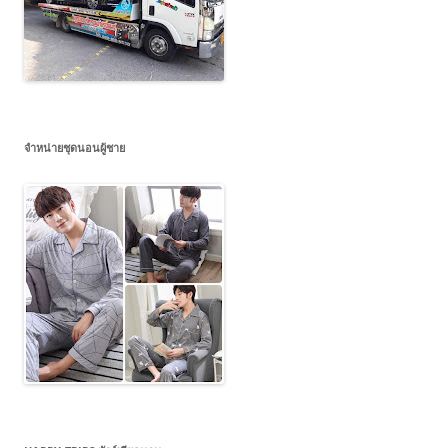
จำหน่ายชุดนอนผู้ชาย