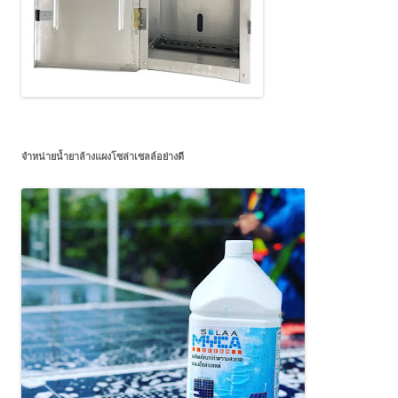
จำหน่ายน้ำยาล้างแผงโซล่าเซลล์อย่างดี