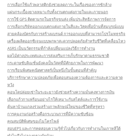
การเลือกใช้แก้วพลาสติกยังช่วยลดภาระในเรื่องของการซักล้าง
แผ่นกระเบื้องยางเหมาะกับทั้งงานตกแต่งภายในและภายนอก
การใช้ GPS ติดตามรถในธุรกิจขนส่ง เพิ่มประสิทธิภาพการจัดการ
การเลือกบริษัทออกแบบตกแต่งภายในสีและวัสดุเพื่อบ้านที่สมบูรณ์แบบ
สายคล้องบัตรกับการสร้างแบรนด์ การออกแบบที่สามารถโปรโมทธุรกิจ
เครื่องผลิตออกซิเจนแบบพกพาสะดวกปลอดภัยสำหรับชีวิตที่เคลื่อนไหว
ASRS เป็นนวัตกรรมที่กำลังเปลี่ยนแปลงวิธีการทำงาน
ผลไม้ต่างประเทศและการส่งเสริมการเก็บรักษาตามธรรมชาติ
กระดาษซับลิเมชั่นยังคงเป็นวัสดุที่มีศักยภาพในการพัฒนา
การเรียนพิเศษคณิตศาสตร์เป็นหนึ่งในขั้นตอนที่สำคัญ
บริการรักษาความปลอดภัยเพื่อตอบสนองความต้องการและความคาด
หวัง
คอนโดปล่อยเช่าในระยะยาวยังช่วยสร้างความมั่นคงทางการเงิน
เลือกแก้วกาแฟร้อนอย่างไรให้เหมาะกับสไตล์และการใช้งาน
ค้นหาบ้านแกลงร่วมสร้างภาพลักษณ์ใหม่ของชีวิตที่หรูหรา
การคุมงานก่อสร้างคือกระบวนการที่มีความซับซ้อน
คุณสมบัติพิเศษของไมโครไพล์
สอบEPS และการทดสอบความรู้ทั่วไปเกี่ยวกับการทำงานในเกาหลีใต้
ทำไมถึงไม่ลองดูฮวงจุ้ยบ้าน