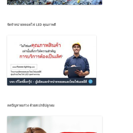
จัดจำหน่ายหลอดไฟ LED คุณภาพดี
ลดปัญหาผมร่วง ด้วยสเปรย์ปลูกผม