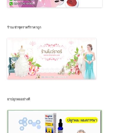
ร้านเช่าชุดราตรีราคาถูก
ยาปลูกผมอย่างดี