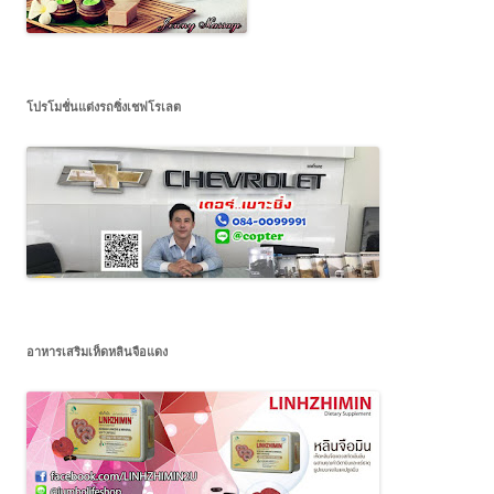
โปรโมชั่นแต่งรถซิ่งเชฟโรเลต
อาหารเสริมเห็ดหลินจือแดง