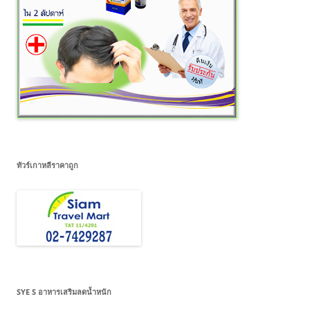
ทัวร์เกาหลีราคาถูก
SYE S อาหารเสริมลดน้ำหนัก