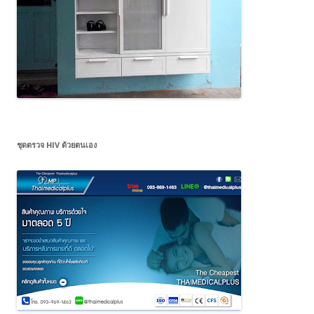
ชุดตรวจ HIV ด้วยตนเอง