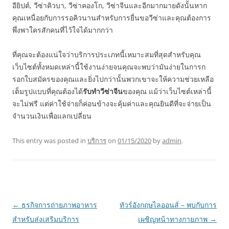
อียิปต์, วีซ่าคิวบา, วีซ่าคองโก, วีซ่าจีนและอีกมากมายดังนั้นหาก
คุณเหนื่อยกับการรอคิวนานสำหรับการยื่นขอวีซ่าและคุณต้องการ
พึ่งพาใครสักคนที่ไว้ใจได้มากกว่า
ที่คุณจะต้องแน่ใจว่าบริการประเภทนี้เหมาะสมที่สุดสำหรับคุณ
เว็บไซต์ทั้งหมดเหล่านี้ใช้งานง่ายจนคุณจะพบว่ามันง่ายในการก
รอกใบสมัครของคุณและยิ่งไปกว่านั้นพวกเขาจะให้ความช่วยเหลือ
เต็มรูปแบบที่คุณต้องได้
รับทำวีซ่าจีน
ของคุณ แม้ว่าเว็บไซต์เหล่านี้
จะไม่ฟรี แต่ค่าใช้จ่ายก็ค่อนข้างจะคุ้มค่าและคุณยินดีที่จะจ่ายเป็น
จำนวนเงินเพื่อแลกเปลี่ยน
This entry was posted in
บริการ
on
01/15/2020
by
admin
.
Post
←
ธุรกิจการถ่ายภาพอาหาร
ทัวร์อังกฤษไลออนส์ – พบกับการ
navigation
สำหรับส่งเสริมบริการ
เผชิญหน้าทางกายภาพ
→