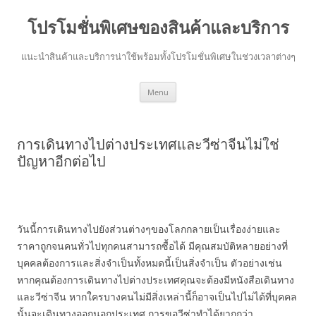
โปรโมชั่นพิเศษของสินค้าและบริการ
แนะนำสินค้าและบริการน่าใช้พร้อมทั้งโปรโมชั่นพิเศษในช่วงเวลาต่างๆ
Skip
Menu
to
content
การเดินทางไปต่างประเทศและวีซ่าจีนไม่ใช่
ปัญหาอีกต่อไป
วันนี้การเดินทางไปยังส่วนต่างๆของโลกกลายเป็นเรื่องง่ายและ
ราคาถูกจนคนทั่วไปทุกคนสามารถซื้อได้ มีคุณสมบัติหลายอย่างที่
บุคคลต้องการและสิ่งจำเป็นทั้งหมดนี้เป็นสิ่งจำเป็น ตัวอย่างเช่น
หากคุณต้องการเดินทางไปต่างประเทศคุณจะต้องมีหนังสือเดินทาง
และวีซ่าจีน หากใครบางคนไม่มีสิ่งเหล่านี้ก็อาจเป็นไปไม่ได้ที่บุคคล
นั้นจะเดินทางออกนอกประเทศ การขอวีซ่าทำได้ยากกว่า