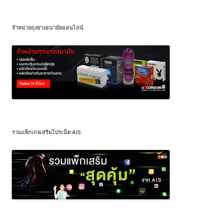
จำหน่ายถุงยางอนามัยออนไลน์
รวมแพ็กเกจเสริมโปรเน็ต AIS