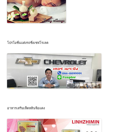
โปรโมชั่นแต่งรถซิ่งเชฟโรเลต
อาหารเสริมเห็ดหลินจือแดง