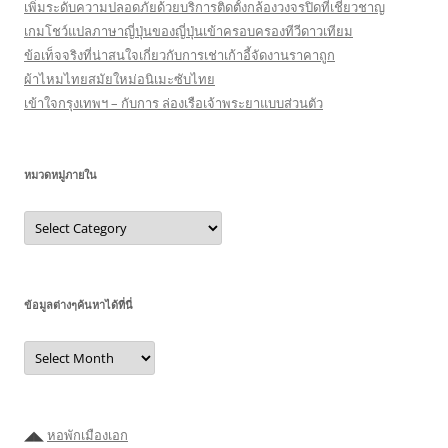
เพิ่มระดับความปลอดภัยด้วยบริการติดตั้งกล้องวงจรปิดที่เชี่ยวชาญ
เกมโชว์แปลภาษาญี่ปุ่นของญี่ปุ่นเข้าครอบครองทีวีดาวเทียม
ข้อเท็จจริงที่น่าสนใจเกี่ยวกับการเช่าเก้าอี้จัดงานราคาถูก
ผ้าไหมไทยสมัยใหม่อนิเมะซับไทย
เข้าใจกรุงเทพฯ – กับการ ล่องเรือเจ้าพระยาแบบส่วนตัว
หมวดหมู่ภายใน
หมวด
หมู่
ภายใน
ข้อมูลต่างๆค้นหาได้ที่นี่
ข้อมูล
ต่างๆ
ค้นหา
ได้ที่
นี่
◢◣
หอพักเมืองเอก