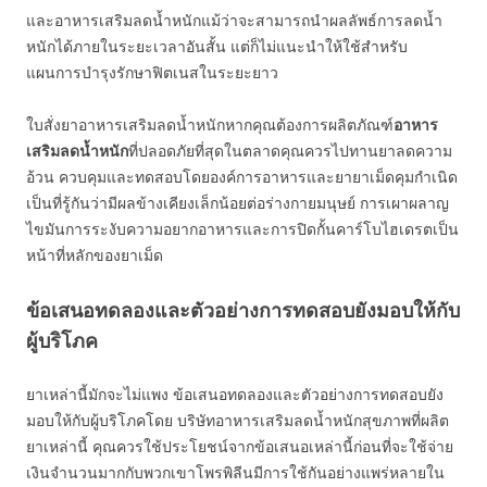
และอาหารเสริมลดน้ำหนักแม้ว่าจะสามารถนำผลลัพธ์การลดน้ำ
หนักได้ภายในระยะเวลาอันสั้น แต่ก็ไม่แนะนำให้ใช้สำหรับ
แผนการบำรุงรักษาฟิตเนสในระยะยาว
ใบสั่งยาอาหารเสริมลดน้ำหนักหากคุณต้องการผลิตภัณฑ์
อาหาร
เสริมลดน้ำหนัก
ที่ปลอดภัยที่สุดในตลาดคุณควรไปทานยาลดความ
อ้วน ควบคุมและทดสอบโดยองค์การอาหารและยายาเม็ดคุมกำเนิด
เป็นที่รู้กันว่ามีผลข้างเคียงเล็กน้อยต่อร่างกายมนุษย์ การเผาผลาญ
ไขมันการระงับความอยากอาหารและการปิดกั้นคาร์โบไฮเดรตเป็น
หน้าที่หลักของยาเม็ด
ข้อเสนอทดลองและตัวอย่างการทดสอบยังมอบให้กับ
ผู้บริโภค
ยาเหล่านี้มักจะไม่แพง ข้อเสนอทดลองและตัวอย่างการทดสอบยัง
มอบให้กับผู้บริโภคโดย บริษัทอาหารเสริมลดน้ำหนักสุขภาพที่ผลิต
ยาเหล่านี้ คุณควรใช้ประโยชน์จากข้อเสนอเหล่านี้ก่อนที่จะใช้จ่าย
เงินจำนวนมากกับพวกเขาโพรพิลีนมีการใช้กันอย่างแพร่หลายใน