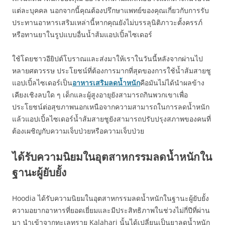
แต่ละบุคคล นอกจากนี้คุณต้องปรึกษาแพทย์ของคุณเกี่ยวกับการรับ
ประทานอาหารเสริมเหล่านี้หากคุณยังไม่บรรลุนิติภาวะตั้งครรภ์
หรือทานยาในรูปแบบอื่นน้ำส้มแอปเปิ้ลไซเดอร์
ใช้โดยชาวอียิปต์โบราณและส่งมาให้เราในวันนี้หลังจากผ่านไป
หลายศตวรรษ ประโยชน์ที่ต้องการมากที่สุดของการใช้น้ำส้มสายชู
แอปเปิ้ลไซเดอร์เป็น
อาหารเสริมลดน้ำหนัก
คือมันไม่ได้นำผลข้าง
เคียงเชิงลบใด ๆ เด็กและผู้สูงอายุยังสามารถกินพวกเขาเพื่อ
ประโยชน์ต่อสุขภาพนอกเหนือจากความสามารถในการลดน้ำหนัก
แล้วแอปเปิ้ลไซเดอร์น้ำส้มสายชูยังสามารถปรับปรุงสภาพของคนที่
ต้องเผชิญกับความเจ็บป่วยหรือความเจ็บป่วย
ได้รับความนิยมในอุตสาหกรรมลดน้ำหนักใน
ฐานะผู้ยับยั้ง
Hoodia ได้รับความนิยมในอุตสาหกรรมลดน้ำหนักในฐานะผู้ยับยั้ง
ความอยากอาหารที่ยอดเยี่ยมและมีประสิทธิภาพในช่วงไม่กี่ปีที่ผ่าน
มา นำเข้าจากทะเลทราย Kalahari นั้นได้เปลี่ยนเป็นยาลดน้ำหนัก