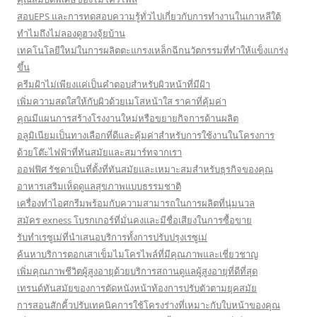
สอบEPS และการทดสอบความรู้ทั่วไปเกี่ยวกับการทำงานในเกาหลีใต้
ทำไมถึงไม่ลองดูฮวงจุ้ยบ้าน
เทคโนโลยีใหม่ในการผลิตตะแกรงเหล็กฉีกนวัตกรรมที่ทำให้แข็งแกร่ง
ขึ้น
ครีมฝ้าไม่เพียงแค่เป็นคำตอบสำหรับผิวหน้าที่มีฝ้า
เพิ่มความสดใสให้กับผิวด้วยเมโสหน้าใส ราคาที่คุ้มค่า
คุณมีแผนการสร้างโรงงานใหม่หรือขยายกิจการด้านผลิต
อลูมิเนียมเป็นทางเลือกที่ดีและคุ้มค่าสำหรับการใช้งานในโครงการ
ด้วยโต๊ะไฟฟ้าที่ทันสมัยและสมาร์ทจากเรา
ออฟฟิศ รัชดาเป็นที่ตั้งที่ทันสมัยและเหมาะสมสำหรับธุรกิจของคุณ
อาหารเสริมเห็ดดูแลสุขภาพแบบธรรมชาติ
เครื่องทำไอศกรีมพร้อมกับความสามารถในการผลิตที่นุ่มนวล
สมัคร exness โบรกเกอร์ที่มั่นคงและมีชื่อเสียงในการซื้อขาย
รับทำเรซูเม่ที่นำเสนอบริการทั้งการปรับปรุงเรซูเม่
ค้นหาบริการตอกเสาเข็มไมโครไพล์ที่มีคุณภาพและเชี่ยวชาญ
เพิ่มคุณภาพชีวิตผู้สูงอายุด้วยบริการสถานดูแลผู้สูงอายุที่ดีที่สุด
เทรนด์ทันสมัยของการตัดหนังหน้าท้องการปรับตัวตามยุคสมัย
การสอนสักคิ้วปรับเทคนิคการใช้โครงร่างที่เหมาะกับใบหน้าของคุณ