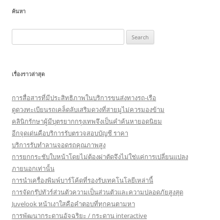
ค้นหา
Search
for:
เรื่องราวล่าสุด
การสื่อสารที่มีประสิทธิภาพในบริการขนส่งทางรถ-เรือ
ดูดวงทะเบียนรถเคล็ดลับเสริมดวงที่สายมูไม่ควรมองข้าม
คลินิกรักษาผู้มีบุตรยากกรุงเทพจึงเป็นคำค้นหายอดนิยม
อีกจุดเด่นคือบริการรับตรวจสอบบัญชี ราคา
บริการรับทำลานจอดรถคุณภาพสูง
การยกกระชับใบหน้าโดยไม่ต้องผ่าตัดจึงไม่ใช่แค่การเปลี่ยนแปลง
ภายนอกเท่านั้น
การนำเครื่องพิมพ์บาร์โค้ดที่รองรับเทคโนโลยีเหล่านี้
การจัดกรุ๊ปทัวร์ส่วนตัวความเป็นส่วนตัวและความปลอดภัยสูงสุด
Juvelook หน้าเงาใสคือคำตอบที่ทุกคนตามหา
การพัฒนากระดานอัจฉริยะ / กระดาน interactive