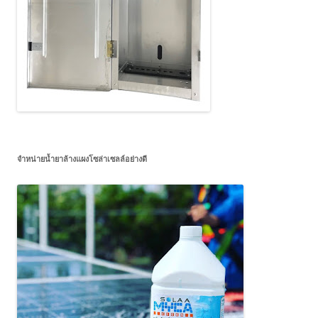
จำหน่ายน้ำยาล้างแผงโซล่าเซลล์อย่างดี