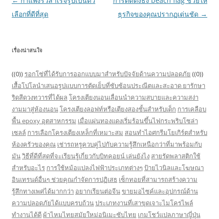
Post
←
กำแพงรั้วสำเร็จรูปเป็นตัว
การติดตั้งธง beach flag ช่วยให้
navigation
เลือกที่ดีที่สุด
ธุรกิจของคุณปรากฏเด่นชัด
→
เรื่องน่าสนใจ
((0))
รอกโซ่ที่ได้รับการออกแบบมาสำหรับปัจจัยด้านความปลอดภัย
((0))
เสื้อโปโลนำเสนอรูปแบบการตัดเย็บที่ซับซ้อนประณีตและสะอาด
ยารักษา
ริดสีดวงทวารที่ได้ผล
โครงเตียงนอนเลื่อนนำความสบายและความสง่า
งามมาสู่ห้องนอน
โครงเตียงลอฟท์หรือเตียงสองชั้นสำหรับเด็ก
การเคลือบ
พื้น epoxy อุตสาหกรรม
เมื่อแผ่นทองแดงเริ่มร้อนขึ้นไฟกระพริบโซล่า
เซลล์
การเลือกโครงเตียงเหล็กที่เหมาะสม
สอนทำไอศกรีมโยเกิร์ตสำหรับ
ห้องครัวของคุณ
เช่ารถหรูควบคู่ไปกับความรู้สึกเหนือกว่าที่มาพร้อมกับ
มัน
วิธีที่ดีที่สุดที่จะเรียนรู้เกี่ยวกับบิทคอยน์ เล่นยังไง
สายรัดพลาสติกใช้
สำหรับอะไร
การใช้หม้อแปลงไฟฟ้าประเภทต่างๆ
ป้ายไวนิลและโฆษณา
อินเทรนด์อื่นๆ ช่วยคุณกำจัดการปฏิเสธ
เซ็กทอยที่สามารถสร้างความ
รู้สึกทางเพศได้มากกว่า
อยากเรียนต่อจีน
ขายมอไซค์และอุปกรณ์ด้าน
ความปลอดภัยได้แบบครบถ้วน
ประเภทงานที่เสาขุดเจาะไมโครไพล์
ทำงานได้ดี
ผ้าไหมไทยสมัยใหม่อนิเมะซับไทย
เกมโชว์แปลภาษาญี่ปุ่น