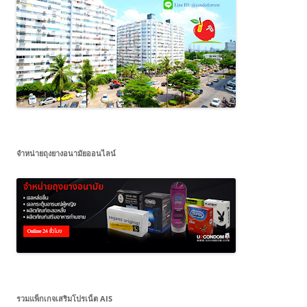
จำหน่ายถุงยางอนามัยออนไลน์
รวมแพ็กเกจเสริมโปรเน็ต AIS