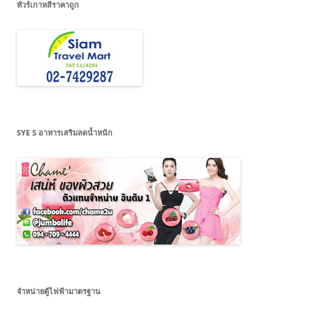
ทัวร์เกาหลีราคาถูก
SYE S อาหารเสริมลดน้ำหนัก
จำหน่ายตู้ไฟฟ้ามาตรฐาน