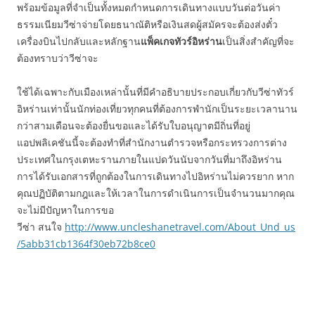
พร้อมข้อมูลที่จำเป็นทั้งหมดกำหนดการเดินทางแบบวันต่อวันค่า
ธรรมเนียมวีซ่าจ่ายโดยธนาณัติหรือเงินสดผู้สมัครจะต้องส่งตั๋ว
เครื่องบินไปกลับและหลักฐาน
แพ็คเกจทัวร์อิหร่าน
เป็นสิ่งสำคัญที่จะ
ต้องทราบว่าวีซ่าจะ
ใช้ได้เฉพาะกับเมืองเหล่านั้นที่มีคำอธิบายประกอบเกี่ยวกับวีซ่าทัวร์
อิหร่านเท่านั้นนักท่องเที่ยวทุกคนที่ต้องการพำนักเป็นระยะเวลานาน
กว่าสามเดือนจะต้องยื่นขอและได้รับใบอนุญาตมีถิ่นที่อยู่
แอปพลิเคชันนี้จะต้องทำที่สำนักงานตำรวจหรือกระทรวงการต่าง
ประเทศในกรุงเตหะรานภายในแปดวันนับจากวันที่มาถึงอิหร่าน
การได้รับเอกสารที่ถูกต้องในการเดินทางไปอิหร่านไม่ควรยาก หาก
คุณปฏิบัติตามกฎและให้เวลาในการดำเนินการเป็นจำนวนมากคุณ
จะไม่มีปัญหาในการขอ
วีซ่า สนใจ
http://www.uncleshanetravel.com/About_Und_us
/5abb31cb1364f30eb72b8ce0