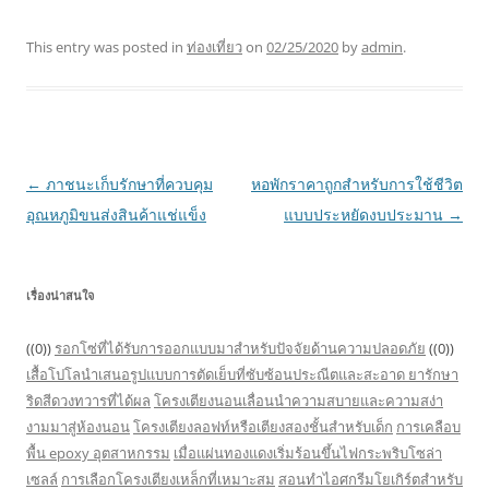
This entry was posted in
ท่องเที่ยว
on
02/25/2020
by
admin
.
Post
←
ภาชนะเก็บรักษาที่ควบคุม
หอพักราคาถูกสำหรับการใช้ชีวิต
navigation
อุณหภูมิขนส่งสินค้าแช่แข็ง
แบบประหยัดงบประมาน
→
เรื่องน่าสนใจ
((0))
รอกโซ่ที่ได้รับการออกแบบมาสำหรับปัจจัยด้านความปลอดภัย
((0))
เสื้อโปโลนำเสนอรูปแบบการตัดเย็บที่ซับซ้อนประณีตและสะอาด
ยารักษา
ริดสีดวงทวารที่ได้ผล
โครงเตียงนอนเลื่อนนำความสบายและความสง่า
งามมาสู่ห้องนอน
โครงเตียงลอฟท์หรือเตียงสองชั้นสำหรับเด็ก
การเคลือบ
พื้น epoxy อุตสาหกรรม
เมื่อแผ่นทองแดงเริ่มร้อนขึ้นไฟกระพริบโซล่า
เซลล์
การเลือกโครงเตียงเหล็กที่เหมาะสม
สอนทำไอศกรีมโยเกิร์ตสำหรับ