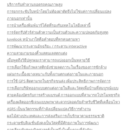
บริการรับทำลานจอดรถคุณภาพสูง
การยกกระชับใบหน้าโดยไม่ต้องผ่าตัดจึงไม่ใช่แค่การเปลี่ยนแปลง
ภายนอกเท่านั้น
การนำเครื่องพิมพ์บาร์โค้ดที่รองรับเทคโนโลยีเหล่านี้
การจัดกรุ๊ปทัวร์ส่วนตัวความเป็นส่วนตัวและความปลอดภัยสูงสุด
Juvelook หน้าเงาใสคือคำตอบที่ทุกคนตามหา
การพัฒนากระดานอัจฉริยะ / กระดาน interactive
ความสวยงามของคิ้วแสตนเลสตกแต่ง
เมื่อพูดถึงวิธีปลูกผมเราสามารถแบ่งออกเป็นหลายวิธี
การเลือกใช้แก้วพลาสติกยังช่วยลดภาระในเรื่องของการซักล้าง
แผ่นกระเบื้องยางเหมาะกับทั้งงานตกแต่งภายในและภายนอก
การใช้ GPS ติดตามรถในธุรกิจขนส่ง เพิ่มประสิทธิภาพการจัดการ
การเลือกบริษัทออกแบบตกแต่งภายในสีและวัสดุเพื่อบ้านที่สมบูรณ์แบบ
สายคล้องบัตรกับการสร้างแบรนด์ การออกแบบที่สามารถโปรโมทธุรกิจ
เครื่องผลิตออกซิเจนแบบพกพาสะดวกปลอดภัยสำหรับชีวิตที่เคลื่อนไหว
ASRS เป็นนวัตกรรมที่กำลังเปลี่ยนแปลงวิธีการทำงาน
ผลไม้ต่างประเทศและการส่งเสริมการเก็บรักษาตามธรรมชาติ
กระดาษซับลิเมชั่นยังคงเป็นวัสดุที่มีศักยภาพในการพัฒนา
การเรียนพิเศษคณิตศาสตร์เป็นหนึ่งในขั้นตอนที่สำคัญ