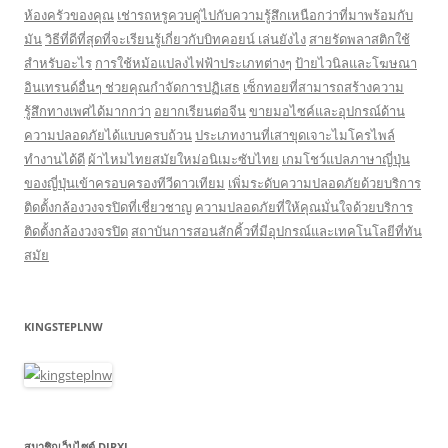
ห้องครัวของคุณ
เช่ารถหรูควบคู่ไปกับความรู้สึกเหนือกว่าที่มาพร้อมกับ
มัน
วิธีที่ดีที่สุดที่จะเรียนรู้เกี่ยวกับบิทคอยน์ เล่นยังไง
สายรัดพลาสติกใช้
สำหรับอะไร
การใช้หม้อแปลงไฟฟ้าประเภทต่างๆ
ป้ายไวนิลและโฆษณา
อินเทรนด์อื่นๆ ช่วยคุณกำจัดการปฏิเสธ
เซ็กทอยที่สามารถสร้างความ
รู้สึกทางเพศได้มากกว่า
อยากเรียนต่อจีน
ขายมอไซค์และอุปกรณ์ด้าน
ความปลอดภัยได้แบบครบถ้วน
ประเภทงานที่เสาขุดเจาะไมโครไพล์
ทำงานได้ดี
ผ้าไหมไทยสมัยใหม่อนิเมะซับไทย
เกมโชว์แปลภาษาญี่ปุ่น
ของญี่ปุ่นเข้าครอบครองทีวีดาวเทียม
เพิ่มระดับความปลอดภัยด้วยบริการ
ติดตั้งกล้องวงจรปิดที่เชี่ยวชาญ
ความปลอดภัยที่ให้คุณมั่นใจด้วยบริการ
ติดตั้งกล้องวงจรปิด
สถาบันการสอนสักคิ้วที่มีอุปกรณ์และเทคโนโลยีที่ทัน
สมัย
KINGSTEPLNW
สมาชิกเว็บไซต์ DIRXL