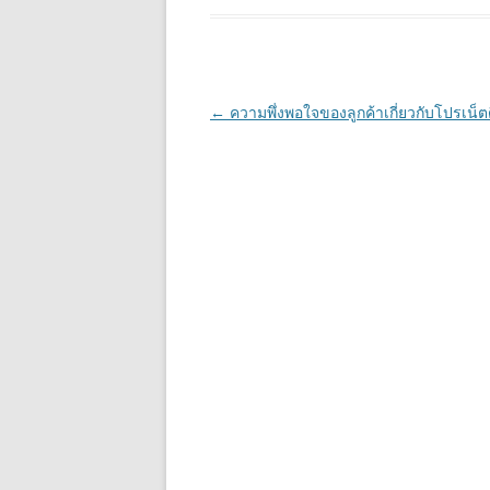
Post
←
ความพึ่งพอใจของลูกค้าเกี่ยวกับโปรเน็
navigation