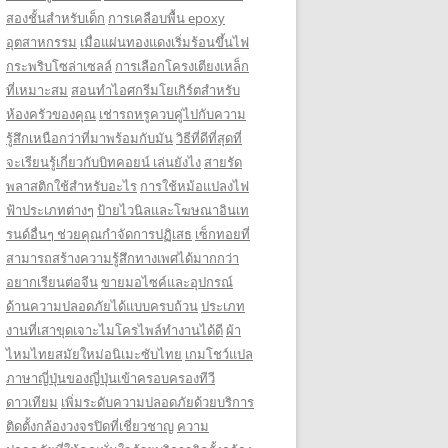
สองชั้นสำหรับเด็ก
การเคลือบพื้น epoxy
อุตสาหกรรม
เมื่อแผ่นทองแดงเริ่มร้อนขึ้นไฟ
กระพริบโซล่าเซลล์
การเลือกโครงเตียงเหล็ก
ที่เหมาะสม
สอนทำไอศกรีมโยเกิร์ตสำหรับ
ห้องครัวของคุณ
เช่ารถหรูควบคู่ไปกับความ
รู้สึกเหนือกว่าที่มาพร้อมกับมัน
วิธีที่ดีที่สุดที่
จะเรียนรู้เกี่ยวกับบิทคอยน์ เล่นยังไง
สายรัด
พลาสติกใช้สำหรับอะไร
การใช้หม้อแปลงไฟ
ฟ้าประเภทต่างๆ
ป้ายไวนิลและโฆษณาอินเท
รนด์อื่นๆ ช่วยคุณกำจัดการปฏิเสธ
เซ็กทอยที่
สามารถสร้างความรู้สึกทางเพศได้มากกว่า
อยากเรียนต่อจีน
ขายมอไซค์และอุปกรณ์
ด้านความปลอดภัยได้แบบครบถ้วน
ประเภท
งานที่เสาขุดเจาะไมโครไพล์ทำงานได้ดี
ผ้า
ไหมไทยสมัยใหม่อนิเมะซับไทย
เกมโชว์แปล
ภาษาญี่ปุ่นของญี่ปุ่นเข้าครอบครองทีวี
ดาวเทียม
เพิ่มระดับความปลอดภัยด้วยบริการ
ติดตั้งกล้องวงจรปิดที่เชี่ยวชาญ
ความ