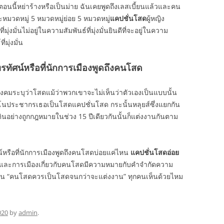
ตอนนี้หย่าร้างหรือเป็นม่าย ฉันเคยพูดถึงเลสเบี้ยนแล้วและคน
่ละหมวดหมู่ 5 หมวดหมู่ย่อย 5 หมวดหมู่
แคปชั่นโสด
ผู้หญิง
มุ่งมั่นไม่อยู่ในความสัมพันธ์ที่มุ่งมั่นยินดีที่จะอยู่ในความ
่มุ่งมั่น
รทัศน์หรือที่นักการเมืองพูดถึงคนโสด
่สังคมระบุว่าโสดแม้ว่าพวกเขาจะไม่เห็นว่าตัวเองเป็นแบบนั้น
นประชากรเธอเป็นโสดแคปชั่นโสด กระนั้นหลุยส์ซึ่งแยกกัน
ินอย่างถูกกฎหมายในช่วง 15 ปีเดียวกันนั้นก็แต่งงานกันตาม
์หรือที่นักการเมืองพูดถึงคนโสดบ่อยแค่ไหน
แคปชั่นโสดอ่อย
ละการเมืองเกี่ยวกับคนโสดมีความหมายกับคำจำกัดความ
งเช่น “คนโสดควรเป็นโสดจนกว่าจะแต่งงาน” ทุกคนเห็นด้วยไหม
020
by
admin
.