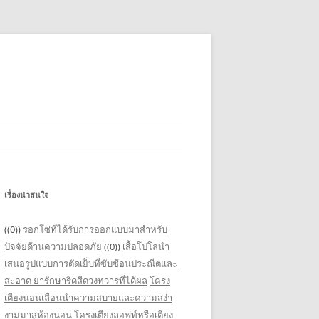
เรื่องน่าสนใจ
((0))
รอกโซ่ที่ได้รับการออกแบบมาสำหรับ
ปัจจัยด้านความปลอดภัย
((0))
เสื้อโปโลนำ
เสนอรูปแบบการตัดเย็บที่ซับซ้อนประณีตและ
สะอาด
ยารักษาริดสีดวงทวารที่ได้ผล
โครง
เตียงนอนเลื่อนนำความสบายและความสง่า
งามมาสู่ห้องนอน
โครงเตียงลอฟท์หรือเตียง