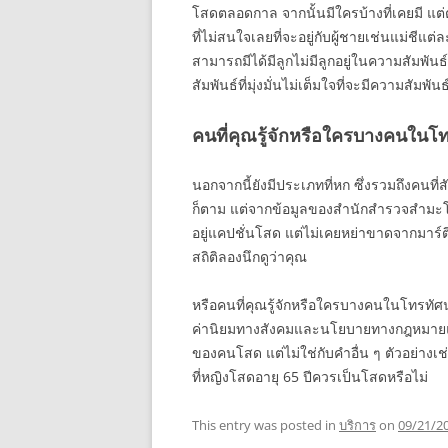
โสดตลอดกาล จากนั้นมีใครบ้างที่เคยมี แต่
ที่ไม่สนใจเลยที่จะอยู่กับผู้ชายเช่นแม่ชีแต
สามารถมีได้มีลูกไม่มีลูกอยู่ในความสัมพันธ์ที่
สัมพันธ์ที่มุ่งมั่นไม่เต็มใจที่จะมีความสัมพันธ์ที
คนที่คุณรู้จักหรือใครบางคนในโท
นอกจากนี้ยังมีประเภทที่หก ซึ่งรวมถึงคนที
ก็ตาม แต่จากข้อมูลของสำนักสำรวจสำมะโ
อยู่แคปชั่นโสด แต่ไม่เคยหย่าขาดจากมาร์ต
สถิติลองนึกดูว่าคุณ
หรือคนที่คุณรู้จักหรือใครบางคนในโทรทัศน
ค่านิยมทางสังคมและนโยบายทางกฎหมายแ
ของคนโสด แต่ไม่ใช่กับคำอื่น ๆ ตัวอย่า
ที่หญิงโสดอายุ 65 ปีควรเป็นโสดหรือไม่
This entry was posted in
บริการ
on
09/21/2