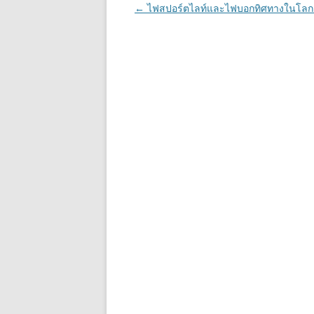
Post
←
ไฟสปอร์ตไลท์และไฟบอกทิศทางในโลก 3
navigation