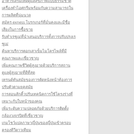
อาหารเสริมเห็ดดูแลสุขภาพแบบธรรมชาติ
เครื่องทำไอศกรีมพร้อมกับความสามารถใน
การผลิตที่นุ่มนวล
สมัคร exness โบรกเกอร์ที่มั่นคงและมีชื่อ
เสียงในการซื้อขาย
รับทำเรซูเม่ที่นำเสนอบริการทั้งการปรับปรุงเร
ซูเม่
ค้นหาบริการตอกเสาเข็มไมโครไพล์ที่มี
คุณภาพและเชี่ยวชาญ
เพิ่มคุณภาพชีวิตผู้สูงอายุด้วยบริการสถาน
ดูแลผู้สูงอายุที่ดีที่สุด
เทรนด์ทันสมัยของการตัดหนังหน้าท้องการ
ปรับตัวตามยุคสมัย
การสอนสักคิ้วปรับเทคนิคการใช้โครงร่างที่
เหมาะกับใบหน้าของคุณ
เพิ่มระดับความปลอดภัยด้วยบริการติดตั้ง
กล้องวงจรปิดที่เชี่ยวชาญ
เกมโชว์แปลภาษาญี่ปุ่นของญี่ปุ่นเข้าครอบ
ครองทีวีดาวเทียม