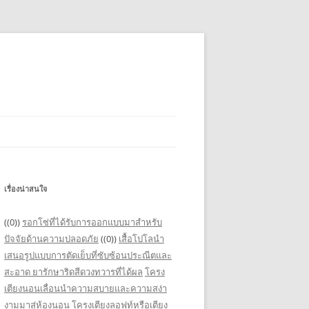
เรื่องน่าสนใจ
((0))
รอกโซ่ที่ได้รับการออกแบบมาสำหรับ
ปัจจัยด้านความปลอดภัย
((0))
เสื้อโปโลนำ
เสนอรูปแบบการตัดเย็บที่ซับซ้อนประณีตและ
สะอาด
ยารักษาริดสีดวงทวารที่ได้ผล
โครง
เตียงนอนเลื่อนนำความสบายและความสง่า
งามมาสู่ห้องนอน
โครงเตียงลอฟท์หรือเตียง