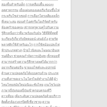
สองชั้นสำหรับเด็ก
การเคลือบพื้น epoxy
อุตสาหกรรม
เมื่อแผ่นทองแดงเริ่มร้อนขึ้นไฟ
กระพริบโซล่าเซลล์
การเลือกโครงเตียงเหล็ก
ที่เหมาะสม
สอนทำไอศกรีมโยเกิร์ตสำหรับ
ห้องครัวของคุณ
เช่ารถหรูควบคู่ไปกับความ
รู้สึกเหนือกว่าที่มาพร้อมกับมัน
วิธีที่ดีที่สุดที่
จะเรียนรู้เกี่ยวกับบิทคอยน์ เล่นยังไง
สายรัด
พลาสติกใช้สำหรับอะไร
การใช้หม้อแปลงไฟ
ฟ้าประเภทต่างๆ
ป้ายไวนิลและโฆษณาอินเท
รนด์อื่นๆ ช่วยคุณกำจัดการปฏิเสธ
เซ็กทอยที่
สามารถสร้างความรู้สึกทางเพศได้มากกว่า
อยากเรียนต่อจีน
ขายมอไซค์และอุปกรณ์
ด้านความปลอดภัยได้แบบครบถ้วน
ประเภท
งานที่เสาขุดเจาะไมโครไพล์ทำงานได้ดี
ผ้า
ไหมไทยสมัยใหม่อนิเมะซับไทย
เกมโชว์แปล
ภาษาญี่ปุ่นของญี่ปุ่นเข้าครอบครองทีวี
ดาวเทียม
เพิ่มระดับความปลอดภัยด้วยบริการ
ติดตั้งกล้องวงจรปิดที่เชี่ยวชาญ
ความ