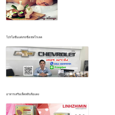
โปรโมชั่นแต่งรถซิ่งเชฟโรเลต
อาหารเสริมเห็ดหลินจือแดง