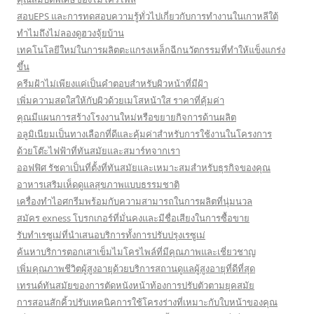
สอบEPS และการทดสอบความรู้ทั่วไปเกี่ยวกับการทำงานในเกาหลีใต้
ทำไมถึงไม่ลองดูฮวงจุ้ยบ้าน
เทคโนโลยีใหม่ในการผลิตตะแกรงเหล็กฉีกนวัตกรรมที่ทำให้แข็งแกร่ง
ขึ้น
ครีมฝ้าไม่เพียงแค่เป็นคำตอบสำหรับผิวหน้าที่มีฝ้า
เพิ่มความสดใสให้กับผิวด้วยเมโสหน้าใส ราคาที่คุ้มค่า
คุณมีแผนการสร้างโรงงานใหม่หรือขยายกิจการด้านผลิต
อลูมิเนียมเป็นทางเลือกที่ดีและคุ้มค่าสำหรับการใช้งานในโครงการ
ด้วยโต๊ะไฟฟ้าที่ทันสมัยและสมาร์ทจากเรา
ออฟฟิศ รัชดาเป็นที่ตั้งที่ทันสมัยและเหมาะสมสำหรับธุรกิจของคุณ
อาหารเสริมเห็ดดูแลสุขภาพแบบธรรมชาติ
เครื่องทำไอศกรีมพร้อมกับความสามารถในการผลิตที่นุ่มนวล
สมัคร exness โบรกเกอร์ที่มั่นคงและมีชื่อเสียงในการซื้อขาย
รับทำเรซูเม่ที่นำเสนอบริการทั้งการปรับปรุงเรซูเม่
ค้นหาบริการตอกเสาเข็มไมโครไพล์ที่มีคุณภาพและเชี่ยวชาญ
เพิ่มคุณภาพชีวิตผู้สูงอายุด้วยบริการสถานดูแลผู้สูงอายุที่ดีที่สุด
เทรนด์ทันสมัยของการตัดหนังหน้าท้องการปรับตัวตามยุคสมัย
การสอนสักคิ้วปรับเทคนิคการใช้โครงร่างที่เหมาะกับใบหน้าของคุณ