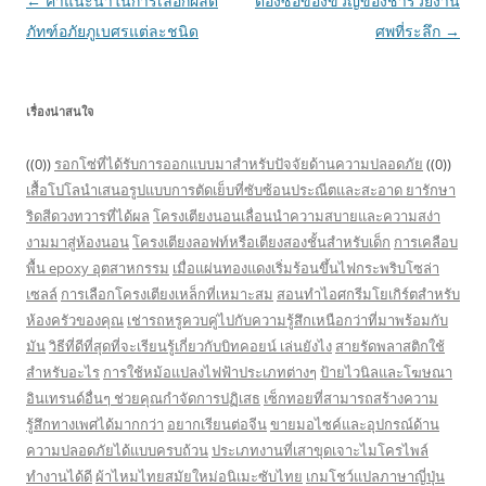
Post
←
คำแนะนำในการเลือกผลิต
ต้องซื้อของขวัญของชำร่วยงาน
navigation
ภัทฑ์อภัยภูเบศรแต่ละชนิด
ศพที่ระลึก
→
เรื่องน่าสนใจ
((0))
รอกโซ่ที่ได้รับการออกแบบมาสำหรับปัจจัยด้านความปลอดภัย
((0))
เสื้อโปโลนำเสนอรูปแบบการตัดเย็บที่ซับซ้อนประณีตและสะอาด
ยารักษา
ริดสีดวงทวารที่ได้ผล
โครงเตียงนอนเลื่อนนำความสบายและความสง่า
งามมาสู่ห้องนอน
โครงเตียงลอฟท์หรือเตียงสองชั้นสำหรับเด็ก
การเคลือบ
พื้น epoxy อุตสาหกรรม
เมื่อแผ่นทองแดงเริ่มร้อนขึ้นไฟกระพริบโซล่า
เซลล์
การเลือกโครงเตียงเหล็กที่เหมาะสม
สอนทำไอศกรีมโยเกิร์ตสำหรับ
ห้องครัวของคุณ
เช่ารถหรูควบคู่ไปกับความรู้สึกเหนือกว่าที่มาพร้อมกับ
มัน
วิธีที่ดีที่สุดที่จะเรียนรู้เกี่ยวกับบิทคอยน์ เล่นยังไง
สายรัดพลาสติกใช้
สำหรับอะไร
การใช้หม้อแปลงไฟฟ้าประเภทต่างๆ
ป้ายไวนิลและโฆษณา
อินเทรนด์อื่นๆ ช่วยคุณกำจัดการปฏิเสธ
เซ็กทอยที่สามารถสร้างความ
รู้สึกทางเพศได้มากกว่า
อยากเรียนต่อจีน
ขายมอไซค์และอุปกรณ์ด้าน
ความปลอดภัยได้แบบครบถ้วน
ประเภทงานที่เสาขุดเจาะไมโครไพล์
ทำงานได้ดี
ผ้าไหมไทยสมัยใหม่อนิเมะซับไทย
เกมโชว์แปลภาษาญี่ปุ่น