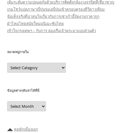
เพิ่มระดับความปลอดภัยด้วยบริการติดตั้งกล้องวงจรปิดที่เชี่ยวชาญ
เกมโชว์แปลภาษาญี่ปุ่นของญี่ปุ่นเข้าครอบครองทีวีดาวเทียม
ข้อเท็จจริงที่น่าสนใจเกี่ยวกับการเช่าเก้าอี้จัดงานราคาถูก
ผ้าไหมไทยสมัยใหม่อนิเมะซับไทย
เข้าใจกรุงเทพฯ – กับการ ล่องเรือเจ้าพระยาแบบส่วนตัว
หมวดหมู่ภายใน
หมวด
หมู่
ภายใน
ข้อมูลต่างๆค้นหาได้ที่นี่
ข้อมูล
ต่างๆ
ค้นหา
ได้ที่
นี่
◢◣
หอพักเมืองเอก