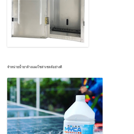
จำหน่ายน้ำยาล้างแผงโซล่าเซลล์อย่างดี