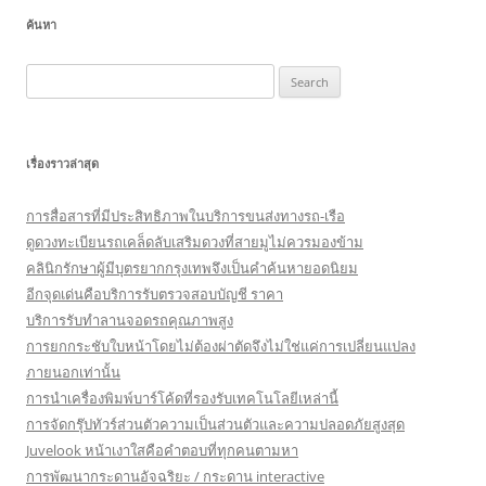
ค้นหา
Search
for:
เรื่องราวล่าสุด
การสื่อสารที่มีประสิทธิภาพในบริการขนส่งทางรถ-เรือ
ดูดวงทะเบียนรถเคล็ดลับเสริมดวงที่สายมูไม่ควรมองข้าม
คลินิกรักษาผู้มีบุตรยากกรุงเทพจึงเป็นคำค้นหายอดนิยม
อีกจุดเด่นคือบริการรับตรวจสอบบัญชี ราคา
บริการรับทำลานจอดรถคุณภาพสูง
การยกกระชับใบหน้าโดยไม่ต้องผ่าตัดจึงไม่ใช่แค่การเปลี่ยนแปลง
ภายนอกเท่านั้น
การนำเครื่องพิมพ์บาร์โค้ดที่รองรับเทคโนโลยีเหล่านี้
การจัดกรุ๊ปทัวร์ส่วนตัวความเป็นส่วนตัวและความปลอดภัยสูงสุด
Juvelook หน้าเงาใสคือคำตอบที่ทุกคนตามหา
การพัฒนากระดานอัจฉริยะ / กระดาน interactive