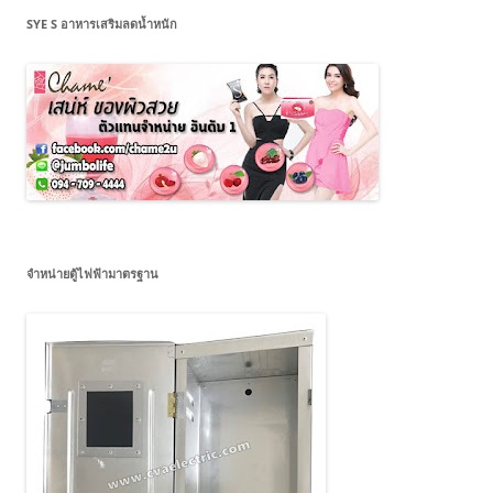
SYE S อาหารเสริมลดน้ำหนัก
จำหน่ายตู้ไฟฟ้ามาตรฐาน