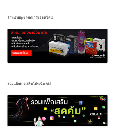
จำหน่ายถุงยางอนามัยออนไลน์
รวมแพ็กเกจเสริมโปรเน็ต AIS