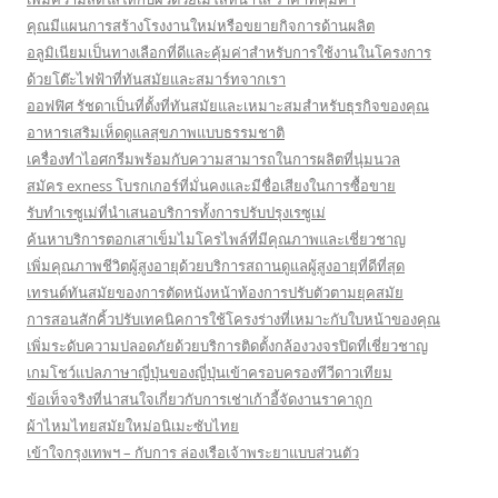
คุณมีแผนการสร้างโรงงานใหม่หรือขยายกิจการด้านผลิต
อลูมิเนียมเป็นทางเลือกที่ดีและคุ้มค่าสำหรับการใช้งานในโครงการ
ด้วยโต๊ะไฟฟ้าที่ทันสมัยและสมาร์ทจากเรา
ออฟฟิศ รัชดาเป็นที่ตั้งที่ทันสมัยและเหมาะสมสำหรับธุรกิจของคุณ
อาหารเสริมเห็ดดูแลสุขภาพแบบธรรมชาติ
เครื่องทำไอศกรีมพร้อมกับความสามารถในการผลิตที่นุ่มนวล
สมัคร exness โบรกเกอร์ที่มั่นคงและมีชื่อเสียงในการซื้อขาย
รับทำเรซูเม่ที่นำเสนอบริการทั้งการปรับปรุงเรซูเม่
ค้นหาบริการตอกเสาเข็มไมโครไพล์ที่มีคุณภาพและเชี่ยวชาญ
เพิ่มคุณภาพชีวิตผู้สูงอายุด้วยบริการสถานดูแลผู้สูงอายุที่ดีที่สุด
เทรนด์ทันสมัยของการตัดหนังหน้าท้องการปรับตัวตามยุคสมัย
การสอนสักคิ้วปรับเทคนิคการใช้โครงร่างที่เหมาะกับใบหน้าของคุณ
เพิ่มระดับความปลอดภัยด้วยบริการติดตั้งกล้องวงจรปิดที่เชี่ยวชาญ
เกมโชว์แปลภาษาญี่ปุ่นของญี่ปุ่นเข้าครอบครองทีวีดาวเทียม
ข้อเท็จจริงที่น่าสนใจเกี่ยวกับการเช่าเก้าอี้จัดงานราคาถูก
ผ้าไหมไทยสมัยใหม่อนิเมะซับไทย
เข้าใจกรุงเทพฯ – กับการ ล่องเรือเจ้าพระยาแบบส่วนตัว