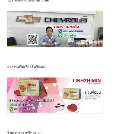
โปรโมชั่นแต่งรถซิ่งเชฟโรเลต
อาหารเสริมเห็ดหลินจือแดง
ร้านเช่าชุดราตรีราคาถูก