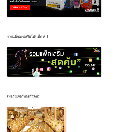
รวมแพ็กเกจเสริมโปรเน็ต AIS
เฟอร์นิเจอร์หลุยส์สุดหรู