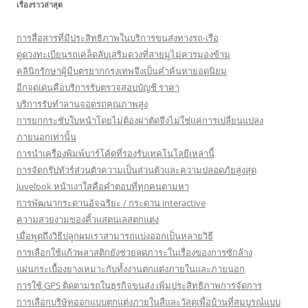
เรื่องราวล่าสุด
การสื่อสารที่มีประสิทธิภาพในบริการขนส่งทางรถ-เรือ
ดูดวงทะเบียนรถเคล็ดลับเสริมดวงที่สายมูไม่ควรมองข้าม
คลินิกรักษาผู้มีบุตรยากกรุงเทพจึงเป็นคำค้นหายอดนิยม
อีกจุดเด่นคือบริการรับตรวจสอบบัญชี ราคา
บริการรับทำลานจอดรถคุณภาพสูง
การยกกระชับใบหน้าโดยไม่ต้องผ่าตัดจึงไม่ใช่แค่การเปลี่ยนแปลง
ภายนอกเท่านั้น
การนำเครื่องพิมพ์บาร์โค้ดที่รองรับเทคโนโลยีเหล่านี้
การจัดกรุ๊ปทัวร์ส่วนตัวความเป็นส่วนตัวและความปลอดภัยสูงสุด
Juvelook หน้าเงาใสคือคำตอบที่ทุกคนตามหา
การพัฒนากระดานอัจฉริยะ / กระดาน interactive
ความสวยงามของคิ้วแสตนเลสตกแต่ง
เมื่อพูดถึงวิธีปลูกผมเราสามารถแบ่งออกเป็นหลายวิธี
การเลือกใช้แก้วพลาสติกยังช่วยลดภาระในเรื่องของการซักล้าง
แผ่นกระเบื้องยางเหมาะกับทั้งงานตกแต่งภายในและภายนอก
การใช้ GPS ติดตามรถในธุรกิจขนส่ง เพิ่มประสิทธิภาพการจัดการ
การเลือกบริษัทออกแบบตกแต่งภายในสีและวัสดุเพื่อบ้านที่สมบูรณ์แบบ