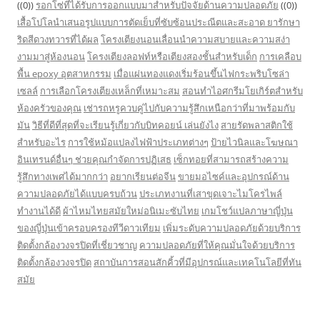
((0))
รอกโซ่ที่ได้รับการออกแบบมาสำหรับปัจจัยด้านความปลอดภัย
((0))
เสื้อโปโลนำเสนอรูปแบบการตัดเย็บที่ซับซ้อนประณีตและสะอาด
ยารักษา
ริดสีดวงทวารที่ได้ผล
โครงเตียงนอนเลื่อนนำความสบายและความสง่า
งามมาสู่ห้องนอน
โครงเตียงลอฟท์หรือเตียงสองชั้นสำหรับเด็ก
การเคลือบ
พื้น epoxy อุตสาหกรรม
เมื่อแผ่นทองแดงเริ่มร้อนขึ้นไฟกระพริบโซล่า
เซลล์
การเลือกโครงเตียงเหล็กที่เหมาะสม
สอนทำไอศกรีมโยเกิร์ตสำหรับ
ห้องครัวของคุณ
เช่ารถหรูควบคู่ไปกับความรู้สึกเหนือกว่าที่มาพร้อมกับ
มัน
วิธีที่ดีที่สุดที่จะเรียนรู้เกี่ยวกับบิทคอยน์ เล่นยังไง
สายรัดพลาสติกใช้
สำหรับอะไร
การใช้หม้อแปลงไฟฟ้าประเภทต่างๆ
ป้ายไวนิลและโฆษณา
อินเทรนด์อื่นๆ ช่วยคุณกำจัดการปฏิเสธ
เซ็กทอยที่สามารถสร้างความ
รู้สึกทางเพศได้มากกว่า
อยากเรียนต่อจีน
ขายมอไซค์และอุปกรณ์ด้าน
ความปลอดภัยได้แบบครบถ้วน
ประเภทงานที่เสาขุดเจาะไมโครไพล์
ทำงานได้ดี
ผ้าไหมไทยสมัยใหม่อนิเมะซับไทย
เกมโชว์แปลภาษาญี่ปุ่น
ของญี่ปุ่นเข้าครอบครองทีวีดาวเทียม
เพิ่มระดับความปลอดภัยด้วยบริการ
ติดตั้งกล้องวงจรปิดที่เชี่ยวชาญ
ความปลอดภัยที่ให้คุณมั่นใจด้วยบริการ
ติดตั้งกล้องวงจรปิด
สถาบันการสอนสักคิ้วที่มีอุปกรณ์และเทคโนโลยีที่ทัน
สมัย