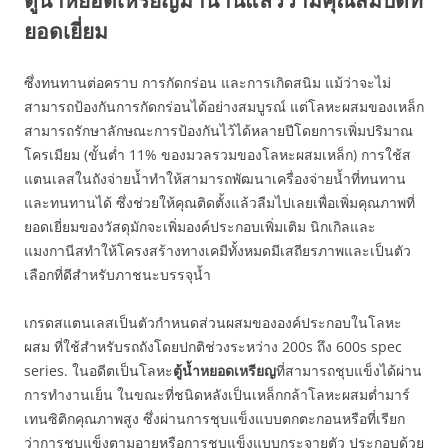
ตู้น้ำหยอดเหรียญมานานแล้วว่ามีคุณสมบัติที่
ยอดเยี่ยม
ซึ่งทนทานต่อคราบ การกัดกร่อน และการเกิดสนิม แม้ว่าจะไม่
สามารถป้องกันการกัดกร่อนได้อย่างสมบูรณ์ แต่โลหะผสมของเหล็ก
สามารถรักษาลักษณะการป้องกันไว้ได้หลายปีโดยการเพิ่มปริมาณ
โครเมียม (ขั้นต่ำ 11% ของมวลรวมของโลหะผสมเหล็ก) การใช้ส
แตนเลสในถังจ่ายน้ำทำให้สามารถพัฒนาเครื่องจ่ายน้ำที่ทนทาน
และทนทานได้ ซึ่งช่วยให้คุณติดตั้งแล้วลืมไปเลยเพื่อเพิ่มคุณภาพที่
ยอดเยี่ยมของวัสดุมักจะเพิ่มองค์ประกอบเพิ่มเติม นิกเกิลและ
แมงกานีสทำให้โครงสร้างทางเคมีทั้งหมดมีเสถียรภาพและเป็นตัว
เลือกที่ดีสำหรับภาชนะบรรจุน้ำ
เกรดสแตนเลสเป็นตัวกำหนดส่วนผสมขององค์ประกอบในโลหะ
ผสม ที่ใช้สำหรับรถถังโดยปกติช่วงระหว่าง 200s ถึง 600s spec
series. ในอดีตเป็นโลหะ
ตู้น้ำหยอดเหรียญ
ที่สามารถชุบแข็งได้ผ่าน
การทำงานเย็น ในขณะที่ชนิดหลังเป็นเหล็กกล้าโลหะผสมต่ำมาร์
เทนซิติกคุณภาพสูง ซึ่งผ่านการชุบแข็งแบบตกตะกอนหรือที่เรียก
ว่าการชุบแข็งตามอายุหรือการชุบแข็งแบบกระจายตัว ประกอบด้วย