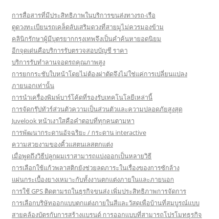
การสื่อสารที่มีประสิทธิภาพในบริการขนส่งทางรถ-เรือ
ดูดวงทะเบียนรถเคล็ดลับเสริมดวงที่สายมูไม่ควรมองข้าม
คลินิกรักษาผู้มีบุตรยากกรุงเทพจึงเป็นคำค้นหายอดนิยม
อีกจุดเด่นคือบริการรับตรวจสอบบัญชี ราคา
บริการรับทำลานจอดรถคุณภาพสูง
การยกกระชับใบหน้าโดยไม่ต้องผ่าตัดจึงไม่ใช่แค่การเปลี่ยนแปลง
ภายนอกเท่านั้น
การนำเครื่องพิมพ์บาร์โค้ดที่รองรับเทคโนโลยีเหล่านี้
การจัดกรุ๊ปทัวร์ส่วนตัวความเป็นส่วนตัวและความปลอดภัยสูงสุด
Juvelook หน้าเงาใสคือคำตอบที่ทุกคนตามหา
การพัฒนากระดานอัจฉริยะ / กระดาน interactive
ความสวยงามของคิ้วแสตนเลสตกแต่ง
เมื่อพูดถึงวิธีปลูกผมเราสามารถแบ่งออกเป็นหลายวิธี
การเลือกใช้แก้วพลาสติกยังช่วยลดภาระในเรื่องของการซักล้าง
แผ่นกระเบื้องยางเหมาะกับทั้งงานตกแต่งภายในและภายนอก
การใช้ GPS ติดตามรถในธุรกิจขนส่ง เพิ่มประสิทธิภาพการจัดการ
การเลือกบริษัทออกแบบตกแต่งภายในสีและวัสดุเพื่อบ้านที่สมบูรณ์แบบ
สายคล้องบัตรกับการสร้างแบรนด์ การออกแบบที่สามารถโปรโมทธุรกิจ