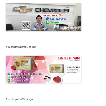
อาหารเสริมเห็ดหลินจือแดง
ร้านเช่าชุดราตรีราคาถูก