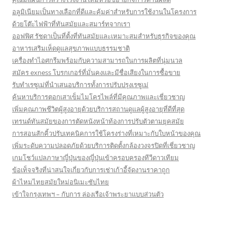
อลูมิเนียมเป็นทางเลือกที่ดีและคุ้มค่าสำหรับการใช้งานในโครงการ
ด้วยโต๊ะไฟฟ้าที่ทันสมัยและสมาร์ทจากเรา
ออฟฟิศ รัชดาเป็นที่ตั้งที่ทันสมัยและเหมาะสมสำหรับธุรกิจของคุณ
อาหารเสริมเห็ดดูแลสุขภาพแบบธรรมชาติ
เครื่องทำไอศกรีมพร้อมกับความสามารถในการผลิตที่นุ่มนวล
สมัคร exness โบรกเกอร์ที่มั่นคงและมีชื่อเสียงในการซื้อขาย
รับทำเรซูเม่ที่นำเสนอบริการทั้งการปรับปรุงเรซูเม่
ค้นหาบริการตอกเสาเข็มไมโครไพล์ที่มีคุณภาพและเชี่ยวชาญ
เพิ่มคุณภาพชีวิตผู้สูงอายุด้วยบริการสถานดูแลผู้สูงอายุที่ดีที่สุด
เทรนด์ทันสมัยของการตัดหนังหน้าท้องการปรับตัวตามยุคสมัย
การสอนสักคิ้วปรับเทคนิคการใช้โครงร่างที่เหมาะกับใบหน้าของคุณ
เพิ่มระดับความปลอดภัยด้วยบริการติดตั้งกล้องวงจรปิดที่เชี่ยวชาญ
เกมโชว์แปลภาษาญี่ปุ่นของญี่ปุ่นเข้าครอบครองทีวีดาวเทียม
ข้อเท็จจริงที่น่าสนใจเกี่ยวกับการเช่าเก้าอี้จัดงานราคาถูก
ผ้าไหมไทยสมัยใหม่อนิเมะซับไทย
เข้าใจกรุงเทพฯ – กับการ ล่องเรือเจ้าพระยาแบบส่วนตัว