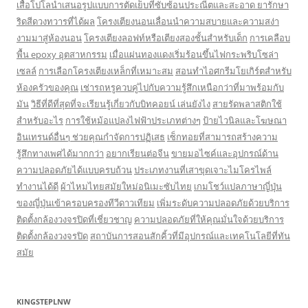
เสื้อโปโลนำเสนอรูปแบบการตัดเย็บที่ซับซ้อนประณีตและสะอาด
ยารักษา
ริดสีดวงทวารที่ได้ผล
โครงเตียงนอนเลื่อนนำความสบายและความสง่า
งามมาสู่ห้องนอน
โครงเตียงลอฟท์หรือเตียงสองชั้นสำหรับเด็ก
การเคลือบ
พื้น epoxy อุตสาหกรรม
เมื่อแผ่นทองแดงเริ่มร้อนขึ้นไฟกระพริบโซล่า
เซลล์
การเลือกโครงเตียงเหล็กที่เหมาะสม
สอนทำไอศกรีมโยเกิร์ตสำหรับ
ห้องครัวของคุณ
เช่ารถหรูควบคู่ไปกับความรู้สึกเหนือกว่าที่มาพร้อมกับ
มัน
วิธีที่ดีที่สุดที่จะเรียนรู้เกี่ยวกับบิทคอยน์ เล่นยังไง
สายรัดพลาสติกใช้
สำหรับอะไร
การใช้หม้อแปลงไฟฟ้าประเภทต่างๆ
ป้ายไวนิลและโฆษณา
อินเทรนด์อื่นๆ ช่วยคุณกำจัดการปฏิเสธ
เซ็กทอยที่สามารถสร้างความ
รู้สึกทางเพศได้มากกว่า
อยากเรียนต่อจีน
ขายมอไซค์และอุปกรณ์ด้าน
ความปลอดภัยได้แบบครบถ้วน
ประเภทงานที่เสาขุดเจาะไมโครไพล์
ทำงานได้ดี
ผ้าไหมไทยสมัยใหม่อนิเมะซับไทย
เกมโชว์แปลภาษาญี่ปุ่น
ของญี่ปุ่นเข้าครอบครองทีวีดาวเทียม
เพิ่มระดับความปลอดภัยด้วยบริการ
ติดตั้งกล้องวงจรปิดที่เชี่ยวชาญ
ความปลอดภัยที่ให้คุณมั่นใจด้วยบริการ
ติดตั้งกล้องวงจรปิด
สถาบันการสอนสักคิ้วที่มีอุปกรณ์และเทคโนโลยีที่ทัน
สมัย
KINGSTEPLNW