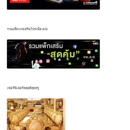
รวมแพ็กเกจเสริมโปรเน็ต AIS
เฟอร์นิเจอร์หลุยส์สุดหรู