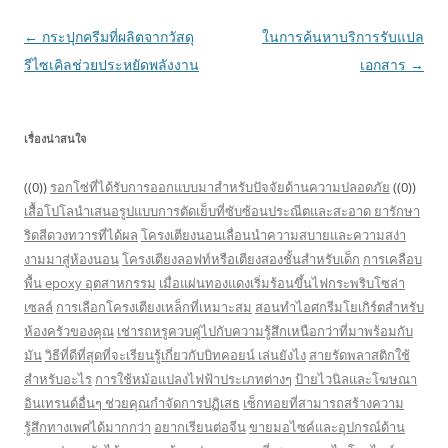
Post
←
กระปุกครีมที่ผลิตจากวัสดุ
ในการค้นหาบริการรับแปล
navigation
รีไซเคิลช่วยประหยัดพลังงาน
เอกสาร
→
เรื่องน่าสนใจ
((0))
รอกโซ่ที่ได้รับการออกแบบมาสำหรับปัจจัยด้านความปลอดภัย
((0))
เสื้อโปโลนำเสนอรูปแบบการตัดเย็บที่ซับซ้อนประณีตและสะอาด
ยารักษา
ริดสีดวงทวารที่ได้ผล
โครงเตียงนอนเลื่อนนำความสบายและความสง่า
งามมาสู่ห้องนอน
โครงเตียงลอฟท์หรือเตียงสองชั้นสำหรับเด็ก
การเคลือบ
พื้น epoxy อุตสาหกรรม
เมื่อแผ่นทองแดงเริ่มร้อนขึ้นไฟกระพริบโซล่า
เซลล์
การเลือกโครงเตียงเหล็กที่เหมาะสม
สอนทำไอศกรีมโยเกิร์ตสำหรับ
ห้องครัวของคุณ
เช่ารถหรูควบคู่ไปกับความรู้สึกเหนือกว่าที่มาพร้อมกับ
มัน
วิธีที่ดีที่สุดที่จะเรียนรู้เกี่ยวกับบิทคอยน์ เล่นยังไง
สายรัดพลาสติกใช้
สำหรับอะไร
การใช้หม้อแปลงไฟฟ้าประเภทต่างๆ
ป้ายไวนิลและโฆษณา
อินเทรนด์อื่นๆ ช่วยคุณกำจัดการปฏิเสธ
เซ็กทอยที่สามารถสร้างความ
รู้สึกทางเพศได้มากกว่า
อยากเรียนต่อจีน
ขายมอไซค์และอุปกรณ์ด้าน