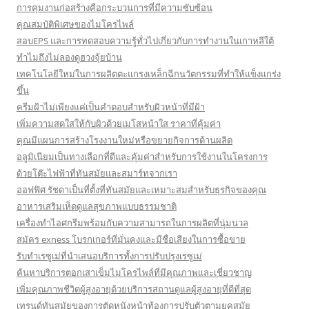
การคุมงานก่อสร้างคือกระบวนการที่มีความซับซ้อน
คุณสมบัติพิเศษของไมโครไพล์
สอบEPS และการทดสอบความรู้ทั่วไปเกี่ยวกับการทำงานในเกาหลีใต้
ทำไมถึงไม่ลองดูฮวงจุ้ยบ้าน
เทคโนโลยีใหม่ในการผลิตตะแกรงเหล็กฉีกนวัตกรรมที่ทำให้แข็งแกร่ง
ขึ้น
ครีมฝ้าไม่เพียงแค่เป็นคำตอบสำหรับผิวหน้าที่มีฝ้า
เพิ่มความสดใสให้กับผิวด้วยเมโสหน้าใส ราคาที่คุ้มค่า
คุณมีแผนการสร้างโรงงานใหม่หรือขยายกิจการด้านผลิต
อลูมิเนียมเป็นทางเลือกที่ดีและคุ้มค่าสำหรับการใช้งานในโครงการ
ด้วยโต๊ะไฟฟ้าที่ทันสมัยและสมาร์ทจากเรา
ออฟฟิศ รัชดาเป็นที่ตั้งที่ทันสมัยและเหมาะสมสำหรับธุรกิจของคุณ
อาหารเสริมเห็ดดูแลสุขภาพแบบธรรมชาติ
เครื่องทำไอศกรีมพร้อมกับความสามารถในการผลิตที่นุ่มนวล
สมัคร exness โบรกเกอร์ที่มั่นคงและมีชื่อเสียงในการซื้อขาย
รับทำเรซูเม่ที่นำเสนอบริการทั้งการปรับปรุงเรซูเม่
ค้นหาบริการตอกเสาเข็มไมโครไพล์ที่มีคุณภาพและเชี่ยวชาญ
เพิ่มคุณภาพชีวิตผู้สูงอายุด้วยบริการสถานดูแลผู้สูงอายุที่ดีที่สุด
เทรนด์ทันสมัยของการตัดหนังหน้าท้องการปรับตัวตามยุคสมัย