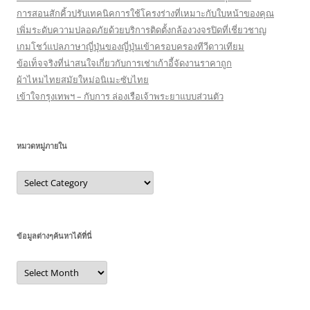
การสอนสักคิ้วปรับเทคนิคการใช้โครงร่างที่เหมาะกับใบหน้าของคุณ
เพิ่มระดับความปลอดภัยด้วยบริการติดตั้งกล้องวงจรปิดที่เชี่ยวชาญ
เกมโชว์แปลภาษาญี่ปุ่นของญี่ปุ่นเข้าครอบครองทีวีดาวเทียม
ข้อเท็จจริงที่น่าสนใจเกี่ยวกับการเช่าเก้าอี้จัดงานราคาถูก
ผ้าไหมไทยสมัยใหม่อนิเมะซับไทย
เข้าใจกรุงเทพฯ – กับการ ล่องเรือเจ้าพระยาแบบส่วนตัว
หมวดหมู่ภายใน
หมวด
หมู่
ภายใน
ข้อมูลต่างๆค้นหาได้ที่นี่
ข้อมูล
ต่างๆ
ค้นหา
ได้ที่
นี่