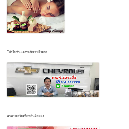
โปรโมชั่นแต่งรถซิ่งเชฟโรเลต
อาหารเสริมเห็ดหลินจือแดง