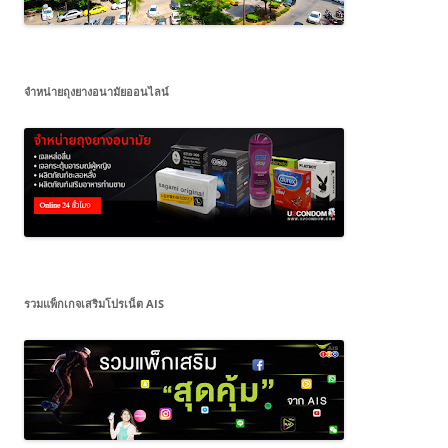
จำหน่ายถุงยางอนามัยออนไลน์
รวมแพ็กเกจเสริมโปรเน็ต AIS