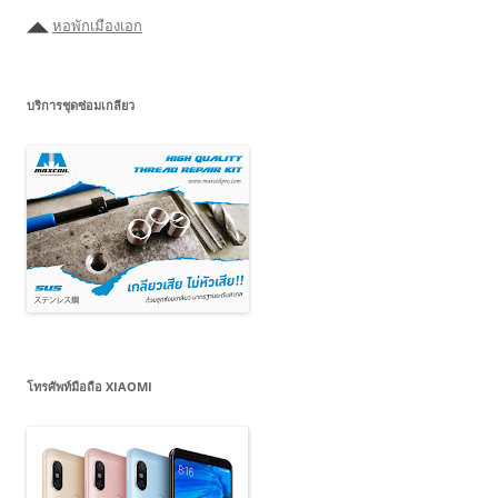
◢◣
หอพักเมืองเอก
บริการชุดซ่อมเกลียว
โทรศัพท์มือถือ XIAOMI