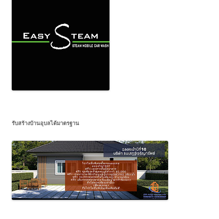
รับสร้างบ้านอุบลได้มาตรฐาน