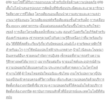
((0))
รอกโซ่ที่ได้รับการออกแบบมาสำหรับปัจจัยด้านความปลอดภัย
((0))
เสื้อโปโลนำเสนอรูปแบบการตัดเย็บที่ซับซ้อนประณีตและสะอาด
ยารักษา
ริดสีดวงทวารที่ได้ผล
โครงเตียงนอนเลื่อนนำความสบายและความสง่า
งามมาสู่ห้องนอน
โครงเตียงลอฟท์หรือเตียงสองชั้นสำหรับเด็ก
การเคลือบ
พื้น epoxy อุตสาหกรรม
เมื่อแผ่นทองแดงเริ่มร้อนขึ้นไฟกระพริบโซล่า
เซลล์
การเลือกโครงเตียงเหล็กที่เหมาะสม
สอนทำไอศกรีมโยเกิร์ตสำหรับ
ห้องครัวของคุณ
เช่ารถหรูควบคู่ไปกับความรู้สึกเหนือกว่าที่มาพร้อมกับ
มัน
วิธีที่ดีที่สุดที่จะเรียนรู้เกี่ยวกับบิทคอยน์ เล่นยังไง
สายรัดพลาสติกใช้
สำหรับอะไร
การใช้หม้อแปลงไฟฟ้าประเภทต่างๆ
ป้ายไวนิลและโฆษณา
อินเทรนด์อื่นๆ ช่วยคุณกำจัดการปฏิเสธ
เซ็กทอยที่สามารถสร้างความ
รู้สึกทางเพศได้มากกว่า
อยากเรียนต่อจีน
ขายมอไซค์และอุปกรณ์ด้าน
ความปลอดภัยได้แบบครบถ้วน
ประเภทงานที่เสาขุดเจาะไมโครไพล์
ทำงานได้ดี
ผ้าไหมไทยสมัยใหม่อนิเมะซับไทย
เกมโชว์แปลภาษาญี่ปุ่น
ของญี่ปุ่นเข้าครอบครองทีวีดาวเทียม
เพิ่มระดับความปลอดภัยด้วยบริการ
ติดตั้งกล้องวงจรปิดที่เชี่ยวชาญ
ความปลอดภัยที่ให้คุณมั่นใจด้วยบริการ
ติดตั้งกล้องวงจรปิด
สถาบันการสอนสักคิ้วที่มีอุปกรณ์และเทคโนโลยีที่ทัน
สมัย