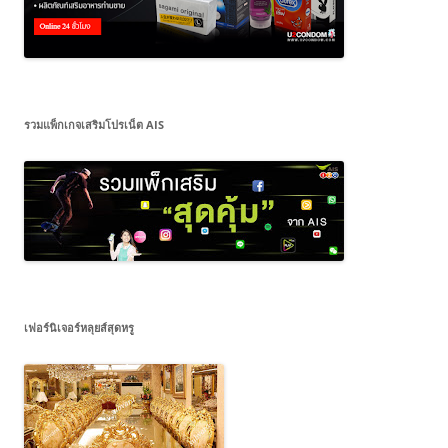
รวมแพ็กเกจเสริมโปรเน็ต AIS
เฟอร์นิเจอร์หลุยส์สุดหรู