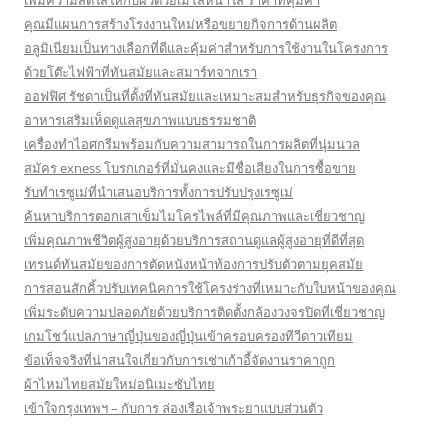
เพิ่มความสดใสให้กับผิวด้วยเมโสหน้าใส ราคาที่คุ้มค่า
คุณมีแผนการสร้างโรงงานใหม่หรือขยายกิจการด้านผลิต
อลูมิเนียมเป็นทางเลือกที่ดีและคุ้มค่าสำหรับการใช้งานในโครงการ
ด้วยโต๊ะไฟฟ้าที่ทันสมัยและสมาร์ทจากเรา
ออฟฟิศ รัชดาเป็นที่ตั้งที่ทันสมัยและเหมาะสมสำหรับธุรกิจของคุณ
อาหารเสริมเห็ดดูแลสุขภาพแบบธรรมชาติ
เครื่องทำไอศกรีมพร้อมกับความสามารถในการผลิตที่นุ่มนวล
สมัคร exness โบรกเกอร์ที่มั่นคงและมีชื่อเสียงในการซื้อขาย
รับทำเรซูเม่ที่นำเสนอบริการทั้งการปรับปรุงเรซูเม่
ค้นหาบริการตอกเสาเข็มไมโครไพล์ที่มีคุณภาพและเชี่ยวชาญ
เพิ่มคุณภาพชีวิตผู้สูงอายุด้วยบริการสถานดูแลผู้สูงอายุที่ดีที่สุด
เทรนด์ทันสมัยของการตัดหนังหน้าท้องการปรับตัวตามยุคสมัย
การสอนสักคิ้วปรับเทคนิคการใช้โครงร่างที่เหมาะกับใบหน้าของคุณ
เพิ่มระดับความปลอดภัยด้วยบริการติดตั้งกล้องวงจรปิดที่เชี่ยวชาญ
เกมโชว์แปลภาษาญี่ปุ่นของญี่ปุ่นเข้าครอบครองทีวีดาวเทียม
ข้อเท็จจริงที่น่าสนใจเกี่ยวกับการเช่าเก้าอี้จัดงานราคาถูก
ผ้าไหมไทยสมัยใหม่อนิเมะซับไทย
เข้าใจกรุงเทพฯ – กับการ ล่องเรือเจ้าพระยาแบบส่วนตัว