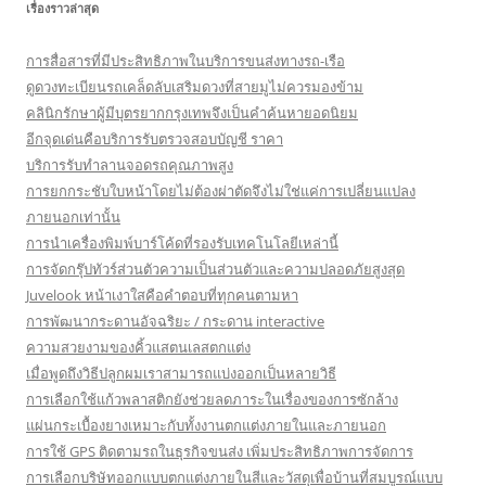
เรื่องราวล่าสุด
การสื่อสารที่มีประสิทธิภาพในบริการขนส่งทางรถ-เรือ
ดูดวงทะเบียนรถเคล็ดลับเสริมดวงที่สายมูไม่ควรมองข้าม
คลินิกรักษาผู้มีบุตรยากกรุงเทพจึงเป็นคำค้นหายอดนิยม
อีกจุดเด่นคือบริการรับตรวจสอบบัญชี ราคา
บริการรับทำลานจอดรถคุณภาพสูง
การยกกระชับใบหน้าโดยไม่ต้องผ่าตัดจึงไม่ใช่แค่การเปลี่ยนแปลง
ภายนอกเท่านั้น
การนำเครื่องพิมพ์บาร์โค้ดที่รองรับเทคโนโลยีเหล่านี้
การจัดกรุ๊ปทัวร์ส่วนตัวความเป็นส่วนตัวและความปลอดภัยสูงสุด
Juvelook หน้าเงาใสคือคำตอบที่ทุกคนตามหา
การพัฒนากระดานอัจฉริยะ / กระดาน interactive
ความสวยงามของคิ้วแสตนเลสตกแต่ง
เมื่อพูดถึงวิธีปลูกผมเราสามารถแบ่งออกเป็นหลายวิธี
การเลือกใช้แก้วพลาสติกยังช่วยลดภาระในเรื่องของการซักล้าง
แผ่นกระเบื้องยางเหมาะกับทั้งงานตกแต่งภายในและภายนอก
การใช้ GPS ติดตามรถในธุรกิจขนส่ง เพิ่มประสิทธิภาพการจัดการ
การเลือกบริษัทออกแบบตกแต่งภายในสีและวัสดุเพื่อบ้านที่สมบูรณ์แบบ