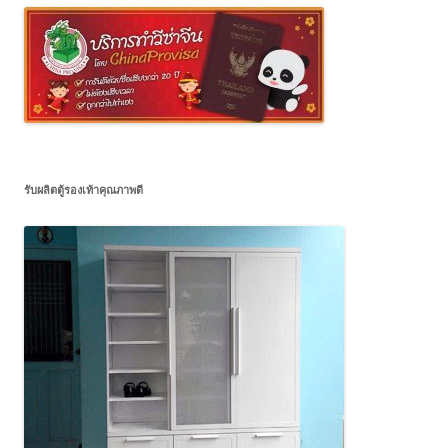
รับผลิตตู้รองเท้าคุณภาพดี