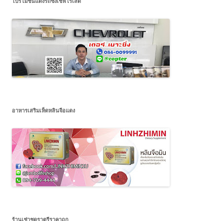
โปรโมชั่นแต่งรถซิ่งเชฟโรเลต
อาหารเสริมเห็ดหลินจือแดง
ร้านเช่าชุดราตรีราคาถูก