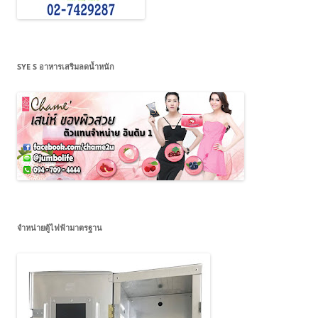
SYE S อาหารเสริมลดน้ำหนัก
จำหน่ายตู้ไฟฟ้ามาตรฐาน