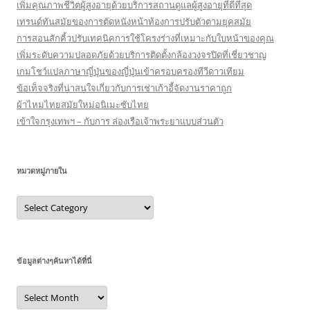
เพิ่มคุณภาพชีวิตผู้สูงอายุด้วยบริการสถานดูแลผู้สูงอายุที่ดีที่สุด
เทรนด์ทันสมัยของการตัดหนังหน้าท้องการปรับตัวตามยุคสมัย
การสอนสักคิ้วปรับเทคนิคการใช้โครงร่างที่เหมาะกับใบหน้าของคุณ
เพิ่มระดับความปลอดภัยด้วยบริการติดตั้งกล้องวงจรปิดที่เชี่ยวชาญ
เกมโชว์แปลภาษาญี่ปุ่นของญี่ปุ่นเข้าครอบครองทีวีดาวเทียม
ข้อเท็จจริงที่น่าสนใจเกี่ยวกับการเช่าเก้าอี้จัดงานราคาถูก
ผ้าไหมไทยสมัยใหม่อนิเมะซับไทย
เข้าใจกรุงเทพฯ – กับการ ล่องเรือเจ้าพระยาแบบส่วนตัว
หมวดหมู่ภายใน
หมวด
หมู่
ภายใน
ข้อมูลต่างๆค้นหาได้ที่นี่
ข้อมูล
ต่างๆ
ค้นหา