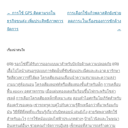
Post
←
การใช้ GPS ติดตามรถใน
การเลือกใช้แก้วพลาสติกยังช่วย
navigation
ธุรกิจขนส่ง เพิ่มประสิทธิภาพการ
ลดภาระในเรื่องของการซักล้าง
จัดการ
→
เรื่องน่าสนใจ
((0))
รอกโซ่ที่ได้รับการออกแบบมาสำหรับปัจจัยด้านความปลอดภัย
((0))
เสื้อโปโลนำเสนอรูปแบบการตัดเย็บที่ซับซ้อนประณีตและสะอาด
ยารักษา
ริดสีดวงทวารที่ได้ผล
โครงเตียงนอนเลื่อนนำความสบายและความสง่า
งามมาสู่ห้องนอน
โครงเตียงลอฟท์หรือเตียงสองชั้นสำหรับเด็ก
การเคลือบ
พื้น epoxy อุตสาหกรรม
เมื่อแผ่นทองแดงเริ่มร้อนขึ้นไฟกระพริบโซล่า
เซลล์
การเลือกโครงเตียงเหล็กที่เหมาะสม
สอนทำไอศกรีมโยเกิร์ตสำหรับ
ห้องครัวของคุณ
เช่ารถหรูควบคู่ไปกับความรู้สึกเหนือกว่าที่มาพร้อมกับ
มัน
วิธีที่ดีที่สุดที่จะเรียนรู้เกี่ยวกับบิทคอยน์ เล่นยังไง
สายรัดพลาสติกใช้
สำหรับอะไร
การใช้หม้อแปลงไฟฟ้าประเภทต่างๆ
ป้ายไวนิลและโฆษณา
อินเทรนด์อื่นๆ ช่วยคุณกำจัดการปฏิเสธ
เซ็กทอยที่สามารถสร้างความ