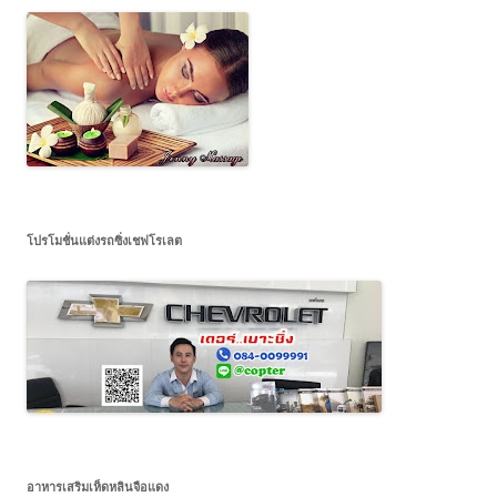
โปรโมชั่นแต่งรถซิ่งเชฟโรเลต
อาหารเสริมเห็ดหลินจือแดง