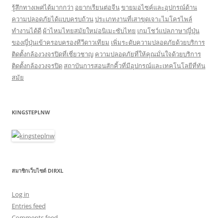
รู้สึกทางเพศได้มากกว่า
อยากเรียนต่อจีน
ขายมอไซค์และอุปกรณ์ด้าน
ความปลอดภัยได้แบบครบถ้วน
ประเภทงานที่เสาขุดเจาะไมโครไพล์
ทำงานได้ดี
ผ้าไหมไทยสมัยใหม่อนิเมะซับไทย
เกมโชว์แปลภาษาญี่ปุ่น
ของญี่ปุ่นเข้าครอบครองทีวีดาวเทียม
เพิ่มระดับความปลอดภัยด้วยบริการ
ติดตั้งกล้องวงจรปิดที่เชี่ยวชาญ
ความปลอดภัยที่ให้คุณมั่นใจด้วยบริการ
ติดตั้งกล้องวงจรปิด
สถาบันการสอนสักคิ้วที่มีอุปกรณ์และเทคโนโลยีที่ทัน
สมัย
KINGSTEPLNW
สมาชิกเว็บไซต์ DIRXL
Log in
Entries feed
Comments feed