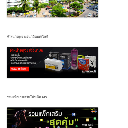
จำหน่ายถุงยางอนามัยออนไลน์
รวมแพ็กเกจเสริมโปรเน็ต AIS