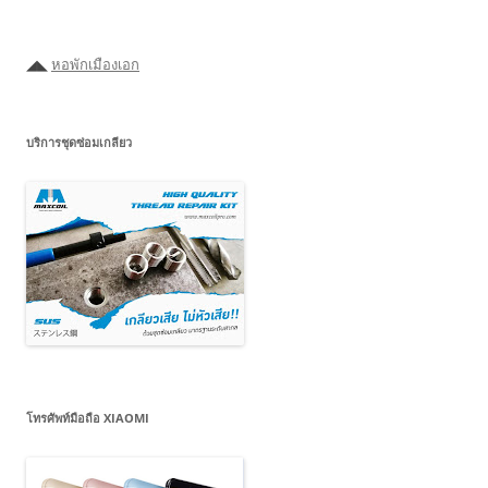
ได้ที่
นี่
◢◣
หอพักเมืองเอก
บริการชุดซ่อมเกลียว
โทรศัพท์มือถือ XIAOMI