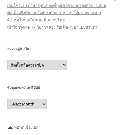
เกมโชว์แปลภาษาญี่ปุ่นของญี่ปุ่นเข้าครอบครองทีวีดาวเทียม
ข้อเท็จจริงที่น่าสนใจเกี่ยวกับการเช่าเก้าอี้จัดงานราคาถูก
ผ้าไหมไทยสมัยใหม่อนิเมะซับไทย
เข้าใจกรุงเทพฯ – กับการ ล่องเรือเจ้าพระยาแบบส่วนตัว
หมวดหมู่ภายใน
หมวด
หมู่
ภายใน
ข้อมูลต่างๆค้นหาได้ที่นี่
ข้อมูล
ต่างๆ
ค้นหา
ได้ที่
นี่
◢◣
หอพักเมืองเอก