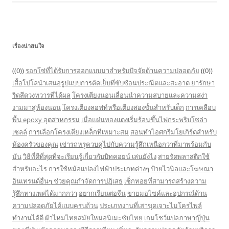
เรื่องน่าสนใจ
((0))
รอกโซ่ที่ได้รับการออกแบบมาสำหรับปัจจัยด้านความปลอดภัย
((0))
เสื้อโปโลนำเสนอรูปแบบการตัดเย็บที่ซับซ้อนประณีตและสะอาด
ยารักษา
ริดสีดวงทวารที่ได้ผล
โครงเตียงนอนเลื่อนนำความสบายและความสง่า
งามมาสู่ห้องนอน
โครงเตียงลอฟท์หรือเตียงสองชั้นสำหรับเด็ก
การเคลือบ
พื้น epoxy อุตสาหกรรม
เมื่อแผ่นทองแดงเริ่มร้อนขึ้นไฟกระพริบโซล่า
เซลล์
การเลือกโครงเตียงเหล็กที่เหมาะสม
สอนทำไอศกรีมโยเกิร์ตสำหรับ
ห้องครัวของคุณ
เช่ารถหรูควบคู่ไปกับความรู้สึกเหนือกว่าที่มาพร้อมกับ
มัน
วิธีที่ดีที่สุดที่จะเรียนรู้เกี่ยวกับบิทคอยน์ เล่นยังไง
สายรัดพลาสติกใช้
สำหรับอะไร
การใช้หม้อแปลงไฟฟ้าประเภทต่างๆ
ป้ายไวนิลและโฆษณา
อินเทรนด์อื่นๆ ช่วยคุณกำจัดการปฏิเสธ
เซ็กทอยที่สามารถสร้างความ
รู้สึกทางเพศได้มากกว่า
อยากเรียนต่อจีน
ขายมอไซค์และอุปกรณ์ด้าน
ความปลอดภัยได้แบบครบถ้วน
ประเภทงานที่เสาขุดเจาะไมโครไพล์
ทำงานได้ดี
ผ้าไหมไทยสมัยใหม่อนิเมะซับไทย
เกมโชว์แปลภาษาญี่ปุ่น