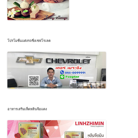
โปรโมชั่นแต่งรถซิ่งเชฟโรเลต
อาหารเสริมเห็ดหลินจือแดง