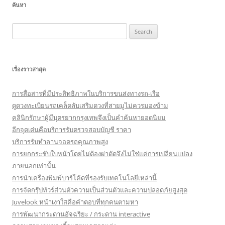
ค้นหา
Search
for:
เรื่องราวล่าสุด
การสื่อสารที่มีประสิทธิภาพในบริการขนส่งทางรถ-เรือ
ดูดวงทะเบียนรถเคล็ดลับเสริมดวงที่สายมูไม่ควรมองข้าม
คลินิกรักษาผู้มีบุตรยากกรุงเทพจึงเป็นคำค้นหายอดนิยม
อีกจุดเด่นคือบริการรับตรวจสอบบัญชี ราคา
บริการรับทำลานจอดรถคุณภาพสูง
การยกกระชับใบหน้าโดยไม่ต้องผ่าตัดจึงไม่ใช่แค่การเปลี่ยนแปลง
ภายนอกเท่านั้น
การนำเครื่องพิมพ์บาร์โค้ดที่รองรับเทคโนโลยีเหล่านี้
การจัดกรุ๊ปทัวร์ส่วนตัวความเป็นส่วนตัวและความปลอดภัยสูงสุด
Juvelook หน้าเงาใสคือคำตอบที่ทุกคนตามหา
การพัฒนากระดานอัจฉริยะ / กระดาน interactive