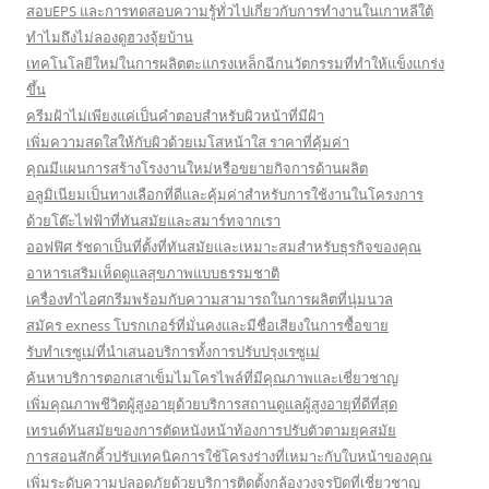
สอบEPS และการทดสอบความรู้ทั่วไปเกี่ยวกับการทำงานในเกาหลีใต้
ทำไมถึงไม่ลองดูฮวงจุ้ยบ้าน
เทคโนโลยีใหม่ในการผลิตตะแกรงเหล็กฉีกนวัตกรรมที่ทำให้แข็งแกร่ง
ขึ้น
ครีมฝ้าไม่เพียงแค่เป็นคำตอบสำหรับผิวหน้าที่มีฝ้า
เพิ่มความสดใสให้กับผิวด้วยเมโสหน้าใส ราคาที่คุ้มค่า
คุณมีแผนการสร้างโรงงานใหม่หรือขยายกิจการด้านผลิต
อลูมิเนียมเป็นทางเลือกที่ดีและคุ้มค่าสำหรับการใช้งานในโครงการ
ด้วยโต๊ะไฟฟ้าที่ทันสมัยและสมาร์ทจากเรา
ออฟฟิศ รัชดาเป็นที่ตั้งที่ทันสมัยและเหมาะสมสำหรับธุรกิจของคุณ
อาหารเสริมเห็ดดูแลสุขภาพแบบธรรมชาติ
เครื่องทำไอศกรีมพร้อมกับความสามารถในการผลิตที่นุ่มนวล
สมัคร exness โบรกเกอร์ที่มั่นคงและมีชื่อเสียงในการซื้อขาย
รับทำเรซูเม่ที่นำเสนอบริการทั้งการปรับปรุงเรซูเม่
ค้นหาบริการตอกเสาเข็มไมโครไพล์ที่มีคุณภาพและเชี่ยวชาญ
เพิ่มคุณภาพชีวิตผู้สูงอายุด้วยบริการสถานดูแลผู้สูงอายุที่ดีที่สุด
เทรนด์ทันสมัยของการตัดหนังหน้าท้องการปรับตัวตามยุคสมัย
การสอนสักคิ้วปรับเทคนิคการใช้โครงร่างที่เหมาะกับใบหน้าของคุณ
เพิ่มระดับความปลอดภัยด้วยบริการติดตั้งกล้องวงจรปิดที่เชี่ยวชาญ