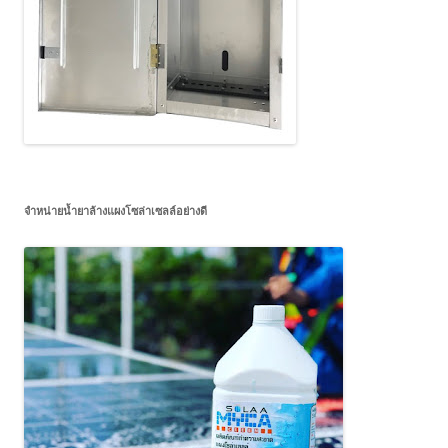
จำหน่ายน้ำยาล้างแผงโซล่าเซลล์อย่างดี