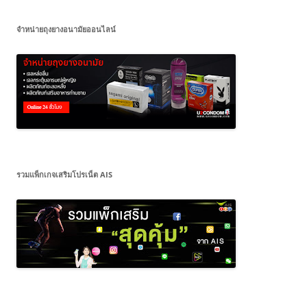
จำหน่ายถุงยางอนามัยออนไลน์
รวมแพ็กเกจเสริมโปรเน็ต AIS