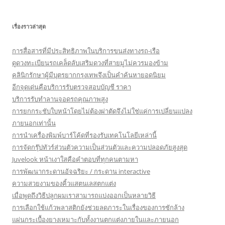
เรื่องราวล่าสุด
การสื่อสารที่มีประสิทธิภาพในบริการขนส่งทางรถ-เรือ
ดูดวงทะเบียนรถเคล็ดลับเสริมดวงที่สายมูไม่ควรมองข้าม
คลินิกรักษาผู้มีบุตรยากกรุงเทพจึงเป็นคำค้นหายอดนิยม
อีกจุดเด่นคือบริการรับตรวจสอบบัญชี ราคา
บริการรับทำลานจอดรถคุณภาพสูง
การยกกระชับใบหน้าโดยไม่ต้องผ่าตัดจึงไม่ใช่แค่การเปลี่ยนแปลง
ภายนอกเท่านั้น
การนำเครื่องพิมพ์บาร์โค้ดที่รองรับเทคโนโลยีเหล่านี้
การจัดกรุ๊ปทัวร์ส่วนตัวความเป็นส่วนตัวและความปลอดภัยสูงสุด
Juvelook หน้าเงาใสคือคำตอบที่ทุกคนตามหา
การพัฒนากระดานอัจฉริยะ / กระดาน interactive
ความสวยงามของคิ้วแสตนเลสตกแต่ง
เมื่อพูดถึงวิธีปลูกผมเราสามารถแบ่งออกเป็นหลายวิธี
การเลือกใช้แก้วพลาสติกยังช่วยลดภาระในเรื่องของการซักล้าง
แผ่นกระเบื้องยางเหมาะกับทั้งงานตกแต่งภายในและภายนอก