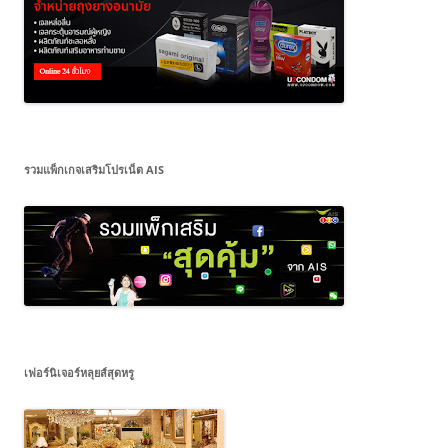
รวมแพ็กเกจเสริมโปรเน็ต AIS
เฟอร์นิเจอร์หลุยส์สุดหรู