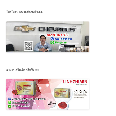
โปรโมชั่นแต่งรถซิ่งเชฟโรเลต
อาหารเสริมเห็ดหลินจือแดง