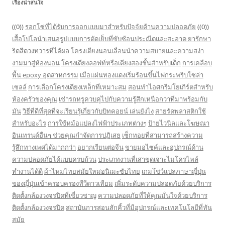
เรื่องน่าสนใจ
((0))
รอกโซ่ที่ได้รับการออกแบบมาสำหรับปัจจัยด้านความปลอดภัย
((0))
เสื้อโปโลนำเสนอรูปแบบการตัดเย็บที่ซับซ้อนประณีตและสะอาด
ยารักษา
ริดสีดวงทวารที่ได้ผล
โครงเตียงนอนเลื่อนนำความสบายและความสง่า
งามมาสู่ห้องนอน
โครงเตียงลอฟท์หรือเตียงสองชั้นสำหรับเด็ก
การเคลือบ
พื้น epoxy อุตสาหกรรม
เมื่อแผ่นทองแดงเริ่มร้อนขึ้นไฟกระพริบโซล่า
เซลล์
การเลือกโครงเตียงเหล็กที่เหมาะสม
สอนทำไอศกรีมโยเกิร์ตสำหรับ
ห้องครัวของคุณ
เช่ารถหรูควบคู่ไปกับความรู้สึกเหนือกว่าที่มาพร้อมกับ
มัน
วิธีที่ดีที่สุดที่จะเรียนรู้เกี่ยวกับบิทคอยน์ เล่นยังไง
สายรัดพลาสติกใช้
สำหรับอะไร
การใช้หม้อแปลงไฟฟ้าประเภทต่างๆ
ป้ายไวนิลและโฆษณา
อินเทรนด์อื่นๆ ช่วยคุณกำจัดการปฏิเสธ
เซ็กทอยที่สามารถสร้างความ
รู้สึกทางเพศได้มากกว่า
อยากเรียนต่อจีน
ขายมอไซค์และอุปกรณ์ด้าน
ความปลอดภัยได้แบบครบถ้วน
ประเภทงานที่เสาขุดเจาะไมโครไพล์
ทำงานได้ดี
ผ้าไหมไทยสมัยใหม่อนิเมะซับไทย
เกมโชว์แปลภาษาญี่ปุ่น
ของญี่ปุ่นเข้าครอบครองทีวีดาวเทียม
เพิ่มระดับความปลอดภัยด้วยบริการ
ติดตั้งกล้องวงจรปิดที่เชี่ยวชาญ
ความปลอดภัยที่ให้คุณมั่นใจด้วยบริการ
ติดตั้งกล้องวงจรปิด
สถาบันการสอนสักคิ้วที่มีอุปกรณ์และเทคโนโลยีที่ทัน
สมัย