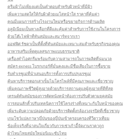
ครีมฝ้าไม่เพียงแค่เป็นคำตอบสำหรับผิวหน้าที่มีฝ้า
เพิ่มความสดใสให้กับผิวด้วยเมโสหน้าใส ราคาที่คุ้มค่า
คุณมีแผนการสร้างโรงงานใหม่หรือขยายกิจการด้านผลิต
อลูมิเนียมเป็นทางเลือกที่ดีและคุ้มค่าสำหรับการใช้งานในโครงการ
ด้วยโต๊ะไฟฟ้าที่ทันสมัยและสมาร์ทจากเรา
ออฟฟิศ รัชดาเป็นที่ตั้งที่ทันสมัยและเหมาะสมสำหรับธุรกิจของคุณ
อาหารเสริมเห็ดดูแลสุขภาพแบบธรรมชาติ
เครื่องทำไอศกรีมพร้อมกับความสามารถในการผลิตที่นุ่มนวล
สมัคร exness โบรกเกอร์ที่มั่นคงและมีชื่อเสียงในการซื้อขาย
รับทำเรซูเม่ที่นำเสนอบริการทั้งการปรับปรุงเรซูเม่
ค้นหาบริการตอกเสาเข็มไมโครไพล์ที่มีคุณภาพและเชี่ยวชาญ
เพิ่มคุณภาพชีวิตผู้สูงอายุด้วยบริการสถานดูแลผู้สูงอายุที่ดีที่สุด
เทรนด์ทันสมัยของการตัดหนังหน้าท้องการปรับตัวตามยุคสมัย
การสอนสักคิ้วปรับเทคนิคการใช้โครงร่างที่เหมาะกับใบหน้าของคุณ
เพิ่มระดับความปลอดภัยด้วยบริการติดตั้งกล้องวงจรปิดที่เชี่ยวชาญ
เกมโชว์แปลภาษาญี่ปุ่นของญี่ปุ่นเข้าครอบครองทีวีดาวเทียม
ข้อเท็จจริงที่น่าสนใจเกี่ยวกับการเช่าเก้าอี้จัดงานราคาถูก
ผ้าไหมไทยสมัยใหม่อนิเมะซับไทย