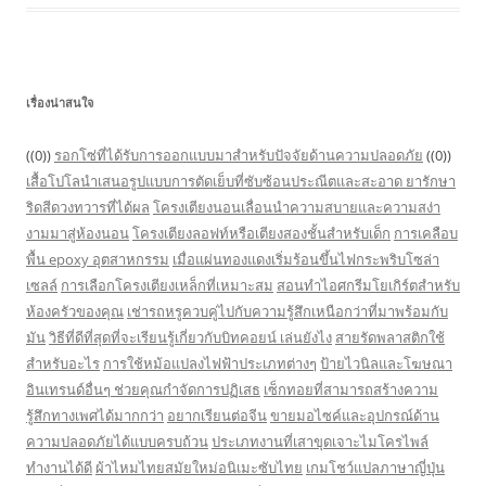
เรื่องน่าสนใจ
((0))
รอกโซ่ที่ได้รับการออกแบบมาสำหรับปัจจัยด้านความปลอดภัย
((0))
เสื้อโปโลนำเสนอรูปแบบการตัดเย็บที่ซับซ้อนประณีตและสะอาด
ยารักษา
ริดสีดวงทวารที่ได้ผล
โครงเตียงนอนเลื่อนนำความสบายและความสง่า
งามมาสู่ห้องนอน
โครงเตียงลอฟท์หรือเตียงสองชั้นสำหรับเด็ก
การเคลือบ
พื้น epoxy อุตสาหกรรม
เมื่อแผ่นทองแดงเริ่มร้อนขึ้นไฟกระพริบโซล่า
เซลล์
การเลือกโครงเตียงเหล็กที่เหมาะสม
สอนทำไอศกรีมโยเกิร์ตสำหรับ
ห้องครัวของคุณ
เช่ารถหรูควบคู่ไปกับความรู้สึกเหนือกว่าที่มาพร้อมกับ
มัน
วิธีที่ดีที่สุดที่จะเรียนรู้เกี่ยวกับบิทคอยน์ เล่นยังไง
สายรัดพลาสติกใช้
สำหรับอะไร
การใช้หม้อแปลงไฟฟ้าประเภทต่างๆ
ป้ายไวนิลและโฆษณา
อินเทรนด์อื่นๆ ช่วยคุณกำจัดการปฏิเสธ
เซ็กทอยที่สามารถสร้างความ
รู้สึกทางเพศได้มากกว่า
อยากเรียนต่อจีน
ขายมอไซค์และอุปกรณ์ด้าน
ความปลอดภัยได้แบบครบถ้วน
ประเภทงานที่เสาขุดเจาะไมโครไพล์
ทำงานได้ดี
ผ้าไหมไทยสมัยใหม่อนิเมะซับไทย
เกมโชว์แปลภาษาญี่ปุ่น