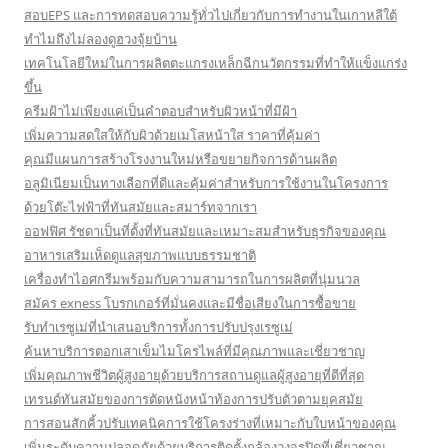
สอบEPS และการทดสอบความรู้ทั่วไปเกี่ยวกับการทำงานในเกาหลีใต้
ทำไมถึงไม่ลองดูฮวงจุ้ยบ้าน
เทคโนโลยีใหม่ในการผลิตตะแกรงเหล็กฉีกนวัตกรรมที่ทำให้แข็งแกร่ง
ขึ้น
ครีมฝ้าไม่เพียงแค่เป็นคำตอบสำหรับผิวหน้าที่มีฝ้า
เพิ่มความสดใสให้กับผิวด้วยเมโสหน้าใส ราคาที่คุ้มค่า
คุณมีแผนการสร้างโรงงานใหม่หรือขยายกิจการด้านผลิต
อลูมิเนียมเป็นทางเลือกที่ดีและคุ้มค่าสำหรับการใช้งานในโครงการ
ด้วยโต๊ะไฟฟ้าที่ทันสมัยและสมาร์ทจากเรา
ออฟฟิศ รัชดาเป็นที่ตั้งที่ทันสมัยและเหมาะสมสำหรับธุรกิจของคุณ
อาหารเสริมเห็ดดูแลสุขภาพแบบธรรมชาติ
เครื่องทำไอศกรีมพร้อมกับความสามารถในการผลิตที่นุ่มนวล
สมัคร exness โบรกเกอร์ที่มั่นคงและมีชื่อเสียงในการซื้อขาย
รับทำเรซูเม่ที่นำเสนอบริการทั้งการปรับปรุงเรซูเม่
ค้นหาบริการตอกเสาเข็มไมโครไพล์ที่มีคุณภาพและเชี่ยวชาญ
เพิ่มคุณภาพชีวิตผู้สูงอายุด้วยบริการสถานดูแลผู้สูงอายุที่ดีที่สุด
เทรนด์ทันสมัยของการตัดหนังหน้าท้องการปรับตัวตามยุคสมัย
การสอนสักคิ้วปรับเทคนิคการใช้โครงร่างที่เหมาะกับใบหน้าของคุณ
เพิ่มระดับความปลอดภัยด้วยบริการติดตั้งกล้องวงจรปิดที่เชี่ยวชาญ