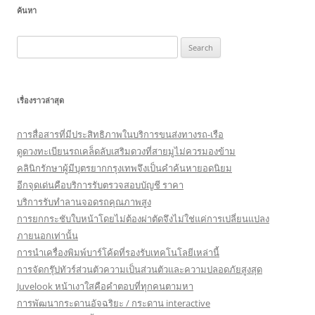
ค้นหา
Search
for:
เรื่องราวล่าสุด
การสื่อสารที่มีประสิทธิภาพในบริการขนส่งทางรถ-เรือ
ดูดวงทะเบียนรถเคล็ดลับเสริมดวงที่สายมูไม่ควรมองข้าม
คลินิกรักษาผู้มีบุตรยากกรุงเทพจึงเป็นคำค้นหายอดนิยม
อีกจุดเด่นคือบริการรับตรวจสอบบัญชี ราคา
บริการรับทำลานจอดรถคุณภาพสูง
การยกกระชับใบหน้าโดยไม่ต้องผ่าตัดจึงไม่ใช่แค่การเปลี่ยนแปลง
ภายนอกเท่านั้น
การนำเครื่องพิมพ์บาร์โค้ดที่รองรับเทคโนโลยีเหล่านี้
การจัดกรุ๊ปทัวร์ส่วนตัวความเป็นส่วนตัวและความปลอดภัยสูงสุด
Juvelook หน้าเงาใสคือคำตอบที่ทุกคนตามหา
การพัฒนากระดานอัจฉริยะ / กระดาน interactive