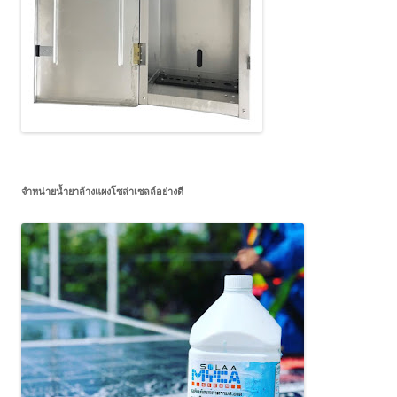
จำหน่ายน้ำยาล้างแผงโซล่าเซลล์อย่างดี