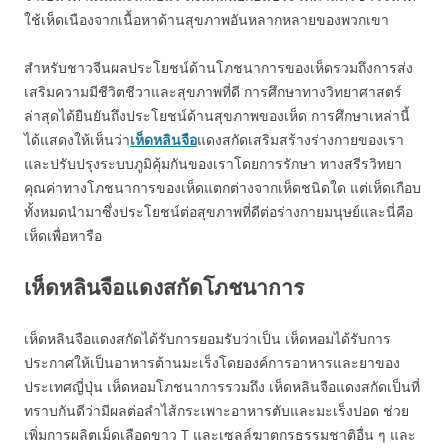
ใช้เห็ดเนืองจากเนื้อหาด้านสุขภาพอันหลากหลายของพวกเขา
สำหรับชาวจีนผลประโยชน์ด้านโภชนาการของเห็ดรวมถึงการส่ง
เสริมความมีชีวิตชีวาและสุขภาพที่ดี การศึกษาทางวิทยาศาสตร์
ล่าสุดได้ยืนยันถึงประโยชน์ด้านสุขภาพของเห็ด การศึกษาเหล่านี้
ได้แสดงให้เห็นว่า
เห็ดหลินจือ
แดงสกัดเสริมสร้างร่างกายของเรา
และปรับปรุงระบบภูมิคุ้มกันของเราโดยการรักษา ทางสรีรวิทยา
คุณค่าทางโภชนาการของเห็ดแตกต่างจากเห็ดชนิดใด แต่เห็ดเกือบ
ทั้งหมดนำมาซึ่งประโยชน์ต่อสุขภาพที่ดีต่อร่างกายมนุษย์และนี่คือ
เห็ดเพื่อหารือ
เห็ดหลินจือแดงสกัดโภชนาการ
เห็ดหลินจือแดงสกัดได้รับการยอมรับว่าเป็น เห็ดหอมได้รับการ
ประกาศให้เป็นอาหารต้านมะเร็งโดยองค์การอาหารและยาของ
ประเทศญี่ปุ่น เห็ดหอมโภชนาการรวมถึง เห็ดหลินจือแดงสกัดเป็นที่
ทราบกันดีว่ามีผลต่อลำไส้กระเพาะอาหารตับและมะเร็งปอด ช่วย
เพิ่มการผลิตเม็ดเลือดขาว T และเซลล์ฆาตกรธรรมชาติอื่น ๆ และ