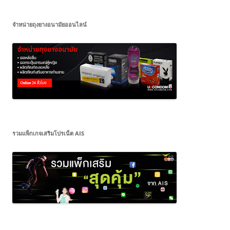
จำหน่ายถุงยางอนามัยออนไลน์
รวมแพ็กเกจเสริมโปรเน็ต AIS