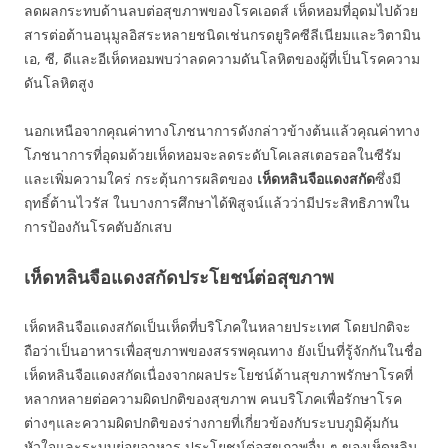
ลดผลกระทบด้านลบต่อสุขภาพของโรคเอดส์ เห็ดหอมที่อุดมไปด้วย
สารต่อต้านอนุมูลอิสระหลายชนิดเช่นกรดยูริคซีลีเนียมและวิตามิน
เอ, ซี, ดีและอีเห็ดหอมพบว่าลดความดันโลหิตของผู้ที่เป็นโรคความ
ดันโลหิตสูง
นอกเหนือจากคุณค่าทางโภชนาการดังกล่าวข้างต้นแล้วคุณค่าทาง
โภชนาการที่อุดมด้วยเห็ดหอมจะลดระดับโคเลสเตอรอลในซีรัม
และเพิ่มความใคร่ กระตุ้นการผลิตของ
เห็ดหลินจือแดงสกัด
ซึ่งมี
ฤทธิ์ต้านไวรัส ในบางการศึกษาได้พิสูจน์แล้วว่ามีประสิทธิภาพใน
การป้องกันโรคตับอักเสบ
เห็ดหลินจือแดงสกัดประโยชน์ต่อสุขภาพ
เห็ดหลินจือแดงสกัดเป็นเห็ดที่บริโภคในหลายประเทศ โดยปกติจะ
ถือว่าเป็นอาหารเพื่อสุขภาพของสรรพคุณทาง ยังเป็นที่รู้จักกันในชื่อ
เห็ดหลินจือแดงสกัดเนื่องจากผลประโยชน์ด้านสุขภาพรักษาโรคที่
หลากหลายต่อความผิดปกติของสุขภาพ คนบริโภคเพื่อรักษาโรค
ต่างๆและความผิดปกติของร่างกายที่เกี่ยวข้องกับระบบภูมิคุ้มกัน
หัวใจและระบบย่อยอาหาร ประโยชน์ต่อสุขภาพอื่น ๆ ของเห็ดหลิน