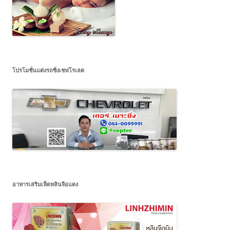
โปรโมชั่นแต่งรถซิ่งเชฟโรเลต
อาหารเสริมเห็ดหลินจือแดง