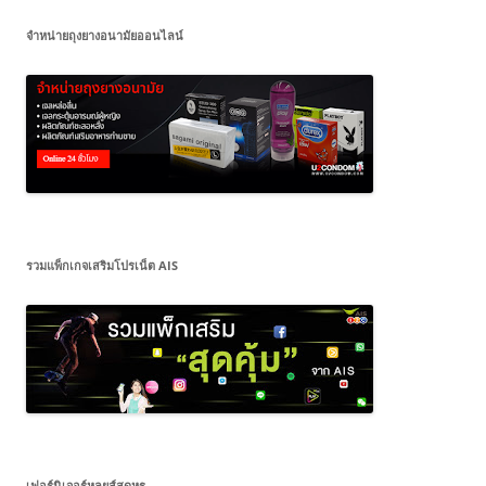
จำหน่ายถุงยางอนามัยออนไลน์
รวมแพ็กเกจเสริมโปรเน็ต AIS
เฟอร์นิเจอร์หลุยส์สุดหรู