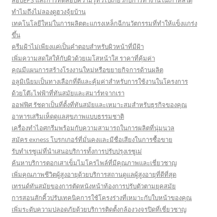
สอบEPS และการทดสอบความรู้ทั่วไปเกี่ยวกับการทำงานในเกาหลีใต้
ทำไมถึงไม่ลองดูฮวงจุ้ยบ้าน
เทคโนโลยีใหม่ในการผลิตตะแกรงเหล็กฉีกนวัตกรรมที่ทำให้แข็งแกร่ง
ขึ้น
ครีมฝ้าไม่เพียงแค่เป็นคำตอบสำหรับผิวหน้าที่มีฝ้า
เพิ่มความสดใสให้กับผิวด้วยเมโสหน้าใส ราคาที่คุ้มค่า
คุณมีแผนการสร้างโรงงานใหม่หรือขยายกิจการด้านผลิต
อลูมิเนียมเป็นทางเลือกที่ดีและคุ้มค่าสำหรับการใช้งานในโครงการ
ด้วยโต๊ะไฟฟ้าที่ทันสมัยและสมาร์ทจากเรา
ออฟฟิศ รัชดาเป็นที่ตั้งที่ทันสมัยและเหมาะสมสำหรับธุรกิจของคุณ
อาหารเสริมเห็ดดูแลสุขภาพแบบธรรมชาติ
เครื่องทำไอศกรีมพร้อมกับความสามารถในการผลิตที่นุ่มนวล
สมัคร exness โบรกเกอร์ที่มั่นคงและมีชื่อเสียงในการซื้อขาย
รับทำเรซูเม่ที่นำเสนอบริการทั้งการปรับปรุงเรซูเม่
ค้นหาบริการตอกเสาเข็มไมโครไพล์ที่มีคุณภาพและเชี่ยวชาญ
เพิ่มคุณภาพชีวิตผู้สูงอายุด้วยบริการสถานดูแลผู้สูงอายุที่ดีที่สุด
เทรนด์ทันสมัยของการตัดหนังหน้าท้องการปรับตัวตามยุคสมัย
การสอนสักคิ้วปรับเทคนิคการใช้โครงร่างที่เหมาะกับใบหน้าของคุณ
เพิ่มระดับความปลอดภัยด้วยบริการติดตั้งกล้องวงจรปิดที่เชี่ยวชาญ