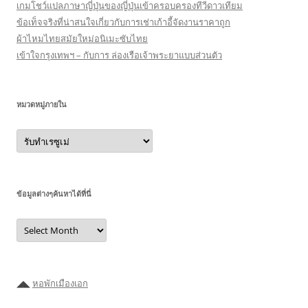
เกมโชว์แปลภาษาญี่ปุ่นของญี่ปุ่นเข้าครอบครองทีวีดาวเทียม
ข้อเท็จจริงที่น่าสนใจเกี่ยวกับการเช่าเก้าอี้จัดงานราคาถูก
ผ้าไหมไทยสมัยใหม่อนิเมะซับไทย
เข้าใจกรุงเทพฯ – กับการ ล่องเรือเจ้าพระยาแบบส่วนตัว
หมวดหมู่ภายใน
หมวด
หมู่
ภายใน
ข้อมูลต่างๆค้นหาได้ที่นี่
ข้อมูล
ต่างๆ
ค้นหา
ได้ที่
นี่
◢◣
หอพักเมืองเอก