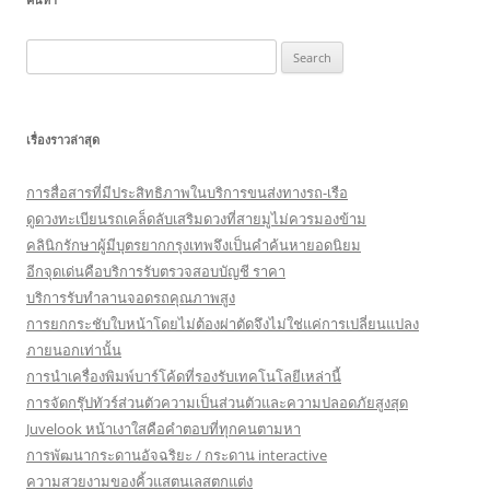
Search
for:
เรื่องราวล่าสุด
การสื่อสารที่มีประสิทธิภาพในบริการขนส่งทางรถ-เรือ
ดูดวงทะเบียนรถเคล็ดลับเสริมดวงที่สายมูไม่ควรมองข้าม
คลินิกรักษาผู้มีบุตรยากกรุงเทพจึงเป็นคำค้นหายอดนิยม
อีกจุดเด่นคือบริการรับตรวจสอบบัญชี ราคา
บริการรับทำลานจอดรถคุณภาพสูง
การยกกระชับใบหน้าโดยไม่ต้องผ่าตัดจึงไม่ใช่แค่การเปลี่ยนแปลง
ภายนอกเท่านั้น
การนำเครื่องพิมพ์บาร์โค้ดที่รองรับเทคโนโลยีเหล่านี้
การจัดกรุ๊ปทัวร์ส่วนตัวความเป็นส่วนตัวและความปลอดภัยสูงสุด
Juvelook หน้าเงาใสคือคำตอบที่ทุกคนตามหา
การพัฒนากระดานอัจฉริยะ / กระดาน interactive
ความสวยงามของคิ้วแสตนเลสตกแต่ง