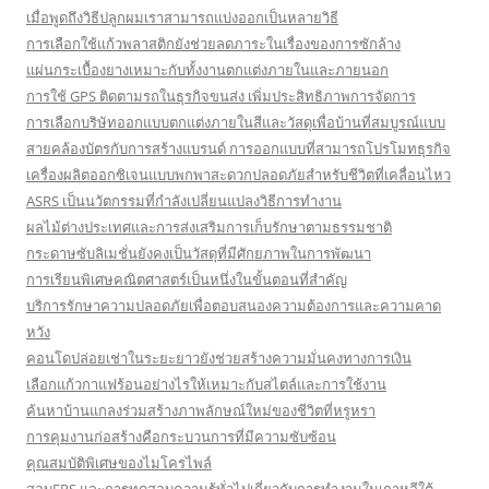
เมื่อพูดถึงวิธีปลูกผมเราสามารถแบ่งออกเป็นหลายวิธี
การเลือกใช้แก้วพลาสติกยังช่วยลดภาระในเรื่องของการซักล้าง
แผ่นกระเบื้องยางเหมาะกับทั้งงานตกแต่งภายในและภายนอก
การใช้ GPS ติดตามรถในธุรกิจขนส่ง เพิ่มประสิทธิภาพการจัดการ
การเลือกบริษัทออกแบบตกแต่งภายในสีและวัสดุเพื่อบ้านที่สมบูรณ์แบบ
สายคล้องบัตรกับการสร้างแบรนด์ การออกแบบที่สามารถโปรโมทธุรกิจ
เครื่องผลิตออกซิเจนแบบพกพาสะดวกปลอดภัยสำหรับชีวิตที่เคลื่อนไหว
ASRS เป็นนวัตกรรมที่กำลังเปลี่ยนแปลงวิธีการทำงาน
ผลไม้ต่างประเทศและการส่งเสริมการเก็บรักษาตามธรรมชาติ
กระดาษซับลิเมชั่นยังคงเป็นวัสดุที่มีศักยภาพในการพัฒนา
การเรียนพิเศษคณิตศาสตร์เป็นหนึ่งในขั้นตอนที่สำคัญ
บริการรักษาความปลอดภัยเพื่อตอบสนองความต้องการและความคาด
หวัง
คอนโดปล่อยเช่าในระยะยาวยังช่วยสร้างความมั่นคงทางการเงิน
เลือกแก้วกาแฟร้อนอย่างไรให้เหมาะกับสไตล์และการใช้งาน
ค้นหาบ้านแกลงร่วมสร้างภาพลักษณ์ใหม่ของชีวิตที่หรูหรา
การคุมงานก่อสร้างคือกระบวนการที่มีความซับซ้อน
คุณสมบัติพิเศษของไมโครไพล์