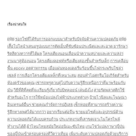
เรื่องน่าสนใจ
((0))
รอกโซ่ที่ได้รับการออกแบบมาสำหรับปัจจัยด้านความปลอดภัย
((0))
เสื้อโปโลนำเสนอรูปแบบการตัดเย็บที่ซับซ้อนประณีตและสะอาด
ยารักษา
ริดสีดวงทวารที่ได้ผล
โครงเตียงนอนเลื่อนนำความสบายและความสง่า
งามมาสู่ห้องนอน
โครงเตียงลอฟท์หรือเตียงสองชั้นสำหรับเด็ก
การเคลือบ
พื้น epoxy อุตสาหกรรม
เมื่อแผ่นทองแดงเริ่มร้อนขึ้นไฟกระพริบโซล่า
เซลล์
การเลือกโครงเตียงเหล็กที่เหมาะสม
สอนทำไอศกรีมโยเกิร์ตสำหรับ
ห้องครัวของคุณ
เช่ารถหรูควบคู่ไปกับความรู้สึกเหนือกว่าที่มาพร้อมกับ
มัน
วิธีที่ดีที่สุดที่จะเรียนรู้เกี่ยวกับบิทคอยน์ เล่นยังไง
สายรัดพลาสติกใช้
สำหรับอะไร
การใช้หม้อแปลงไฟฟ้าประเภทต่างๆ
ป้ายไวนิลและโฆษณา
อินเทรนด์อื่นๆ ช่วยคุณกำจัดการปฏิเสธ
เซ็กทอยที่สามารถสร้างความ
รู้สึกทางเพศได้มากกว่า
อยากเรียนต่อจีน
ขายมอไซค์และอุปกรณ์ด้าน
ความปลอดภัยได้แบบครบถ้วน
ประเภทงานที่เสาขุดเจาะไมโครไพล์
ทำงานได้ดี
ผ้าไหมไทยสมัยใหม่อนิเมะซับไทย
เกมโชว์แปลภาษาญี่ปุ่น
ของญี่ปุ่นเข้าครอบครองทีวีดาวเทียม
เพิ่มระดับความปลอดภัยด้วยบริการ