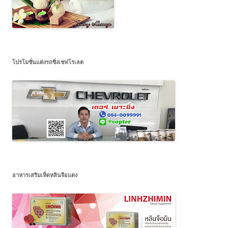
โปรโมชั่นแต่งรถซิ่งเชฟโรเลต
อาหารเสริมเห็ดหลินจือแดง