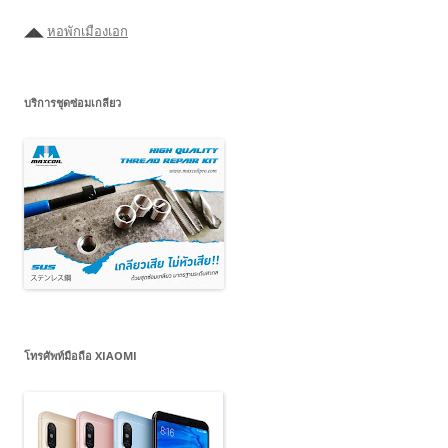
◢◣
หอพักเมืองเอก
บริการชุดซ่อมเกลียว
โทรศัพท์มือถือ XIAOMI