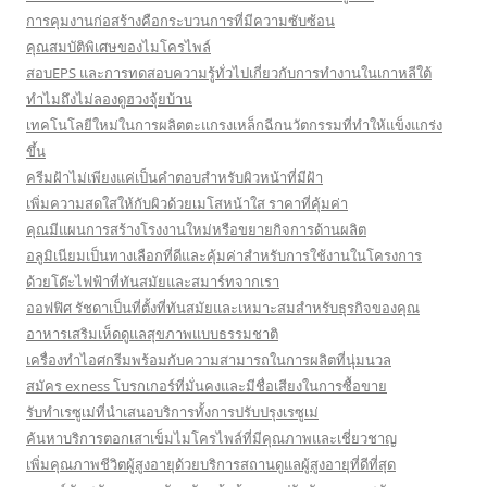
การคุมงานก่อสร้างคือกระบวนการที่มีความซับซ้อน
คุณสมบัติพิเศษของไมโครไพล์
สอบEPS และการทดสอบความรู้ทั่วไปเกี่ยวกับการทำงานในเกาหลีใต้
ทำไมถึงไม่ลองดูฮวงจุ้ยบ้าน
เทคโนโลยีใหม่ในการผลิตตะแกรงเหล็กฉีกนวัตกรรมที่ทำให้แข็งแกร่ง
ขึ้น
ครีมฝ้าไม่เพียงแค่เป็นคำตอบสำหรับผิวหน้าที่มีฝ้า
เพิ่มความสดใสให้กับผิวด้วยเมโสหน้าใส ราคาที่คุ้มค่า
คุณมีแผนการสร้างโรงงานใหม่หรือขยายกิจการด้านผลิต
อลูมิเนียมเป็นทางเลือกที่ดีและคุ้มค่าสำหรับการใช้งานในโครงการ
ด้วยโต๊ะไฟฟ้าที่ทันสมัยและสมาร์ทจากเรา
ออฟฟิศ รัชดาเป็นที่ตั้งที่ทันสมัยและเหมาะสมสำหรับธุรกิจของคุณ
อาหารเสริมเห็ดดูแลสุขภาพแบบธรรมชาติ
เครื่องทำไอศกรีมพร้อมกับความสามารถในการผลิตที่นุ่มนวล
สมัคร exness โบรกเกอร์ที่มั่นคงและมีชื่อเสียงในการซื้อขาย
รับทำเรซูเม่ที่นำเสนอบริการทั้งการปรับปรุงเรซูเม่
ค้นหาบริการตอกเสาเข็มไมโครไพล์ที่มีคุณภาพและเชี่ยวชาญ
เพิ่มคุณภาพชีวิตผู้สูงอายุด้วยบริการสถานดูแลผู้สูงอายุที่ดีที่สุด