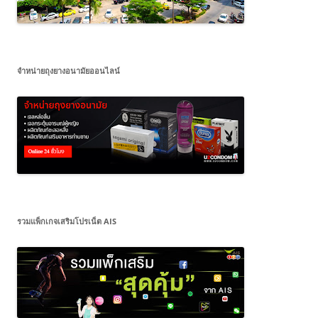
จำหน่ายถุงยางอนามัยออนไลน์
รวมแพ็กเกจเสริมโปรเน็ต AIS