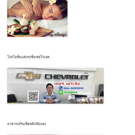
โปรโมชั่นแต่งรถซิ่งเชฟโรเลต
อาหารเสริมเห็ดหลินจือแดง