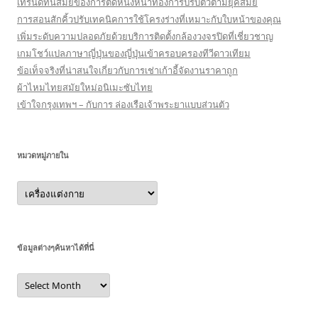
เทรนด์ทันสมัยของการตัดหนังหน้าท้องการปรับตัวตามยุคสมัย
การสอนสักคิ้วปรับเทคนิคการใช้โครงร่างที่เหมาะกับใบหน้าของคุณ
เพิ่มระดับความปลอดภัยด้วยบริการติดตั้งกล้องวงจรปิดที่เชี่ยวชาญ
เกมโชว์แปลภาษาญี่ปุ่นของญี่ปุ่นเข้าครอบครองทีวีดาวเทียม
ข้อเท็จจริงที่น่าสนใจเกี่ยวกับการเช่าเก้าอี้จัดงานราคาถูก
ผ้าไหมไทยสมัยใหม่อนิเมะซับไทย
เข้าใจกรุงเทพฯ – กับการ ล่องเรือเจ้าพระยาแบบส่วนตัว
หมวดหมู่ภายใน
หมวด
หมู่
ภายใน
ข้อมูลต่างๆค้นหาได้ที่นี่
ข้อมูล
ต่างๆ
ค้นหา
ได้ที่
นี่