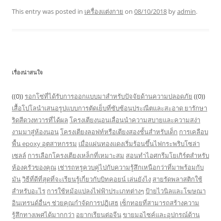
This entry was posted in
เครื่องแต่งกาย
on
08/10/2018
by
admin
.
เรื่องน่าสนใจ
((0))
รอกโซ่ที่ได้รับการออกแบบมาสำหรับปัจจัยด้านความปลอดภัย
((0))
เสื้อโปโลนำเสนอรูปแบบการตัดเย็บที่ซับซ้อนประณีตและสะอาด
ยารักษา
ริดสีดวงทวารที่ได้ผล
โครงเตียงนอนเลื่อนนำความสบายและความสง่า
งามมาสู่ห้องนอน
โครงเตียงลอฟท์หรือเตียงสองชั้นสำหรับเด็ก
การเคลือบ
พื้น epoxy อุตสาหกรรม
เมื่อแผ่นทองแดงเริ่มร้อนขึ้นไฟกระพริบโซล่า
เซลล์
การเลือกโครงเตียงเหล็กที่เหมาะสม
สอนทำไอศกรีมโยเกิร์ตสำหรับ
ห้องครัวของคุณ
เช่ารถหรูควบคู่ไปกับความรู้สึกเหนือกว่าที่มาพร้อมกับ
มัน
วิธีที่ดีที่สุดที่จะเรียนรู้เกี่ยวกับบิทคอยน์ เล่นยังไง
สายรัดพลาสติกใช้
สำหรับอะไร
การใช้หม้อแปลงไฟฟ้าประเภทต่างๆ
ป้ายไวนิลและโฆษณา
อินเทรนด์อื่นๆ ช่วยคุณกำจัดการปฏิเสธ
เซ็กทอยที่สามารถสร้างความ
รู้สึกทางเพศได้มากกว่า
อยากเรียนต่อจีน
ขายมอไซค์และอุปกรณ์ด้าน