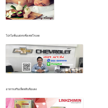
โปรโมชั่นแต่งรถซิ่งเชฟโรเลต
อาหารเสริมเห็ดหลินจือแดง