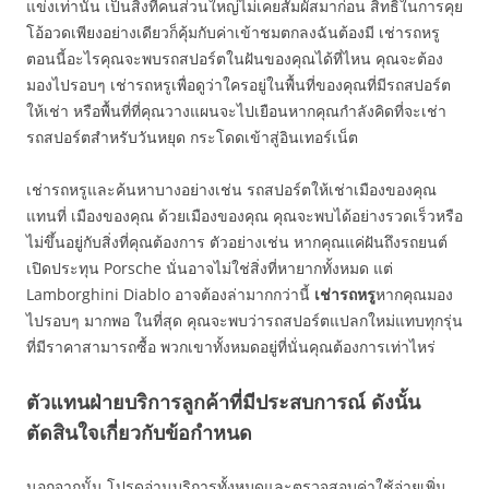
แข่งเท่านั้น เป็นสิ่งที่คนส่วนใหญ่ไม่เคยสัมผัสมาก่อน สิทธิ์ในการคุย
โอ้อวดเพียงอย่างเดียวก็คุ้มกับค่าเข้าชมตกลงฉันต้องมี เช่ารถหรู
ตอนนี้อะไรคุณจะพบรถสปอร์ตในฝันของคุณได้ที่ไหน คุณจะต้อง
มองไปรอบๆ เช่ารถหรูเพื่อดูว่าใครอยู่ในพื้นที่ของคุณที่มีรถสปอร์ต
ให้เช่า หรือพื้นที่ที่คุณวางแผนจะไปเยือนหากคุณกำลังคิดที่จะเช่า
รถสปอร์ตสำหรับวันหยุด กระโดดเข้าสู่อินเทอร์เน็ต
เช่ารถหรูและค้นหาบางอย่างเช่น รถสปอร์ตให้เช่าเมืองของคุณ
แทนที่ เมืองของคุณ ด้วยเมืองของคุณ คุณจะพบได้อย่างรวดเร็วหรือ
ไม่ขึ้นอยู่กับสิ่งที่คุณต้องการ ตัวอย่างเช่น หากคุณแค่ฝันถึงรถยนต์
เปิดประทุน Porsche นั่นอาจไม่ใช่สิ่งที่หายากทั้งหมด แต่
Lamborghini Diablo อาจต้องล่ามากกว่านี้
เช่ารถหรู
หากคุณมอง
ไปรอบๆ มากพอ ในที่สุด คุณจะพบว่ารถสปอร์ตแปลกใหม่แทบทุกรุ่น
ที่มีราคาสามารถซื้อ พวกเขาทั้งหมดอยู่ที่นั่นคุณต้องการเท่าไหร่
ตัวแทนฝ่ายบริการลูกค้าที่มีประสบการณ์ ดังนั้น
ตัดสินใจเกี่ยวกับข้อกำหนด
นอกจากนั้น โปรดอ่านบริการทั้งหมดและตรวจสอบค่าใช้จ่ายเพิ่ม