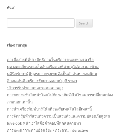
ค้นหา
Search
for:
เรื่องราวล่าสุด
การสื่อสารที่มีประสิทธิภาพในบริการขนส่งทางรถ-เรือ
ดูดวงทะเบียนรถเคล็ดลับเสริมดวงที่สายมูไม่ควรมองข้าม
คลินิกรักษาผู้มีบุตรยากกรุงเทพจึงเป็นคำค้นหายอดนิยม
อีกจุดเด่นคือบริการรับตรวจสอบบัญชี ราคา
บริการรับทำลานจอดรถคุณภาพสูง
การยกกระชับใบหน้าโดยไม่ต้องผ่าตัดจึงไม่ใช่แค่การเปลี่ยนแปลง
ภายนอกเท่านั้น
การนำเครื่องพิมพ์บาร์โค้ดที่รองรับเทคโนโลยีเหล่านี้
การจัดกรุ๊ปทัวร์ส่วนตัวความเป็นส่วนตัวและความปลอดภัยสูงสุด
Juvelook หน้าเงาใสคือคำตอบที่ทุกคนตามหา
การพัฒนากระดานอัจฉริยะ / กระดาน interactive