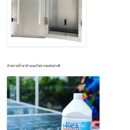
จำหน่ายน้ำยาล้างแผงโซล่าเซลล์อย่างดี