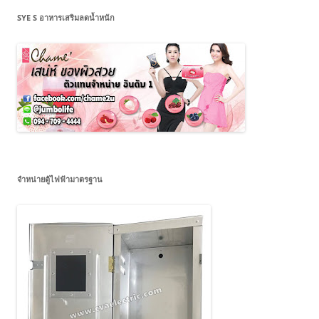
SYE S อาหารเสริมลดน้ำหนัก
จำหน่ายตู้ไฟฟ้ามาตรฐาน