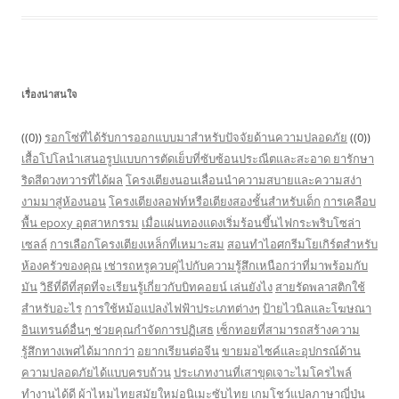
เรื่องน่าสนใจ
((0))
รอกโซ่ที่ได้รับการออกแบบมาสำหรับปัจจัยด้านความปลอดภัย
((0))
เสื้อโปโลนำเสนอรูปแบบการตัดเย็บที่ซับซ้อนประณีตและสะอาด
ยารักษา
ริดสีดวงทวารที่ได้ผล
โครงเตียงนอนเลื่อนนำความสบายและความสง่า
งามมาสู่ห้องนอน
โครงเตียงลอฟท์หรือเตียงสองชั้นสำหรับเด็ก
การเคลือบ
พื้น epoxy อุตสาหกรรม
เมื่อแผ่นทองแดงเริ่มร้อนขึ้นไฟกระพริบโซล่า
เซลล์
การเลือกโครงเตียงเหล็กที่เหมาะสม
สอนทำไอศกรีมโยเกิร์ตสำหรับ
ห้องครัวของคุณ
เช่ารถหรูควบคู่ไปกับความรู้สึกเหนือกว่าที่มาพร้อมกับ
มัน
วิธีที่ดีที่สุดที่จะเรียนรู้เกี่ยวกับบิทคอยน์ เล่นยังไง
สายรัดพลาสติกใช้
สำหรับอะไร
การใช้หม้อแปลงไฟฟ้าประเภทต่างๆ
ป้ายไวนิลและโฆษณา
อินเทรนด์อื่นๆ ช่วยคุณกำจัดการปฏิเสธ
เซ็กทอยที่สามารถสร้างความ
รู้สึกทางเพศได้มากกว่า
อยากเรียนต่อจีน
ขายมอไซค์และอุปกรณ์ด้าน
ความปลอดภัยได้แบบครบถ้วน
ประเภทงานที่เสาขุดเจาะไมโครไพล์
ทำงานได้ดี
ผ้าไหมไทยสมัยใหม่อนิเมะซับไทย
เกมโชว์แปลภาษาญี่ปุ่น