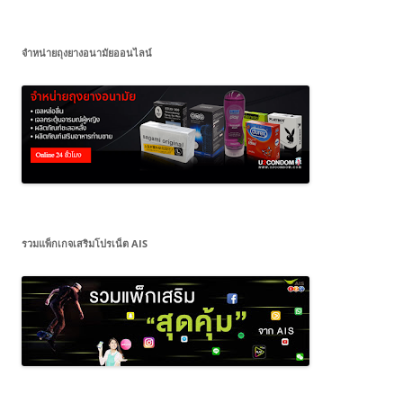
จำหน่ายถุงยางอนามัยออนไลน์
รวมแพ็กเกจเสริมโปรเน็ต AIS