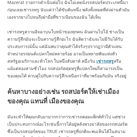
Mazerat รายการดำเนินต่อไป ฉันไม่เคยนั่งรถสปอร์ตประเภทนี้มา
ก่อนเลยเช่ารถหรู นับแต่ว่าได้ขับคันหนึ่ง พลังทั้งหมดที่ส่งผ่านตัวมัน
เองจากยางไปจนถึงฝ่ามือที่ขาวเนียนของฉัน ได้เห็น
เช่ารถหรูความอิจฉาบนใบหน้าของทุกคน ฉันผ่านไปโอ้ ช่างเป็น
ความรู้สึกมันจะเป็นความรู้สึกอะไร ฉันคิดว่าฉันจะไม่มีวันได้รับ
ประสบการณ์นั้น แต่ฉันพบว่าคุณทำได้จริงๆปรากฎว่ามีตัวแทน
จำหน่ายรถยนต์แปลกใหม่หลายร้อย อาจเป็นหลายพันแห่งทั่ว
สหรัฐอเมริกาและทั่วโลก ในหนึ่งสัปดาห์ หนึ่งวัน
เช่ารถหรู
หรือ
แม้แต่สองสามชั่วโมง รถสปอร์ตสุดหรูที่แปลกใหม่ก็สามารถเป็น
ของคุณได้ ควบคู่ไปกับความรู้สึกเหนือกว่าที่มาพร้อมกับมัน จริงอยู่
ค้นหาบางอย่างเช่น รถสปอร์ตให้เช่าเมือง
ของคุณ แทนที่ เมืองของคุณ
มันจะทำให้คุณกลับมามากกว่าการเช่ารถคอมแพ็กต์ทั่วไป แต่ช่าง
เป็นประสบการณ์อะไรเช่นนี้การได้อยู่หลังพวงมาลัยของรถสปอร์ต
ซึ่งเป็นรถสปอร์ตของ TRUE เช่ารถหรูที่ปกติจะพบเห็นได้ในสนาม