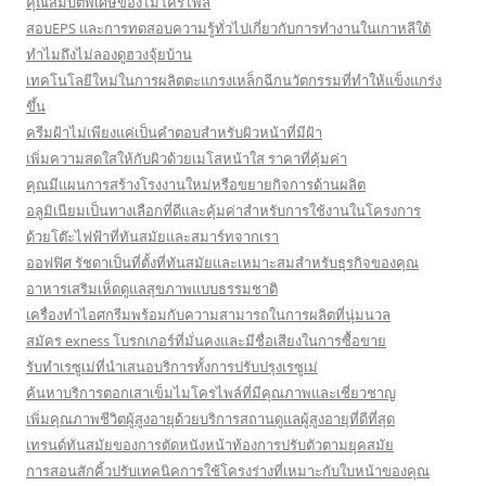
คุณสมบัติพิเศษของไมโครไพล์
สอบEPS และการทดสอบความรู้ทั่วไปเกี่ยวกับการทำงานในเกาหลีใต้
ทำไมถึงไม่ลองดูฮวงจุ้ยบ้าน
เทคโนโลยีใหม่ในการผลิตตะแกรงเหล็กฉีกนวัตกรรมที่ทำให้แข็งแกร่ง
ขึ้น
ครีมฝ้าไม่เพียงแค่เป็นคำตอบสำหรับผิวหน้าที่มีฝ้า
เพิ่มความสดใสให้กับผิวด้วยเมโสหน้าใส ราคาที่คุ้มค่า
คุณมีแผนการสร้างโรงงานใหม่หรือขยายกิจการด้านผลิต
อลูมิเนียมเป็นทางเลือกที่ดีและคุ้มค่าสำหรับการใช้งานในโครงการ
ด้วยโต๊ะไฟฟ้าที่ทันสมัยและสมาร์ทจากเรา
ออฟฟิศ รัชดาเป็นที่ตั้งที่ทันสมัยและเหมาะสมสำหรับธุรกิจของคุณ
อาหารเสริมเห็ดดูแลสุขภาพแบบธรรมชาติ
เครื่องทำไอศกรีมพร้อมกับความสามารถในการผลิตที่นุ่มนวล
สมัคร exness โบรกเกอร์ที่มั่นคงและมีชื่อเสียงในการซื้อขาย
รับทำเรซูเม่ที่นำเสนอบริการทั้งการปรับปรุงเรซูเม่
ค้นหาบริการตอกเสาเข็มไมโครไพล์ที่มีคุณภาพและเชี่ยวชาญ
เพิ่มคุณภาพชีวิตผู้สูงอายุด้วยบริการสถานดูแลผู้สูงอายุที่ดีที่สุด
เทรนด์ทันสมัยของการตัดหนังหน้าท้องการปรับตัวตามยุคสมัย
การสอนสักคิ้วปรับเทคนิคการใช้โครงร่างที่เหมาะกับใบหน้าของคุณ