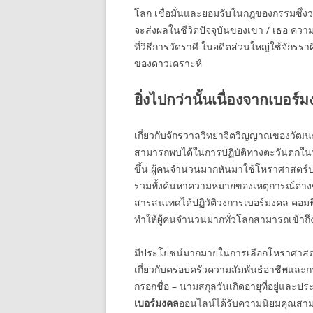
โลก เชื่อมั่นและยอมรับในกฎของกรรมซึ่ง
จะส่งผลในชีวิตปัจจุบันของเขา / เธอ ค
ที่วิธีการวัดราศี ในอดีตส่วนใหญ่ใช้จักรราศี
ของดาวเคราะห์
ยิ่งไปกว่านั้นเนื่องจากเบ
เกี่ยวกับจักรวาลวิทยาจิตวิญญาณของวัฒนธ
สามารถพบได้ในการปฏิบัติทางตะวันตกในปั
ขึ้น ผู้คนจำนวนมากหันมาใช้โหราศาสตร์
รวมทั้งค้นหาความหมายของเหตุการณ์ต่างๆ
สารสนเทศได้ปฏิวัติวงการเบอร์มงคล คอมพ
ทำให้ผู้คนจำนวนมากทั่วโลกสามารถเข้าถึง
มีประโยชน์มากมายในการเลือกโหราศาสต
เกี่ยวกับครอบครัวความสัมพันธ์อาชีพและ
กรอกชื่อ – นามสกุลวันเกิดอายุที่อยู่และป
เบอร์มงคล
ออนไลน์ได้รับความนิยมคุณสา