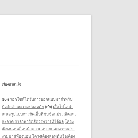
เรื่องน่าสนใจ
((0))
รอกโซ่ที่ได้รับการออกแบบมาสำหรับ
ปัจจัยด้านความปลอดภัย
((0))
เสื้อโปโลนำ
เสนอรูปแบบการตัดเย็บที่ซับซ้อนประณีตและ
สะอาด
ยารักษาริดสีดวงทวารที่ได้ผล
โครง
เตียงนอนเลื่อนนำความสบายและความสง่า
งามมาสู่ห้องนอน
โครงเตียงลอฟท์หรือเตียง