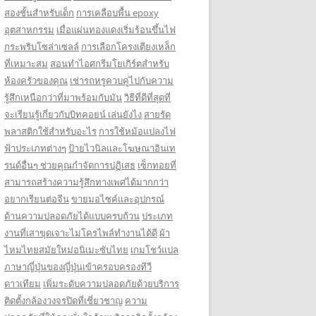
สองชั้นสำหรับเด็ก
การเคลือบพื้น epoxy
อุตสาหกรรม
เมื่อแผ่นทองแดงเริ่มร้อนขึ้นไฟ
กระพริบโซล่าเซลล์
การเลือกโครงเตียงเหล็ก
ที่เหมาะสม
สอนทำไอศกรีมโยเกิร์ตสำหรับ
ห้องครัวของคุณ
เช่ารถหรูควบคู่ไปกับความ
รู้สึกเหนือกว่าที่มาพร้อมกับมัน
วิธีที่ดีที่สุดที่
จะเรียนรู้เกี่ยวกับบิทคอยน์ เล่นยังไง
สายรัด
พลาสติกใช้สำหรับอะไร
การใช้หม้อแปลงไฟ
ฟ้าประเภทต่างๆ
ป้ายไวนิลและโฆษณาอินเท
รนด์อื่นๆ ช่วยคุณกำจัดการปฏิเสธ
เซ็กทอยที่
สามารถสร้างความรู้สึกทางเพศได้มากกว่า
อยากเรียนต่อจีน
ขายมอไซค์และอุปกรณ์
ด้านความปลอดภัยได้แบบครบถ้วน
ประเภท
งานที่เสาขุดเจาะไมโครไพล์ทำงานได้ดี
ผ้า
ไหมไทยสมัยใหม่อนิเมะซับไทย
เกมโชว์แปล
ภาษาญี่ปุ่นของญี่ปุ่นเข้าครอบครองทีวี
ดาวเทียม
เพิ่มระดับความปลอดภัยด้วยบริการ
ติดตั้งกล้องวงจรปิดที่เชี่ยวชาญ
ความ