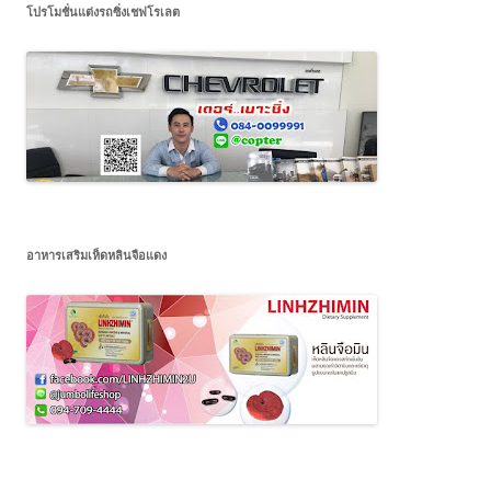
โปรโมชั่นแต่งรถซิ่งเชฟโรเลต
อาหารเสริมเห็ดหลินจือแดง