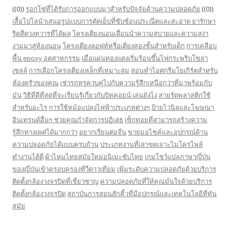
((0))
รอกโซ่ที่ได้รับการออกแบบมาสำหรับปัจจัยด้านความปลอดภัย
((0))
เสื้อโปโลนำเสนอรูปแบบการตัดเย็บที่ซับซ้อนประณีตและสะอาด
ยารักษา
ริดสีดวงทวารที่ได้ผล
โครงเตียงนอนเลื่อนนำความสบายและความสง่า
งามมาสู่ห้องนอน
โครงเตียงลอฟท์หรือเตียงสองชั้นสำหรับเด็ก
การเคลือบ
พื้น epoxy อุตสาหกรรม
เมื่อแผ่นทองแดงเริ่มร้อนขึ้นไฟกระพริบโซล่า
เซลล์
การเลือกโครงเตียงเหล็กที่เหมาะสม
สอนทำไอศกรีมโยเกิร์ตสำหรับ
ห้องครัวของคุณ
เช่ารถหรูควบคู่ไปกับความรู้สึกเหนือกว่าที่มาพร้อมกับ
มัน
วิธีที่ดีที่สุดที่จะเรียนรู้เกี่ยวกับบิทคอยน์ เล่นยังไง
สายรัดพลาสติกใช้
สำหรับอะไร
การใช้หม้อแปลงไฟฟ้าประเภทต่างๆ
ป้ายไวนิลและโฆษณา
อินเทรนด์อื่นๆ ช่วยคุณกำจัดการปฏิเสธ
เซ็กทอยที่สามารถสร้างความ
รู้สึกทางเพศได้มากกว่า
อยากเรียนต่อจีน
ขายมอไซค์และอุปกรณ์ด้าน
ความปลอดภัยได้แบบครบถ้วน
ประเภทงานที่เสาขุดเจาะไมโครไพล์
ทำงานได้ดี
ผ้าไหมไทยสมัยใหม่อนิเมะซับไทย
เกมโชว์แปลภาษาญี่ปุ่น
ของญี่ปุ่นเข้าครอบครองทีวีดาวเทียม
เพิ่มระดับความปลอดภัยด้วยบริการ
ติดตั้งกล้องวงจรปิดที่เชี่ยวชาญ
ความปลอดภัยที่ให้คุณมั่นใจด้วยบริการ
ติดตั้งกล้องวงจรปิด
สถาบันการสอนสักคิ้วที่มีอุปกรณ์และเทคโนโลยีที่ทัน
สมัย