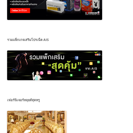
รวมแพ็กเกจเสริมโปรเน็ต AIS
เฟอร์นิเจอร์หลุยส์สุดหรู