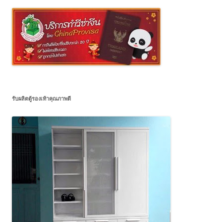
รับผลิตตู้รองเท้าคุณภาพดี