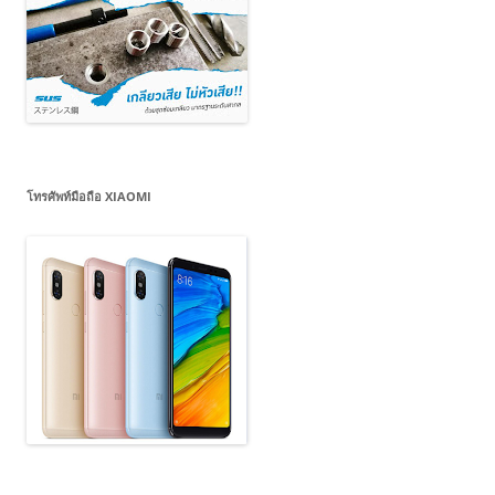
โทรศัพท์มือถือ XIAOMI