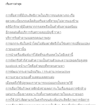
เรื่องราวล่าสุด
การสื่อสารที่มีประสิทธิภาพในบริการขนส่งทางรถ-เรือ
ดูดวงทะเบียนรถเคล็ดลับเสริมดวงที่สายมูไม่ควรมองข้าม
คลินิกรักษาผู้มีบุตรยากกรุงเทพจึงเป็นคำค้นหายอดนิยม
อีกจุดเด่นคือบริการรับตรวจสอบบัญชี ราคา
บริการรับทำลานจอดรถคุณภาพสูง
การยกกระชับใบหน้าโดยไม่ต้องผ่าตัดจึงไม่ใช่แค่การเปลี่ยนแปลง
ภายนอกเท่านั้น
การนำเครื่องพิมพ์บาร์โค้ดที่รองรับเทคโนโลยีเหล่านี้
การจัดกรุ๊ปทัวร์ส่วนตัวความเป็นส่วนตัวและความปลอดภัยสูงสุด
Juvelook หน้าเงาใสคือคำตอบที่ทุกคนตามหา
การพัฒนากระดานอัจฉริยะ / กระดาน interactive
ความสวยงามของคิ้วแสตนเลสตกแต่ง
เมื่อพูดถึงวิธีปลูกผมเราสามารถแบ่งออกเป็นหลายวิธี
การเลือกใช้แก้วพลาสติกยังช่วยลดภาระในเรื่องของการซักล้าง
แผ่นกระเบื้องยางเหมาะกับทั้งงานตกแต่งภายในและภายนอก
การใช้ GPS ติดตามรถในธุรกิจขนส่ง เพิ่มประสิทธิภาพการจัดการ