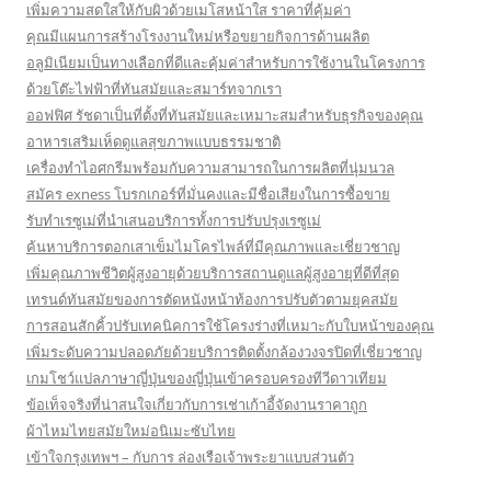
เพิ่มความสดใสให้กับผิวด้วยเมโสหน้าใส ราคาที่คุ้มค่า
คุณมีแผนการสร้างโรงงานใหม่หรือขยายกิจการด้านผลิต
อลูมิเนียมเป็นทางเลือกที่ดีและคุ้มค่าสำหรับการใช้งานในโครงการ
ด้วยโต๊ะไฟฟ้าที่ทันสมัยและสมาร์ทจากเรา
ออฟฟิศ รัชดาเป็นที่ตั้งที่ทันสมัยและเหมาะสมสำหรับธุรกิจของคุณ
อาหารเสริมเห็ดดูแลสุขภาพแบบธรรมชาติ
เครื่องทำไอศกรีมพร้อมกับความสามารถในการผลิตที่นุ่มนวล
สมัคร exness โบรกเกอร์ที่มั่นคงและมีชื่อเสียงในการซื้อขาย
รับทำเรซูเม่ที่นำเสนอบริการทั้งการปรับปรุงเรซูเม่
ค้นหาบริการตอกเสาเข็มไมโครไพล์ที่มีคุณภาพและเชี่ยวชาญ
เพิ่มคุณภาพชีวิตผู้สูงอายุด้วยบริการสถานดูแลผู้สูงอายุที่ดีที่สุด
เทรนด์ทันสมัยของการตัดหนังหน้าท้องการปรับตัวตามยุคสมัย
การสอนสักคิ้วปรับเทคนิคการใช้โครงร่างที่เหมาะกับใบหน้าของคุณ
เพิ่มระดับความปลอดภัยด้วยบริการติดตั้งกล้องวงจรปิดที่เชี่ยวชาญ
เกมโชว์แปลภาษาญี่ปุ่นของญี่ปุ่นเข้าครอบครองทีวีดาวเทียม
ข้อเท็จจริงที่น่าสนใจเกี่ยวกับการเช่าเก้าอี้จัดงานราคาถูก
ผ้าไหมไทยสมัยใหม่อนิเมะซับไทย
เข้าใจกรุงเทพฯ – กับการ ล่องเรือเจ้าพระยาแบบส่วนตัว