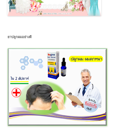
ยาปลูกผมอย่างดี