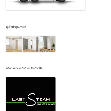
ตู้เสื้อผ้าคุณภาพดี
บริการล้างรถถึงบ้านเชียงใหม่ดีๆ