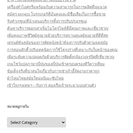
เครื่องทำไอศกรีมพร้อมกับความสามารถในการผลิตที่นุ่มนวล
สมัคร exness โบรกเกอร์ที่มั่นคงและมีชื่อเสียงในการซื้อขาย
รับทำเรซูเม่ที่นำเสนอบริการทั้งการปรับปรุงเรซูเม่
ค้นหาบริการตอกเสาเข็มไมโครไพล์ที่มีคุณภาพและเชี่ยวชาญ
เพิ่มคุณภาพชีวิตผู้สูงอายุด้วยบริการสถานดูแลผู้สูงอายุที่ดีที่สุด
เทรนด์ทันสมัยของการตัดหนังหน้าท้องการปรับตัวตามยุคสมัย
การสอนสักคิ้วปรับเทคนิคการใช้โครงร่างที่เหมาะกับใบหน้าของคุณ
เพิ่มระดับความปลอดภัยด้วยบริการติดตั้งกล้องวงจรปิดที่เชี่ยวชาญ
เกมโชว์แปลภาษาญี่ปุ่นของญี่ปุ่นเข้าครอบครองทีวีดาวเทียม
ข้อเท็จจริงที่น่าสนใจเกี่ยวกับการเช่าเก้าอี้จัดงานราคาถูก
ผ้าไหมไทยสมัยใหม่อนิเมะซับไทย
เข้าใจกรุงเทพฯ – กับการ ล่องเรือเจ้าพระยาแบบส่วนตัว
หมวดหมู่ภายใน
หมวด
หมู่
ภายใน