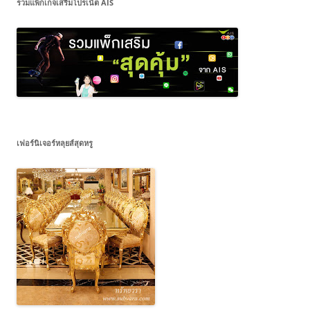
รวมแพ็กเกจเสริมโปรเน็ต AIS
เฟอร์นิเจอร์หลุยส์สุดหรู