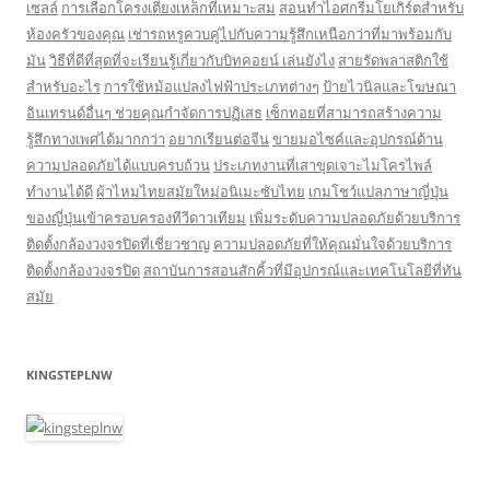
เซลล์
การเลือกโครงเตียงเหล็กที่เหมาะสม
สอนทำไอศกรีมโยเกิร์ตสำหรับ
ห้องครัวของคุณ
เช่ารถหรูควบคู่ไปกับความรู้สึกเหนือกว่าที่มาพร้อมกับ
มัน
วิธีที่ดีที่สุดที่จะเรียนรู้เกี่ยวกับบิทคอยน์ เล่นยังไง
สายรัดพลาสติกใช้
สำหรับอะไร
การใช้หม้อแปลงไฟฟ้าประเภทต่างๆ
ป้ายไวนิลและโฆษณา
อินเทรนด์อื่นๆ ช่วยคุณกำจัดการปฏิเสธ
เซ็กทอยที่สามารถสร้างความ
รู้สึกทางเพศได้มากกว่า
อยากเรียนต่อจีน
ขายมอไซค์และอุปกรณ์ด้าน
ความปลอดภัยได้แบบครบถ้วน
ประเภทงานที่เสาขุดเจาะไมโครไพล์
ทำงานได้ดี
ผ้าไหมไทยสมัยใหม่อนิเมะซับไทย
เกมโชว์แปลภาษาญี่ปุ่น
ของญี่ปุ่นเข้าครอบครองทีวีดาวเทียม
เพิ่มระดับความปลอดภัยด้วยบริการ
ติดตั้งกล้องวงจรปิดที่เชี่ยวชาญ
ความปลอดภัยที่ให้คุณมั่นใจด้วยบริการ
ติดตั้งกล้องวงจรปิด
สถาบันการสอนสักคิ้วที่มีอุปกรณ์และเทคโนโลยีที่ทัน
สมัย
KINGSTEPLNW