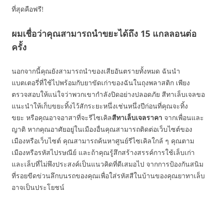
ที่สุดคือฟรี!
ผมเชื่อว่าคุณสามารถนำขยะได้ถึง 15 แกลลอนต่อ
ครั้ง
นอกจากนี้คุณยังสามารถนำของเสียอันตรายทั้งหมด ฉันนำ
แบตเตอรี่ที่ใช้ไปพร้อมกับยาขัดเก่าของฉันในถุงพลาสติก เพียง
ตรวจสอบให้แน่ใจว่าพวกเขากำลังปิดอย่างปลอดภัย สีทาเล็บเจลขอ
แนะนำให้เก็บขยะทิ้งไว้สักระยะหนึ่งเช่นหนึ่งปีก่อนที่คุณจะทิ้ง
ขยะ หรือคุณอาจอาสาที่จะรีไซเคิล
สีทาเล็บเจลราคา
จากเพื่อนและ
ญาติ หากคุณอาศัยอยู่ในเมืองอื่นคุณสามารถติดต่อเว็บไซต์ของ
เมืองหรือเว็บไซต์ คุณสามารถค้นหาศูนย์รีไซเคิลใกล้ ๆ คุณตาม
เมืองหรือรหัสไปรษณีย์ และถ้าคุณรู้สึกสร้างสรรค์การใช้เล็บเก่า
และเล็บที่ไม่พึงประสงค์เป็นแนวคิดที่ดีเสมอไป จากการป้องกันสนิม
ที่รอยขีดข่วนลึกบนรถของคุณเพื่อใส่รหัสสีในบ้านของคุณยาทาเล็บ
อาจเป็นประโยชน์