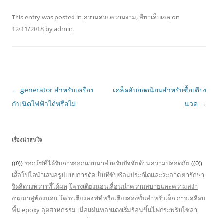
This entry was posted in
ความสวยความงาม
,
สีทาเล็บเจล
on
12/11/2018
by
admin
.
Post
←
generator สำหรับเครื่อง
เคล็ดลับยอดนิยมสำหรับซื้อเตียง
navigation
กำเนิดไฟฟ้าได้หรือไม่
นวด
→
เรื่องน่าสนใจ
((0))
รอกโซ่ที่ได้รับการออกแบบมาสำหรับปัจจัยด้านความปลอดภัย
((0))
เสื้อโปโลนำเสนอรูปแบบการตัดเย็บที่ซับซ้อนประณีตและสะอาด
ยารักษา
ริดสีดวงทวารที่ได้ผล
โครงเตียงนอนเลื่อนนำความสบายและความสง่า
งามมาสู่ห้องนอน
โครงเตียงลอฟท์หรือเตียงสองชั้นสำหรับเด็ก
การเคลือบ
พื้น epoxy อุตสาหกรรม
เมื่อแผ่นทองแดงเริ่มร้อนขึ้นไฟกระพริบโซล่า