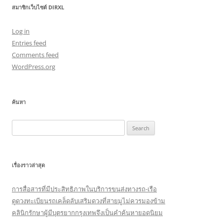
สมาชิกเว็บไซต์ DIRXL
Log in
Entries feed
Comments feed
WordPress.org
ค้นหา
Search
for:
เรื่องราวล่าสุด
การสื่อสารที่มีประสิทธิภาพในบริการขนส่งทางรถ-เรือ
ดูดวงทะเบียนรถเคล็ดลับเสริมดวงที่สายมูไม่ควรมองข้าม
คลินิกรักษาผู้มีบุตรยากกรุงเทพจึงเป็นคำค้นหายอดนิยม