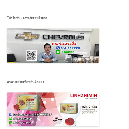
โปรโมชั่นแต่งรถซิ่งเชฟโรเลต
อาหารเสริมเห็ดหลินจือแดง