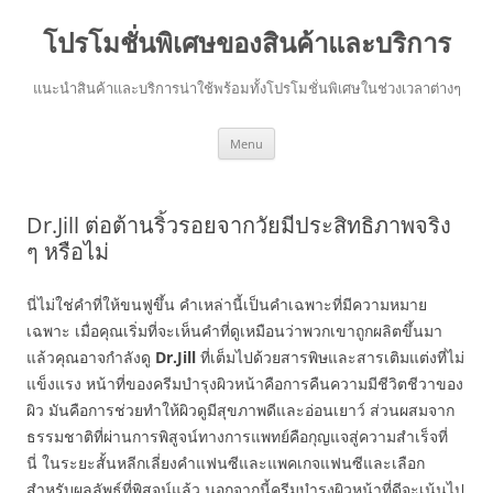
โปรโมชั่นพิเศษของสินค้าและบริการ
แนะนำสินค้าและบริการน่าใช้พร้อมทั้งโปรโมชั่นพิเศษในช่วงเวลาต่างๆ
Skip
Menu
to
content
Dr.Jill ต่อต้านริ้วรอยจากวัยมีประสิทธิภาพจริง
ๆ หรือไม่
นี่ไม่ใช่คำที่ให้ขนฟูขึ้น คำเหล่านี้เป็นคำเฉพาะที่มีความหมาย
เฉพาะ เมื่อคุณเริ่มที่จะเห็นคำที่ดูเหมือนว่าพวกเขาถูกผลิตขึ้นมา
แล้วคุณอาจกำลังดู
Dr.Jill
ที่เต็มไปด้วยสารพิษและสารเติมแต่งที่ไม่
แข็งแรง หน้าที่ของครีมบำรุงผิวหน้าคือการคืนความมีชีวิตชีวาของ
ผิว มันคือการช่วยทำให้ผิวดูมีสุขภาพดีและอ่อนเยาว์ ส่วนผสมจาก
ธรรมชาติที่ผ่านการพิสูจน์ทางการแพทย์คือกุญแจสู่ความสำเร็จที่
นี่ ในระยะสั้นหลีกเลี่ยงคำแฟนซีและแพคเกจแฟนซีและเลือก
สำหรับผลลัพธ์ที่พิสูจน์แล้ว นอกจากนี้ครีมบำรุงผิวหน้าที่ดีจะเน้นไป