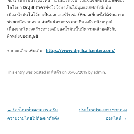
พบได้ในครีมบำรุงผิวหน้า น้ำมันโจโจบาเป็นขี้ผึ้งที่พบในเมล็ดของ
โจโจบา
Dr.Jill ราคา
พืชโจโจ้บาเป็นไม้พุ่มแคลิฟอร์เนียพื้น
เมือง น้ำมันโจโจ้บาเป็นมอยเจอร์ไรเซอร์ที่ยอดเยี่ยมซึ่งได้รับความ
ช่วยเหลือจากความสัมพันธ์ตามธรรมชาติของผิวหนังมนุษย์
เนื่องจากโครงสร้างทางเคมีของน้ำมันนั้นมีความคล้ายคลึงกับ
ผิวหนังของมนุษย์
รายละเอียดเพิ่มเติม :
https://www.drjillcallcenter.com/
This entry was posted in
สินค้า
on
06/06/2019
by
admin
.
Post
←
ร้อยไหมขั้นตอนการเสริม
ประโยชน์ของการขายทอง
navigation
ความงามโดยไม่ต้องผ่าตัดดึง
ออนไลน์
→