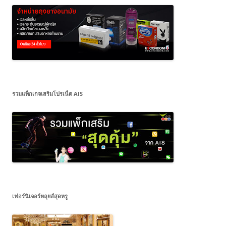
รวมแพ็กเกจเสริมโปรเน็ต AIS
เฟอร์นิเจอร์หลุยส์สุดหรู