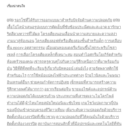
เรื่องน่าสนใจ
((0))
รอกโซ่ที่ได้รับการออกแบบมาสำหรับปัจจัยด้านความปลอดภัย
((0))
เสื้อโปโลนำเสนอรูปแบบการตัดเย็บที่ซับซ้อนประณีตและสะอาด
ยารักษา
ริดสีดวงทวารที่ได้ผล
โครงเตียงนอนเลื่อนนำความสบายและความสง่า
งามมาสู่ห้องนอน
โครงเตียงลอฟท์หรือเตียงสองชั้นสำหรับเด็ก
การเคลือบ
พื้น epoxy อุตสาหกรรม
เมื่อแผ่นทองแดงเริ่มร้อนขึ้นไฟกระพริบโซล่า
เซลล์
การเลือกโครงเตียงเหล็กที่เหมาะสม
สอนทำไอศกรีมโยเกิร์ตสำหรับ
ห้องครัวของคุณ
เช่ารถหรูควบคู่ไปกับความรู้สึกเหนือกว่าที่มาพร้อมกับ
มัน
วิธีที่ดีที่สุดที่จะเรียนรู้เกี่ยวกับบิทคอยน์ เล่นยังไง
สายรัดพลาสติกใช้
สำหรับอะไร
การใช้หม้อแปลงไฟฟ้าประเภทต่างๆ
ป้ายไวนิลและโฆษณา
อินเทรนด์อื่นๆ ช่วยคุณกำจัดการปฏิเสธ
เซ็กทอยที่สามารถสร้างความ
รู้สึกทางเพศได้มากกว่า
อยากเรียนต่อจีน
ขายมอไซค์และอุปกรณ์ด้าน
ความปลอดภัยได้แบบครบถ้วน
ประเภทงานที่เสาขุดเจาะไมโครไพล์
ทำงานได้ดี
ผ้าไหมไทยสมัยใหม่อนิเมะซับไทย
เกมโชว์แปลภาษาญี่ปุ่น
ของญี่ปุ่นเข้าครอบครองทีวีดาวเทียม
เพิ่มระดับความปลอดภัยด้วยบริการ
ติดตั้งกล้องวงจรปิดที่เชี่ยวชาญ
ความปลอดภัยที่ให้คุณมั่นใจด้วยบริการ
ติดตั้งกล้องวงจรปิด
สถาบันการสอนสักคิ้วที่มีอุปกรณ์และเทคโนโลยีที่ทัน