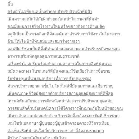
ขึ้น
ครีมฝ้าไม่เพียงแค่เป็นคำตอบสำหรับผิวหน้าที่มีฝ้า
เพิ่มความสดใสให้กับผิวด้วยเมโสหน้าใส ราคาที่คุ้มค่า
คุณมีแผนการสร้างโรงงานใหม่หรือขยายกิจการด้านผลิต
อลูมิเนียมเป็นทางเลือกที่ดีและคุ้มค่าสำหรับการใช้งานในโครงการ
ด้วยโต๊ะไฟฟ้าที่ทันสมัยและสมาร์ทจากเรา
ออฟฟิศ รัชดาเป็นที่ตั้งที่ทันสมัยและเหมาะสมสำหรับธุรกิจของคุณ
อาหารเสริมเห็ดดูแลสุขภาพแบบธรรมชาติ
เครื่องทำไอศกรีมพร้อมกับความสามารถในการผลิตที่นุ่มนวล
สมัคร exness โบรกเกอร์ที่มั่นคงและมีชื่อเสียงในการซื้อขาย
รับทำเรซูเม่ที่นำเสนอบริการทั้งการปรับปรุงเรซูเม่
ค้นหาบริการตอกเสาเข็มไมโครไพล์ที่มีคุณภาพและเชี่ยวชาญ
เพิ่มคุณภาพชีวิตผู้สูงอายุด้วยบริการสถานดูแลผู้สูงอายุที่ดีที่สุด
เทรนด์ทันสมัยของการตัดหนังหน้าท้องการปรับตัวตามยุคสมัย
การสอนสักคิ้วปรับเทคนิคการใช้โครงร่างที่เหมาะกับใบหน้าของคุณ
เพิ่มระดับความปลอดภัยด้วยบริการติดตั้งกล้องวงจรปิดที่เชี่ยวชาญ
เกมโชว์แปลภาษาญี่ปุ่นของญี่ปุ่นเข้าครอบครองทีวีดาวเทียม
ข้อเท็จจริงที่น่าสนใจเกี่ยวกับการเช่าเก้าอี้จัดงานราคาถูก
ผ้าไหมไทยสมัยใหม่อนิเมะซับไทย