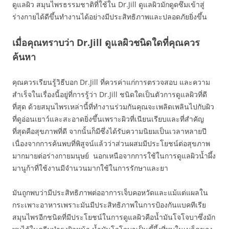
ดูแลผิว สมุนไพรธรรมชาติที่ใช้ใน Dr.Jill ดูแลผิวมักดูดซึมเข้าสู่
ร่างกายได้ดีขึ้นทำงานได้อย่างมีประสิทธิภาพและปลอดภัยยิ่งขึ้น
เมื่อคุณทราบว่า Dr.Jill ดูแลผิวชนิดใดที่คุณควร
ค้นหา
คุณควรเรียนรู้วิธีบอก Dr.Jill ที่ควรค่าแก่การตรวจสอบ และความ
สำเร็จในเรื่องนี้อยู่ที่การรู้ว่า Dr.Jill ชนิดใดเป็นตัวการดูแลผิวที่ดี
ที่สุด ด้วยสมุนไพรเหล่านี้ที่ทำงานร่วมกันคุณจะเพลิดเพลินไปกับผิว
ที่ดูอ่อนเยาว์และสะอาดยิ่งขึ้นเพราะผิวที่เนียนเรียบและที่สำคัญ
ที่สุดคือสุขภาพที่ดี จากนั้นก็มีซึ่งได้รับความนิยมเป็นเวลาหลายปี
เนื่องจากการค้นพบที่พิสูจน์แล้วว่าส่วนผสมมีประโยชน์ต่อสุขภาพ
มากมายต่อร่างกายมนุษย์ นอกเหนือจากการใช้ในการดูแลผิวน้ำผึ้ง
มานูก้าที่ใช้งานมีจำนวนมากใช้ในการรักษาและยา
มันถูกพบว่ามีประสิทธิภาพต่ออาการเจ็บคอหวัดและแม้แต่แผลใน
กระเพาะอาหารเพราะมันมีประสิทธิภาพในการป้องกันแบคทีเรีย
สมุนไพรอีกชนิดที่มีประโยชน์ในการดูแลผิวคือน้ำมันโจโจบาซึ่งมัก