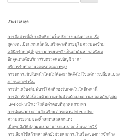
for:
เรื่องราวล่าสุด
การสื่อสารที่มีประสิทธิภาพในบริการขนส่งทางรถ-เรือ
ดูดวงทะเบียนรถเคล็ดลับเสริมดวงที่สายมูไม่ควรมองข้าม
คลินิกรักษาผู้มีบุตรยากกรุงเทพจึงเป็นคำค้นหายอดนิยม
อีกจุดเด่นคือบริการรับตรวจสอบบัญชี ราคา
บริการรับทำลานจอดรถคุณภาพสูง
การยกกระชับใบหน้าโดยไม่ต้องผ่าตัดจึงไม่ใช่แค่การเปลี่ยนแปลง
ภายนอกเท่านั้น
การนำเครื่องพิมพ์บาร์โค้ดที่รองรับเทคโนโลยีเหล่านี้
การจัดกรุ๊ปทัวร์ส่วนตัวความเป็นส่วนตัวและความปลอดภัยสูงสุด
Juvelook หน้าเงาใสคือคำตอบที่ทุกคนตามหา
การพัฒนากระดานอัจฉริยะ / กระดาน interactive
ความสวยงามของคิ้วแสตนเลสตกแต่ง
เมื่อพูดถึงวิธีปลูกผมเราสามารถแบ่งออกเป็นหลายวิธี
การเลือกใช้แก้วพลาสติกยังช่วยลดภาระในเรื่องของการซักล้าง