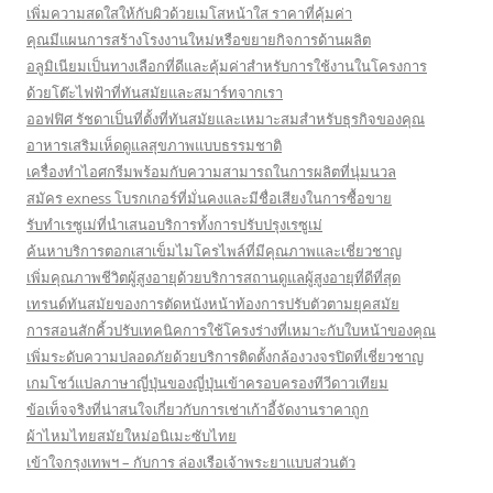
เพิ่มความสดใสให้กับผิวด้วยเมโสหน้าใส ราคาที่คุ้มค่า
คุณมีแผนการสร้างโรงงานใหม่หรือขยายกิจการด้านผลิต
อลูมิเนียมเป็นทางเลือกที่ดีและคุ้มค่าสำหรับการใช้งานในโครงการ
ด้วยโต๊ะไฟฟ้าที่ทันสมัยและสมาร์ทจากเรา
ออฟฟิศ รัชดาเป็นที่ตั้งที่ทันสมัยและเหมาะสมสำหรับธุรกิจของคุณ
อาหารเสริมเห็ดดูแลสุขภาพแบบธรรมชาติ
เครื่องทำไอศกรีมพร้อมกับความสามารถในการผลิตที่นุ่มนวล
สมัคร exness โบรกเกอร์ที่มั่นคงและมีชื่อเสียงในการซื้อขาย
รับทำเรซูเม่ที่นำเสนอบริการทั้งการปรับปรุงเรซูเม่
ค้นหาบริการตอกเสาเข็มไมโครไพล์ที่มีคุณภาพและเชี่ยวชาญ
เพิ่มคุณภาพชีวิตผู้สูงอายุด้วยบริการสถานดูแลผู้สูงอายุที่ดีที่สุด
เทรนด์ทันสมัยของการตัดหนังหน้าท้องการปรับตัวตามยุคสมัย
การสอนสักคิ้วปรับเทคนิคการใช้โครงร่างที่เหมาะกับใบหน้าของคุณ
เพิ่มระดับความปลอดภัยด้วยบริการติดตั้งกล้องวงจรปิดที่เชี่ยวชาญ
เกมโชว์แปลภาษาญี่ปุ่นของญี่ปุ่นเข้าครอบครองทีวีดาวเทียม
ข้อเท็จจริงที่น่าสนใจเกี่ยวกับการเช่าเก้าอี้จัดงานราคาถูก
ผ้าไหมไทยสมัยใหม่อนิเมะซับไทย
เข้าใจกรุงเทพฯ – กับการ ล่องเรือเจ้าพระยาแบบส่วนตัว