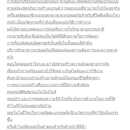
การเลือกบริษัทออกแบบตกแต่งภายในสีและวัสดุเพื่อบ้านที่สมบูรณ์แบบ
สายคล้องบัตรกับการสร้างแบรนด์ การออกแบบที่สามารถโปรโมทธุรกิจ
เครื่องผลิตออกซิเจนแบบพกพาสะดวกปลอดภัยสำหรับชีวิตที่เคลื่อนไหว
ASRS เป็นนวัตกรรมที่กำลังเปลี่ยนแปลงวิธีการทำงาน
ผลไม้ต่างประเทศและการส่งเสริมการเก็บรักษาตามธรรมชาติ
กระดาษซับลิเมชั่นยังคงเป็นวัสดุที่มีศักยภาพในการพัฒนา
การเรียนพิเศษคณิตศาสตร์เป็นหนึ่งในขั้นตอนที่สำคัญ
บริการรักษาความปลอดภัยเพื่อตอบสนองความต้องการและความคาด
หวัง
คอนโดปล่อยเช่าในระยะยาวยังช่วยสร้างความมั่นคงทางการเงิน
เลือกแก้วกาแฟร้อนอย่างไรให้เหมาะกับสไตล์และการใช้งาน
ค้นหาบ้านแกลงร่วมสร้างภาพลักษณ์ใหม่ของชีวิตที่หรูหรา
การคุมงานก่อสร้างคือกระบวนการที่มีความซับซ้อน
คุณสมบัติพิเศษของไมโครไพล์
สอบEPS และการทดสอบความรู้ทั่วไปเกี่ยวกับการทำงานในเกาหลีใต้
ทำไมถึงไม่ลองดูฮวงจุ้ยบ้าน
เทคโนโลยีใหม่ในการผลิตตะแกรงเหล็กฉีกนวัตกรรมที่ทำให้แข็งแกร่ง
ขึ้น
ครีมฝ้าไม่เพียงแค่เป็นคำตอบสำหรับผิวหน้าที่มีฝ้า