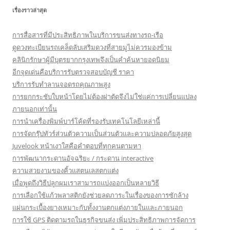
เรื่องราวล่าสุด
การสื่อสารที่มีประสิทธิภาพในบริการขนส่งทางรถ-เรือ
ดูดวงทะเบียนรถเคล็ดลับเสริมดวงที่สายมูไม่ควรมองข้าม
คลินิกรักษาผู้มีบุตรยากกรุงเทพจึงเป็นคำค้นหายอดนิยม
อีกจุดเด่นคือบริการรับตรวจสอบบัญชี ราคา
บริการรับทำลานจอดรถคุณภาพสูง
การยกกระชับใบหน้าโดยไม่ต้องผ่าตัดจึงไม่ใช่แค่การเปลี่ยนแปลง
ภายนอกเท่านั้น
การนำเครื่องพิมพ์บาร์โค้ดที่รองรับเทคโนโลยีเหล่านี้
การจัดกรุ๊ปทัวร์ส่วนตัวความเป็นส่วนตัวและความปลอดภัยสูงสุด
Juvelook หน้าเงาใสคือคำตอบที่ทุกคนตามหา
การพัฒนากระดานอัจฉริยะ / กระดาน interactive
ความสวยงามของคิ้วแสตนเลสตกแต่ง
เมื่อพูดถึงวิธีปลูกผมเราสามารถแบ่งออกเป็นหลายวิธี
การเลือกใช้แก้วพลาสติกยังช่วยลดภาระในเรื่องของการซักล้าง
แผ่นกระเบื้องยางเหมาะกับทั้งงานตกแต่งภายในและภายนอก
การใช้ GPS ติดตามรถในธุรกิจขนส่ง เพิ่มประสิทธิภาพการจัดการ