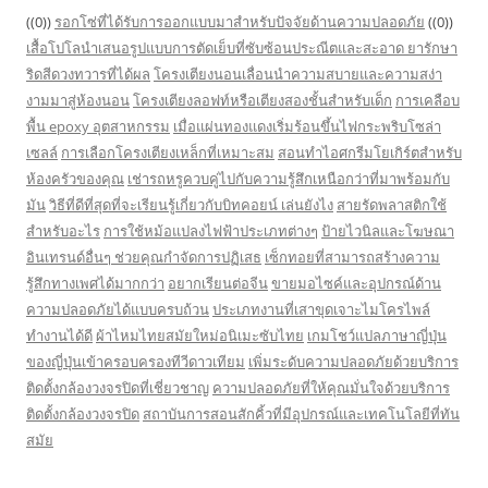
((0))
รอกโซ่ที่ได้รับการออกแบบมาสำหรับปัจจัยด้านความปลอดภัย
((0))
เสื้อโปโลนำเสนอรูปแบบการตัดเย็บที่ซับซ้อนประณีตและสะอาด
ยารักษา
ริดสีดวงทวารที่ได้ผล
โครงเตียงนอนเลื่อนนำความสบายและความสง่า
งามมาสู่ห้องนอน
โครงเตียงลอฟท์หรือเตียงสองชั้นสำหรับเด็ก
การเคลือบ
พื้น epoxy อุตสาหกรรม
เมื่อแผ่นทองแดงเริ่มร้อนขึ้นไฟกระพริบโซล่า
เซลล์
การเลือกโครงเตียงเหล็กที่เหมาะสม
สอนทำไอศกรีมโยเกิร์ตสำหรับ
ห้องครัวของคุณ
เช่ารถหรูควบคู่ไปกับความรู้สึกเหนือกว่าที่มาพร้อมกับ
มัน
วิธีที่ดีที่สุดที่จะเรียนรู้เกี่ยวกับบิทคอยน์ เล่นยังไง
สายรัดพลาสติกใช้
สำหรับอะไร
การใช้หม้อแปลงไฟฟ้าประเภทต่างๆ
ป้ายไวนิลและโฆษณา
อินเทรนด์อื่นๆ ช่วยคุณกำจัดการปฏิเสธ
เซ็กทอยที่สามารถสร้างความ
รู้สึกทางเพศได้มากกว่า
อยากเรียนต่อจีน
ขายมอไซค์และอุปกรณ์ด้าน
ความปลอดภัยได้แบบครบถ้วน
ประเภทงานที่เสาขุดเจาะไมโครไพล์
ทำงานได้ดี
ผ้าไหมไทยสมัยใหม่อนิเมะซับไทย
เกมโชว์แปลภาษาญี่ปุ่น
ของญี่ปุ่นเข้าครอบครองทีวีดาวเทียม
เพิ่มระดับความปลอดภัยด้วยบริการ
ติดตั้งกล้องวงจรปิดที่เชี่ยวชาญ
ความปลอดภัยที่ให้คุณมั่นใจด้วยบริการ
ติดตั้งกล้องวงจรปิด
สถาบันการสอนสักคิ้วที่มีอุปกรณ์และเทคโนโลยีที่ทัน
สมัย