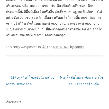
เตียงประเภทใดเป็นเวลานาน เช่นเดียวกับเตียงเก็บของ เตียง
ประเภทนี้ยังมีพื้นที่เพิ่มเติมหรือลิ้นชักเก็บของบนฐานเพื่อเก็บของได้
อย่างชัดเจน เช่น รองเท้า เสื้อผ้า หรืออะไรก็ตามที่พวกเขาต้องการ
จะวางไว้ที่นั่น ดังนั้นห้องของพวกเขาอาจกว้างขวาง พวกเขาอาจ
เชิญคนจำนวนมากเข้ามา
เตียง
หากคุณมีลูกชายสองคน คุณอาจได้
เตียงนอนสองชั้นที่เข้ากับบุคลิกของลูกคุณ
This entry was posted in
เตียง
on
03/14/2022
by
admin
.
Post
←
วิธีดึงดูดผู้บริโภคเชิงนิเวศด้วย
6 เคล็ดลับในการจัดการค่าใช้
navigation
การส่งเสริมฉลาก
จ่ายของธุรกิจค้าปลีก
→
เรื่องน่าสนใจ