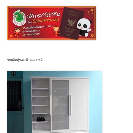
รับผลิตตู้รองเท้าคุณภาพดี