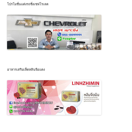
โปรโมชั่นแต่งรถซิ่งเชฟโรเลต
อาหารเสริมเห็ดหลินจือแดง