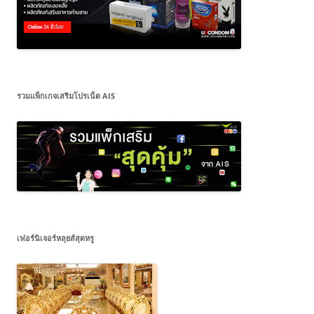
รวมแพ็กเกจเสริมโปรเน็ต AIS
เฟอร์นิเจอร์หลุยส์สุดหรู