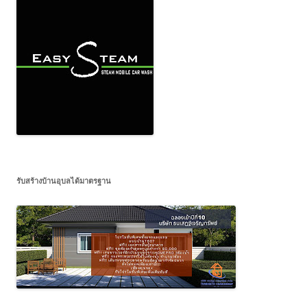
รับสร้างบ้านอุบลได้มาตรฐาน