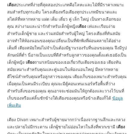
เตียง
ประเภทที่ง่ายที่สุดสองประเภทคือโลหะและไม้ที่มีราคาเหมาะ
สมสำหรับทุกระดับ โครงเตียงหรือเตียงทุกประเภทมีขนาดและ
สไตล์ที่หลากหลาย แฝด เต็ม เดี่ยว คู่ เล็ก ใหญ่ เป็นทางเลือกของ
คุณ สง่างามและน่ารักสำหรับเด็กผู้หญิง
เตียง
เท่และเรียบง่าย
สำหรับเด็กผู้ชาย และร่วมสมัยสำหรับผู้ใหญ่ โครงเตียงที่ทันสมัย
อาจทำให้ห้องนอนของคุณเปลี่ยนเป็นที่พักพิงที่ผ่อนคลายได้อย่าง
เต็มที่ เตียงสมัยใหม่ไม่จำเป็นต้องมีฐานรองรับที่นอนของคุณ จึงมีรูป
ลักษณ์ที่ต่ำ นี่อาจเป็นแบบที่ดีสำหรับลูกสาวของคุณตั้งแต่เธอยังเป็น
เด็กผู้หญิง
เตียง
ถามรสนิยมของเธอเกี่ยวกับเตียงของเธอ เตียงทัน
สมัยเหมาะสำหรับคุณและคู่นอนในห้องนอนใหญ่ มีหลากหลาย
ดีไซน์สำหรับคุณหรือลูกสาวของคุณ เตียงเก็บของเหมาะสำหรับคุณ
เมื่อคุณเป็นคนมีระเบียบ คุณจะมีตู้คอนเทนเนอร์หรือพื้นที่ว่าง
สำหรับสิ่งของของคุณ คุณอาจจะซ่อมมันให้ถูกต้องและวางไว้บนที่
เก็บของหรือแค่ลิ้นชักข้างใต้เตียงของคุณหรือข้างเตียงก็ได้
ข้อมูล
เพิ่มเติม
เตียง Divan เหมาะสำหรับผู้ชายมากกว่าเนื่องจากฐานลึกและกลวง
และปลายไม่มีกระดาน เด็กผู้ชายไม่อ่อนไหวในสิ่งที่พวกเขามี
เตียง
มักจะเป็นการตัดสินใจของแม่ของพวกเขาว่าพวกเขาจะเป็นเจ้าของ