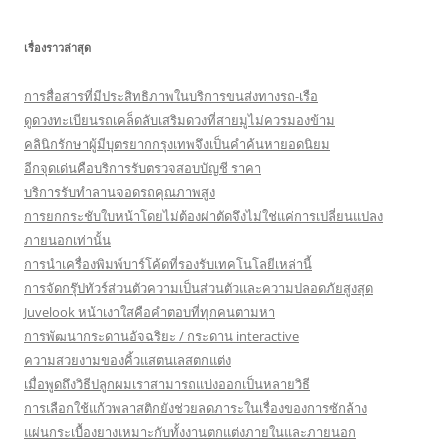
เรื่องราวล่าสุด
การสื่อสารที่มีประสิทธิภาพในบริการขนส่งทางรถ-เรือ
ดูดวงทะเบียนรถเคล็ดลับเสริมดวงที่สายมูไม่ควรมองข้าม
คลินิกรักษาผู้มีบุตรยากกรุงเทพจึงเป็นคำค้นหายอดนิยม
อีกจุดเด่นคือบริการรับตรวจสอบบัญชี ราคา
บริการรับทำลานจอดรถคุณภาพสูง
การยกกระชับใบหน้าโดยไม่ต้องผ่าตัดจึงไม่ใช่แค่การเปลี่ยนแปลง
ภายนอกเท่านั้น
การนำเครื่องพิมพ์บาร์โค้ดที่รองรับเทคโนโลยีเหล่านี้
การจัดกรุ๊ปทัวร์ส่วนตัวความเป็นส่วนตัวและความปลอดภัยสูงสุด
Juvelook หน้าเงาใสคือคำตอบที่ทุกคนตามหา
การพัฒนากระดานอัจฉริยะ / กระดาน interactive
ความสวยงามของคิ้วแสตนเลสตกแต่ง
เมื่อพูดถึงวิธีปลูกผมเราสามารถแบ่งออกเป็นหลายวิธี
การเลือกใช้แก้วพลาสติกยังช่วยลดภาระในเรื่องของการซักล้าง
แผ่นกระเบื้องยางเหมาะกับทั้งงานตกแต่งภายในและภายนอก