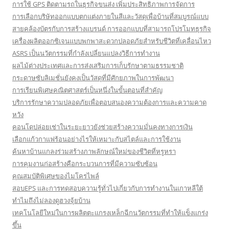
การใช้ GPS ติดตามรถในธุรกิจขนส่ง เพิ่มประสิทธิภาพการจัดการ
การเลือกบริษัทออกแบบตกแต่งภายในสีและวัสดุเพื่อบ้านที่สมบูรณ์แบบ
สายคล้องบัตรกับการสร้างแบรนด์ การออกแบบที่สามารถโปรโมทธุรกิจ
เครื่องผลิตออกซิเจนแบบพกพาสะดวกปลอดภัยสำหรับชีวิตที่เคลื่อนไหว
ASRS เป็นนวัตกรรมที่กำลังเปลี่ยนแปลงวิธีการทำงาน
ผลไม้ต่างประเทศและการส่งเสริมการเก็บรักษาตามธรรมชาติ
กระดาษซับลิเมชั่นยังคงเป็นวัสดุที่มีศักยภาพในการพัฒนา
การเรียนพิเศษคณิตศาสตร์เป็นหนึ่งในขั้นตอนที่สำคัญ
บริการรักษาความปลอดภัยเพื่อตอบสนองความต้องการและความคาด
หวัง
คอนโดปล่อยเช่าในระยะยาวยังช่วยสร้างความมั่นคงทางการเงิน
เลือกแก้วกาแฟร้อนอย่างไรให้เหมาะกับสไตล์และการใช้งาน
ค้นหาบ้านแกลงร่วมสร้างภาพลักษณ์ใหม่ของชีวิตที่หรูหรา
การคุมงานก่อสร้างคือกระบวนการที่มีความซับซ้อน
คุณสมบัติพิเศษของไมโครไพล์
สอบEPS และการทดสอบความรู้ทั่วไปเกี่ยวกับการทำงานในเกาหลีใต้
ทำไมถึงไม่ลองดูฮวงจุ้ยบ้าน
เทคโนโลยีใหม่ในการผลิตตะแกรงเหล็กฉีกนวัตกรรมที่ทำให้แข็งแกร่ง
ขึ้น