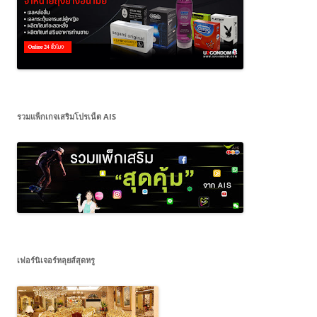
รวมแพ็กเกจเสริมโปรเน็ต AIS
เฟอร์นิเจอร์หลุยส์สุดหรู