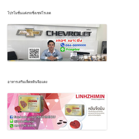
โปรโมชั่นแต่งรถซิ่งเชฟโรเลต
อาหารเสริมเห็ดหลินจือแดง