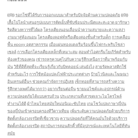
((0))
รอกโซ่ที่ได้รับการออกแบบมาสำหรับปัจจัยด้านความปลอดภัย
((0))
เสื้อโปโลนำเสนอรูปแบบการตัดเย็บที่ซับซ้อนประณีตและสะอาด
ยารักษา
ริดสีดวงทวารที่ได้ผล
โครงเตียงนอนเลื่อนนำความสบายและความสง่า
งามมาสู่ห้องนอน
โครงเตียงลอฟท์หรือเตียงสองชั้นสำหรับเด็ก
การเคลือบ
พื้น epoxy อุตสาหกรรม
เมื่อแผ่นทองแดงเริ่มร้อนขึ้นไฟกระพริบโซล่า
เซลล์
การเลือกโครงเตียงเหล็กที่เหมาะสม
สอนทำไอศกรีมโยเกิร์ตสำหรับ
ห้องครัวของคุณ
เช่ารถหรูควบคู่ไปกับความรู้สึกเหนือกว่าที่มาพร้อมกับ
มัน
วิธีที่ดีที่สุดที่จะเรียนรู้เกี่ยวกับบิทคอยน์ เล่นยังไง
สายรัดพลาสติกใช้
สำหรับอะไร
การใช้หม้อแปลงไฟฟ้าประเภทต่างๆ
ป้ายไวนิลและโฆษณา
อินเทรนด์อื่นๆ ช่วยคุณกำจัดการปฏิเสธ
เซ็กทอยที่สามารถสร้างความ
รู้สึกทางเพศได้มากกว่า
อยากเรียนต่อจีน
ขายมอไซค์และอุปกรณ์ด้าน
ความปลอดภัยได้แบบครบถ้วน
ประเภทงานที่เสาขุดเจาะไมโครไพล์
ทำงานได้ดี
ผ้าไหมไทยสมัยใหม่อนิเมะซับไทย
เกมโชว์แปลภาษาญี่ปุ่น
ของญี่ปุ่นเข้าครอบครองทีวีดาวเทียม
เพิ่มระดับความปลอดภัยด้วยบริการ
ติดตั้งกล้องวงจรปิดที่เชี่ยวชาญ
ความปลอดภัยที่ให้คุณมั่นใจด้วยบริการ
ติดตั้งกล้องวงจรปิด
สถาบันการสอนสักคิ้วที่มีอุปกรณ์และเทคโนโลยีที่ทัน
สมัย