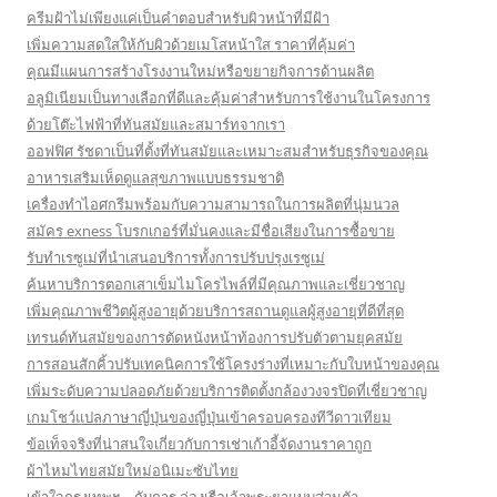
ครีมฝ้าไม่เพียงแค่เป็นคำตอบสำหรับผิวหน้าที่มีฝ้า
เพิ่มความสดใสให้กับผิวด้วยเมโสหน้าใส ราคาที่คุ้มค่า
คุณมีแผนการสร้างโรงงานใหม่หรือขยายกิจการด้านผลิต
อลูมิเนียมเป็นทางเลือกที่ดีและคุ้มค่าสำหรับการใช้งานในโครงการ
ด้วยโต๊ะไฟฟ้าที่ทันสมัยและสมาร์ทจากเรา
ออฟฟิศ รัชดาเป็นที่ตั้งที่ทันสมัยและเหมาะสมสำหรับธุรกิจของคุณ
อาหารเสริมเห็ดดูแลสุขภาพแบบธรรมชาติ
เครื่องทำไอศกรีมพร้อมกับความสามารถในการผลิตที่นุ่มนวล
สมัคร exness โบรกเกอร์ที่มั่นคงและมีชื่อเสียงในการซื้อขาย
รับทำเรซูเม่ที่นำเสนอบริการทั้งการปรับปรุงเรซูเม่
ค้นหาบริการตอกเสาเข็มไมโครไพล์ที่มีคุณภาพและเชี่ยวชาญ
เพิ่มคุณภาพชีวิตผู้สูงอายุด้วยบริการสถานดูแลผู้สูงอายุที่ดีที่สุด
เทรนด์ทันสมัยของการตัดหนังหน้าท้องการปรับตัวตามยุคสมัย
การสอนสักคิ้วปรับเทคนิคการใช้โครงร่างที่เหมาะกับใบหน้าของคุณ
เพิ่มระดับความปลอดภัยด้วยบริการติดตั้งกล้องวงจรปิดที่เชี่ยวชาญ
เกมโชว์แปลภาษาญี่ปุ่นของญี่ปุ่นเข้าครอบครองทีวีดาวเทียม
ข้อเท็จจริงที่น่าสนใจเกี่ยวกับการเช่าเก้าอี้จัดงานราคาถูก
ผ้าไหมไทยสมัยใหม่อนิเมะซับไทย