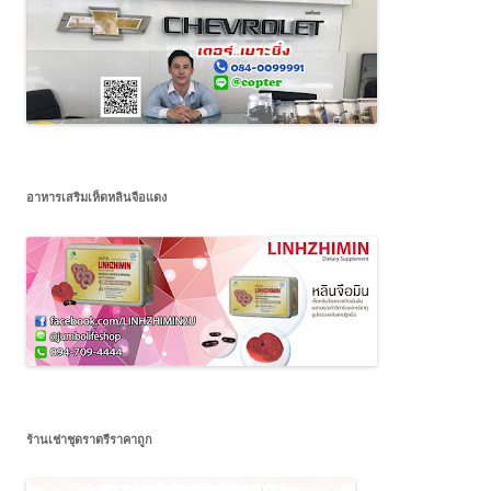
อาหารเสริมเห็ดหลินจือแดง
ร้านเช่าชุดราตรีราคาถูก