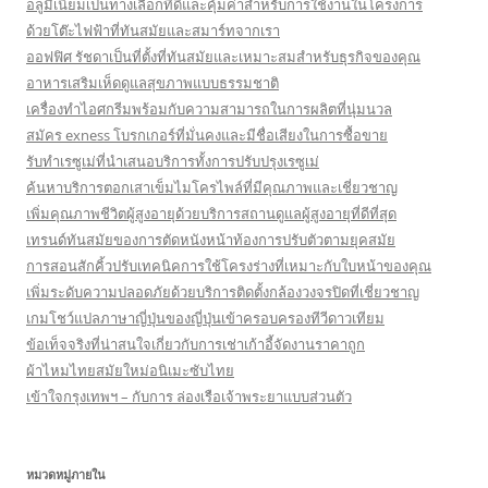
อลูมิเนียมเป็นทางเลือกที่ดีและคุ้มค่าสำหรับการใช้งานในโครงการ
ด้วยโต๊ะไฟฟ้าที่ทันสมัยและสมาร์ทจากเรา
ออฟฟิศ รัชดาเป็นที่ตั้งที่ทันสมัยและเหมาะสมสำหรับธุรกิจของคุณ
อาหารเสริมเห็ดดูแลสุขภาพแบบธรรมชาติ
เครื่องทำไอศกรีมพร้อมกับความสามารถในการผลิตที่นุ่มนวล
สมัคร exness โบรกเกอร์ที่มั่นคงและมีชื่อเสียงในการซื้อขาย
รับทำเรซูเม่ที่นำเสนอบริการทั้งการปรับปรุงเรซูเม่
ค้นหาบริการตอกเสาเข็มไมโครไพล์ที่มีคุณภาพและเชี่ยวชาญ
เพิ่มคุณภาพชีวิตผู้สูงอายุด้วยบริการสถานดูแลผู้สูงอายุที่ดีที่สุด
เทรนด์ทันสมัยของการตัดหนังหน้าท้องการปรับตัวตามยุคสมัย
การสอนสักคิ้วปรับเทคนิคการใช้โครงร่างที่เหมาะกับใบหน้าของคุณ
เพิ่มระดับความปลอดภัยด้วยบริการติดตั้งกล้องวงจรปิดที่เชี่ยวชาญ
เกมโชว์แปลภาษาญี่ปุ่นของญี่ปุ่นเข้าครอบครองทีวีดาวเทียม
ข้อเท็จจริงที่น่าสนใจเกี่ยวกับการเช่าเก้าอี้จัดงานราคาถูก
ผ้าไหมไทยสมัยใหม่อนิเมะซับไทย
เข้าใจกรุงเทพฯ – กับการ ล่องเรือเจ้าพระยาแบบส่วนตัว
หมวดหมู่ภายใน