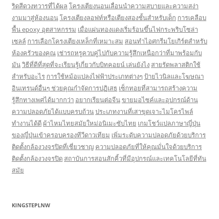
ริดสีดวงทวารที่ได้ผล
โครงเตียงนอนเลื่อนนำความสบายและความสง่า
งามมาสู่ห้องนอน
โครงเตียงลอฟท์หรือเตียงสองชั้นสำหรับเด็ก
การเคลือบ
พื้น epoxy อุตสาหกรรม
เมื่อแผ่นทองแดงเริ่มร้อนขึ้นไฟกระพริบโซล่า
เซลล์
การเลือกโครงเตียงเหล็กที่เหมาะสม
สอนทำไอศกรีมโยเกิร์ตสำหรับ
ห้องครัวของคุณ
เช่ารถหรูควบคู่ไปกับความรู้สึกเหนือกว่าที่มาพร้อมกับ
มัน
วิธีที่ดีที่สุดที่จะเรียนรู้เกี่ยวกับบิทคอยน์ เล่นยังไง
สายรัดพลาสติกใช้
สำหรับอะไร
การใช้หม้อแปลงไฟฟ้าประเภทต่างๆ
ป้ายไวนิลและโฆษณา
อินเทรนด์อื่นๆ ช่วยคุณกำจัดการปฏิเสธ
เซ็กทอยที่สามารถสร้างความ
รู้สึกทางเพศได้มากกว่า
อยากเรียนต่อจีน
ขายมอไซค์และอุปกรณ์ด้าน
ความปลอดภัยได้แบบครบถ้วน
ประเภทงานที่เสาขุดเจาะไมโครไพล์
ทำงานได้ดี
ผ้าไหมไทยสมัยใหม่อนิเมะซับไทย
เกมโชว์แปลภาษาญี่ปุ่น
ของญี่ปุ่นเข้าครอบครองทีวีดาวเทียม
เพิ่มระดับความปลอดภัยด้วยบริการ
ติดตั้งกล้องวงจรปิดที่เชี่ยวชาญ
ความปลอดภัยที่ให้คุณมั่นใจด้วยบริการ
ติดตั้งกล้องวงจรปิด
สถาบันการสอนสักคิ้วที่มีอุปกรณ์และเทคโนโลยีที่ทัน
สมัย
KINGSTEPLNW