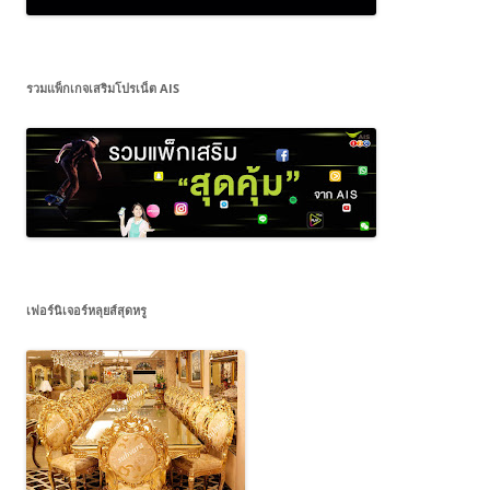
รวมแพ็กเกจเสริมโปรเน็ต AIS
เฟอร์นิเจอร์หลุยส์สุดหรู