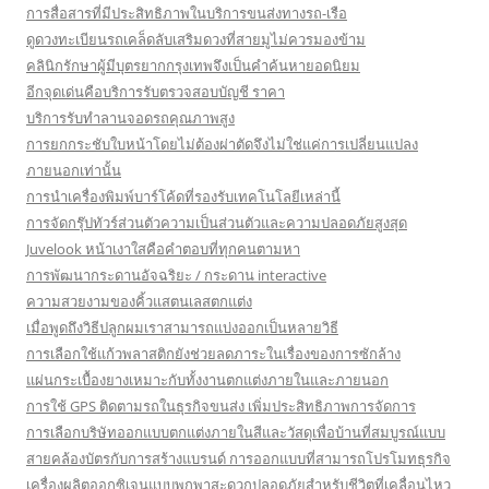
การสื่อสารที่มีประสิทธิภาพในบริการขนส่งทางรถ-เรือ
ดูดวงทะเบียนรถเคล็ดลับเสริมดวงที่สายมูไม่ควรมองข้าม
คลินิกรักษาผู้มีบุตรยากกรุงเทพจึงเป็นคำค้นหายอดนิยม
อีกจุดเด่นคือบริการรับตรวจสอบบัญชี ราคา
บริการรับทำลานจอดรถคุณภาพสูง
การยกกระชับใบหน้าโดยไม่ต้องผ่าตัดจึงไม่ใช่แค่การเปลี่ยนแปลง
ภายนอกเท่านั้น
การนำเครื่องพิมพ์บาร์โค้ดที่รองรับเทคโนโลยีเหล่านี้
การจัดกรุ๊ปทัวร์ส่วนตัวความเป็นส่วนตัวและความปลอดภัยสูงสุด
Juvelook หน้าเงาใสคือคำตอบที่ทุกคนตามหา
การพัฒนากระดานอัจฉริยะ / กระดาน interactive
ความสวยงามของคิ้วแสตนเลสตกแต่ง
เมื่อพูดถึงวิธีปลูกผมเราสามารถแบ่งออกเป็นหลายวิธี
การเลือกใช้แก้วพลาสติกยังช่วยลดภาระในเรื่องของการซักล้าง
แผ่นกระเบื้องยางเหมาะกับทั้งงานตกแต่งภายในและภายนอก
การใช้ GPS ติดตามรถในธุรกิจขนส่ง เพิ่มประสิทธิภาพการจัดการ
การเลือกบริษัทออกแบบตกแต่งภายในสีและวัสดุเพื่อบ้านที่สมบูรณ์แบบ
สายคล้องบัตรกับการสร้างแบรนด์ การออกแบบที่สามารถโปรโมทธุรกิจ
เครื่องผลิตออกซิเจนแบบพกพาสะดวกปลอดภัยสำหรับชีวิตที่เคลื่อนไหว