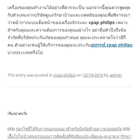
เครื่องของคุณทำงานได้อย่างที่ควรจะเป็น นอกจากนี้คุณควรพูดคุย
กับตัวแทนจากบริษัทดูแลรักษาบ้านและแพทย์ของคุณเพื่อพิจารณา
ว่าหน้ากากแบบเต็มหน้าของเครื่องจักรและ
cpap philips
เหมาะ
สำหรับคุณและความต้องการของคุณอย่างไร อย่าลืมคำนึงถึงข้อ
จำกัดที่บริษัทประกันภัยของคุณกำหนด คุณจะประหลาดใจว่ามีกี่
คน ตัวอย่างเช่นผู้ให้บริการของคุณจะประกัน
อุปกรณ์ cpap philips
บางประเภทหรือไม่
This entry was posted in
cpap philips
on
10/19/2019
by
admin
.
เรื่องน่าสนใจ
((0))
รอกโซ่ที่ได้รับการออกแบบมาสำหรับปัจจัยด้านความปลอดภัย
((0))
เสื้อโปโลนำเสนอรูปแบบการตัดเย็บที่ซับซ้อนประณีตและสะอาด
ยารักษา