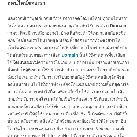
ออนไลน์ของเรา
หลังจากที่เราพุดเกี่ยวกับเรื่องของการจดโดมเนให้กับทุกคนได้ทราบ
กันไปแล้ว ต่อมาเราจะพาทุกคนมาดูเกี่ยวกับวิธีการเลือก
Domain
ว่าควรที่จะมีการเลือกอย่างไรบ้างเพื่อที่จะทำให้เหมาะสมกับ
ธุรกิจ
ออนไลน์
ของเราได้มากที่สุด พร้อมทั้งยังสามารถที่จะช่วยทำให้
เว็บไซต์ชองเราสร้างแบรนด์ให้กับผู้ที่เข้ามาใช้บริการได้ง่ายยิ่งขึ้น
โดยในส่วนแรกของการเลือก
Domain
นั้นผู้ใช้งานควรที่จะเลือก
ใช้
โดเมนเนม
ที่มีความยาวไม่เกิน 2-3 คำเท่านั้น เพราะหากเกินกว่า
นี้จะทำให้ผู้ที่เข้ามาใช้บริการจำ doamin ของเราได้ยากยิ่งขึ้น รวม
ถึงยังไม่เหมาะสำหรับการนำไปบอกต่อกับผู้ใช้งานคนอื่นๆอีกด้วย
ดังนั้นหากเป็นไปได้ก็ควรที่จะ
เลือกโดเมนเนม
ที่มีความสั้นที่สุด หรือ
หากว่าไม่สามารถทำได้ก็อาจที่จะเลี่ยงไปใช้ตัวอักษรย่อมาเป็นตัว
ช่วยสำหรับการ
จดโดเมน
ให้กับเว็บไซต์ของเรา ซึ่งที่แนะนำสำหรับ
นามสกุลโดเมนที่ควรใช้ก็คือ .com, .net, .org, .in.th, .co.th ซึ่งก็
จะยิ่งช่วยทำให้ผู้ใช้งานสามารถที่จะที่จำชื่อเว็บไซต์ของเราได้ดีขึ้น
นั่นเอง หรือหากว่าเลี่ยงไม่ได้จริงก็อาจจะต้องเลือกใช้
โดเมน
ตัวอืน
โดยที่ผู้ใช้งาทุกคนสามารถที่จะทำการตรวจสอบ
Domain
ว่างได้
ผ่านทางระบบของ NetdesignHost ที่สามารถเลือก
ตรวจสอบโด