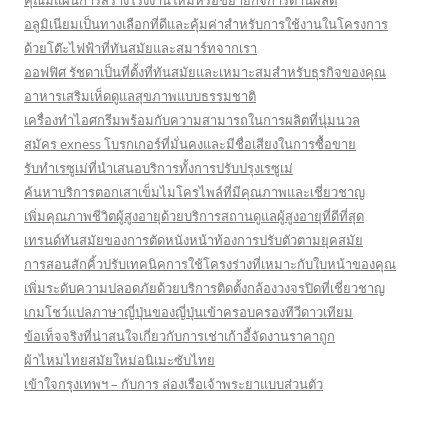
คุณมีแผนการสร้างโรงงานใหม่หรือขยายกิจการด้านผลิต
อลูมิเนียมเป็นทางเลือกที่ดีและคุ้มค่าสำหรับการใช้งานในโครงการ
ด้วยโต๊ะไฟฟ้าที่ทันสมัยและสมาร์ทจากเรา
ออฟฟิศ รัชดาเป็นที่ตั้งที่ทันสมัยและเหมาะสมสำหรับธุรกิจของคุณ
อาหารเสริมเห็ดดูแลสุขภาพแบบธรรมชาติ
เครื่องทำไอศกรีมพร้อมกับความสามารถในการผลิตที่นุ่มนวล
สมัคร exness โบรกเกอร์ที่มั่นคงและมีชื่อเสียงในการซื้อขาย
รับทำเรซูเม่ที่นำเสนอบริการทั้งการปรับปรุงเรซูเม่
ค้นหาบริการตอกเสาเข็มไมโครไพล์ที่มีคุณภาพและเชี่ยวชาญ
เพิ่มคุณภาพชีวิตผู้สูงอายุด้วยบริการสถานดูแลผู้สูงอายุที่ดีที่สุด
เทรนด์ทันสมัยของการตัดหนังหน้าท้องการปรับตัวตามยุคสมัย
การสอนสักคิ้วปรับเทคนิคการใช้โครงร่างที่เหมาะกับใบหน้าของคุณ
เพิ่มระดับความปลอดภัยด้วยบริการติดตั้งกล้องวงจรปิดที่เชี่ยวชาญ
เกมโชว์แปลภาษาญี่ปุ่นของญี่ปุ่นเข้าครอบครองทีวีดาวเทียม
ข้อเท็จจริงที่น่าสนใจเกี่ยวกับการเช่าเก้าอี้จัดงานราคาถูก
ผ้าไหมไทยสมัยใหม่อนิเมะซับไทย
เข้าใจกรุงเทพฯ – กับการ ล่องเรือเจ้าพระยาแบบส่วนตัว