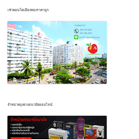
เช่าคอนโดเมืองทองราคาถูก
จำหน่ายถุงยางอนามัยออนไลน์