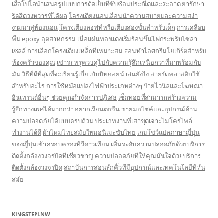
เสื้อโปโลนำเสนอรูปแบบการตัดเย็บที่ซับซ้อนประณีตและสะอาด
ยารักษา
ริดสีดวงทวารที่ได้ผล
โครงเตียงนอนเลื่อนนำความสบายและความสง่า
งามมาสู่ห้องนอน
โครงเตียงลอฟท์หรือเตียงสองชั้นสำหรับเด็ก
การเคลือบ
พื้น epoxy อุตสาหกรรม
เมื่อแผ่นทองแดงเริ่มร้อนขึ้นไฟกระพริบโซล่า
เซลล์
การเลือกโครงเตียงเหล็กที่เหมาะสม
สอนทำไอศกรีมโยเกิร์ตสำหรับ
ห้องครัวของคุณ
เช่ารถหรูควบคู่ไปกับความรู้สึกเหนือกว่าที่มาพร้อมกับ
มัน
วิธีที่ดีที่สุดที่จะเรียนรู้เกี่ยวกับบิทคอยน์ เล่นยังไง
สายรัดพลาสติกใช้
สำหรับอะไร
การใช้หม้อแปลงไฟฟ้าประเภทต่างๆ
ป้ายไวนิลและโฆษณา
อินเทรนด์อื่นๆ ช่วยคุณกำจัดการปฏิเสธ
เซ็กทอยที่สามารถสร้างความ
รู้สึกทางเพศได้มากกว่า
อยากเรียนต่อจีน
ขายมอไซค์และอุปกรณ์ด้าน
ความปลอดภัยได้แบบครบถ้วน
ประเภทงานที่เสาขุดเจาะไมโครไพล์
ทำงานได้ดี
ผ้าไหมไทยสมัยใหม่อนิเมะซับไทย
เกมโชว์แปลภาษาญี่ปุ่น
ของญี่ปุ่นเข้าครอบครองทีวีดาวเทียม
เพิ่มระดับความปลอดภัยด้วยบริการ
ติดตั้งกล้องวงจรปิดที่เชี่ยวชาญ
ความปลอดภัยที่ให้คุณมั่นใจด้วยบริการ
ติดตั้งกล้องวงจรปิด
สถาบันการสอนสักคิ้วที่มีอุปกรณ์และเทคโนโลยีที่ทัน
สมัย
KINGSTEPLNW