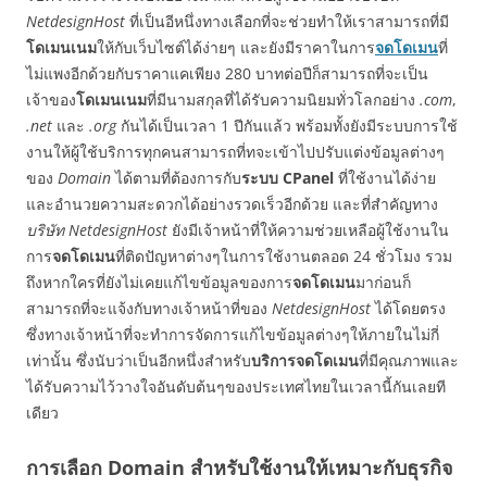
NetdesignHost
ที่เป็นอีหนึ่งทางเลือกที่จะช่วยทำให้เราสามารถที่มี
โดเมนเนม
ให้กับเว็บไซต์ได้ง่ายๆ และยังมีราคาในการ
จดโดเมน
ที่
ไม่แพงอีกด้วยกับราคาแคเพียง 280 บาทต่อปีก็สามารถที่จะเป็น
เจ้าของ
โดเมนเนม
ที่มีนามสกุลที่ได้รับความนิยมทั่วโลกอย่าง
.com
,
.net
และ
.org
กันได้เป็นเวลา 1 ปีกันแล้ว พร้อมทั้งยังมีระบบการใช้
งานให้ผู้ใช้บริการทุกคนสามารถที่ทจะเข้าไปปรับแต่งข้อมูลต่างๆ
ของ
Domain
ได้ตามที่ต้องการกับ
ระบบ CPanel
ที่ใช้งานได้ง่าย
และอำนวยความสะดวกได้อย่างรวดเร็วอีกด้วย และที่สำคัญทาง
บริษัท NetdesignHost
ยังมีเจ้าหน้าที่ให้ความช่วยเหลือผู้ใช้งานใน
การ
จดโดเมน
ที่ติดปัญหาต่างๆในการใช้งานตลอด 24 ชั่วโมง รวม
ถึงหากใครที่ยังไม่เคยแก้ไขข้อมูลของการ
จดโดเมน
มาก่อนก็
สามารถที่จะแจ้งกับทางเจ้าหน้าที่ของ
NetdesignHost
ได้โดยตรง
ซึ่งทางเจ้าหน้าที่จะทำการจัดการแก้ไขข้อมูลต่างๆให้ภายในไม่กี่
เท่านั้น ซึ่งนับว่าเป็นอีกหนึ่งสำหรับ
บริการจดโดเมน
ที่มีคุณภาพและ
ได้รับความไว้วางใจอันดับต้นๆของประเทศไทยในเวลานี้กันเลยที
เดียว
การเลือก Domain สำหรับใช้งานให้เหมาะกับธุรกิจ