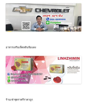
อาหารเสริมเห็ดหลินจือแดง
ร้านเช่าชุดราตรีราคาถูก