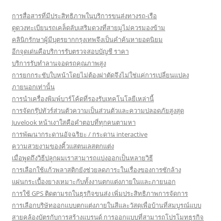
การสื่อสารที่มีประสิทธิภาพในบริการขนส่งทางรถ-เรือ
ดูดวงทะเบียนรถเคล็ดลับเสริมดวงที่สายมูไม่ควรมองข้าม
คลินิกรักษาผู้มีบุตรยากกรุงเทพจึงเป็นคำค้นหายอดนิยม
อีกจุดเด่นคือบริการรับตรวจสอบบัญชี ราคา
บริการรับทำลานจอดรถคุณภาพสูง
การยกกระชับใบหน้าโดยไม่ต้องผ่าตัดจึงไม่ใช่แค่การเปลี่ยนแปลง
ภายนอกเท่านั้น
การนำเครื่องพิมพ์บาร์โค้ดที่รองรับเทคโนโลยีเหล่านี้
การจัดกรุ๊ปทัวร์ส่วนตัวความเป็นส่วนตัวและความปลอดภัยสูงสุด
Juvelook หน้าเงาใสคือคำตอบที่ทุกคนตามหา
การพัฒนากระดานอัจฉริยะ / กระดาน interactive
ความสวยงามของคิ้วแสตนเลสตกแต่ง
เมื่อพูดถึงวิธีปลูกผมเราสามารถแบ่งออกเป็นหลายวิธี
การเลือกใช้แก้วพลาสติกยังช่วยลดภาระในเรื่องของการซักล้าง
แผ่นกระเบื้องยางเหมาะกับทั้งงานตกแต่งภายในและภายนอก
การใช้ GPS ติดตามรถในธุรกิจขนส่ง เพิ่มประสิทธิภาพการจัดการ
การเลือกบริษัทออกแบบตกแต่งภายในสีและวัสดุเพื่อบ้านที่สมบูรณ์แบบ
สายคล้องบัตรกับการสร้างแบรนด์ การออกแบบที่สามารถโปรโมทธุรกิจ