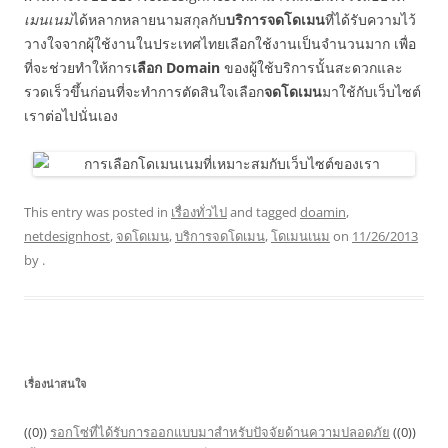
เมนเนม
ได้หลากหลายนามสกุลกับ
บริการจดโดเมน
ที่ได้รับความไว้
วางใจจากผุ้ใช้งานในประเทศไทยเลือกใช้งานเป็นจำนวนมาก เพื่อ
ที่จะช่วยทำให้การ
เลือก Domain
ของผู้ใช้บริการนั้นสะดวกและ
รวดเร็วขึ้นก่อนที่จะทำการตัดสินใจเลือก
จดโดเมน
มาใช้กับเว็บไซต์
เราต่อไปนั่นเอง
This entry was posted in
เรื่องทั่วไป
and tagged
doamin
,
netdesignhost
,
จดโดเมน
,
บริการจดโดเมน
,
โดเมนเนม
on
11/26/2013
by
.
เรื่องน่าสนใจ
((0))
รอกโซ่ที่ได้รับการออกแบบมาสำหรับปัจจัยด้านความปลอดภัย
((0))