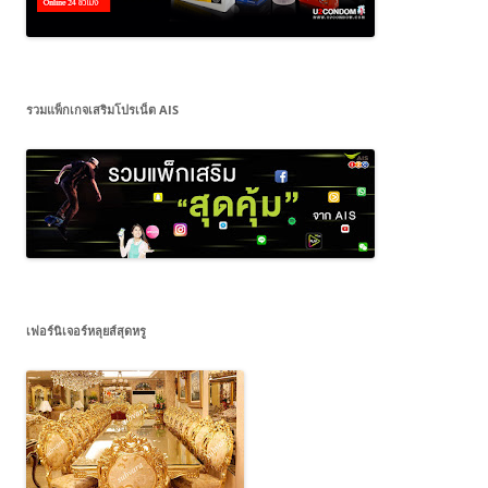
รวมแพ็กเกจเสริมโปรเน็ต AIS
เฟอร์นิเจอร์หลุยส์สุดหรู