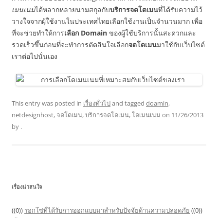
เมนเนม
ได้หลากหลายนามสกุลกับ
บริการจดโดเมน
ที่ได้รับความไว้
วางใจจากผุ้ใช้งานในประเทศไทยเลือกใช้งานเป็นจำนวนมาก เพื่อ
ที่จะช่วยทำให้การ
เลือก Domain
ของผู้ใช้บริการนั้นสะดวกและ
รวดเร็วขึ้นก่อนที่จะทำการตัดสินใจเลือก
จดโดเมน
มาใช้กับเว็บไซต์
เราต่อไปนั่นเอง
This entry was posted in
เรื่องทั่วไป
and tagged
doamin
,
netdesignhost
,
จดโดเมน
,
บริการจดโดเมน
,
โดเมนเนม
on
11/26/2013
by
.
เรื่องน่าสนใจ
((0))
รอกโซ่ที่ได้รับการออกแบบมาสำหรับปัจจัยด้านความปลอดภัย
((0))