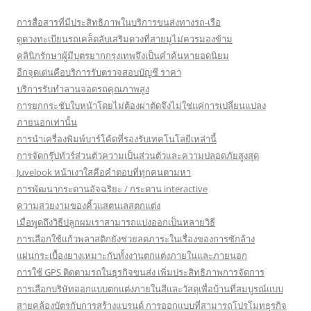
การสื่อสารที่มีประสิทธิภาพในบริการขนส่งทางรถ-เรือ
ดูดวงทะเบียนรถเคล็ดลับเสริมดวงที่สายมูไม่ควรมองข้าม
คลินิกรักษาผู้มีบุตรยากกรุงเทพจึงเป็นคำค้นหายอดนิยม
อีกจุดเด่นคือบริการรับตรวจสอบบัญชี ราคา
บริการรับทำลานจอดรถคุณภาพสูง
การยกกระชับใบหน้าโดยไม่ต้องผ่าตัดจึงไม่ใช่แค่การเปลี่ยนแปลง
ภายนอกเท่านั้น
การนำเครื่องพิมพ์บาร์โค้ดที่รองรับเทคโนโลยีเหล่านี้
การจัดกรุ๊ปทัวร์ส่วนตัวความเป็นส่วนตัวและความปลอดภัยสูงสุด
Juvelook หน้าเงาใสคือคำตอบที่ทุกคนตามหา
การพัฒนากระดานอัจฉริยะ / กระดาน interactive
ความสวยงามของคิ้วแสตนเลสตกแต่ง
เมื่อพูดถึงวิธีปลูกผมเราสามารถแบ่งออกเป็นหลายวิธี
การเลือกใช้แก้วพลาสติกยังช่วยลดภาระในเรื่องของการซักล้าง
แผ่นกระเบื้องยางเหมาะกับทั้งงานตกแต่งภายในและภายนอก
การใช้ GPS ติดตามรถในธุรกิจขนส่ง เพิ่มประสิทธิภาพการจัดการ
การเลือกบริษัทออกแบบตกแต่งภายในสีและวัสดุเพื่อบ้านที่สมบูรณ์แบบ
สายคล้องบัตรกับการสร้างแบรนด์ การออกแบบที่สามารถโปรโมทธุรกิจ