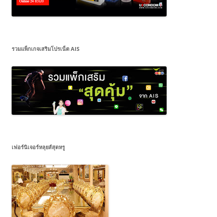
รวมแพ็กเกจเสริมโปรเน็ต AIS
เฟอร์นิเจอร์หลุยส์สุดหรู