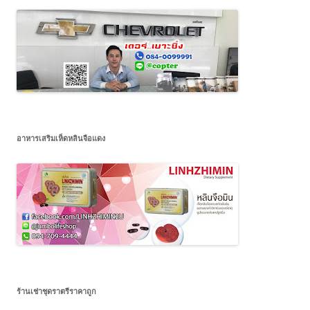
อาหารเสริมเห็ดหลินจือแดง
ร้านเช่าชุดราตรีราคาถูก