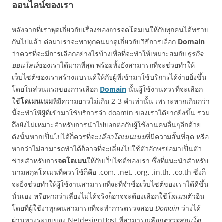
ออนไลน์ของเรา
หลังจากที่เราพุดเกี่ยวกับเรื่องของการจดโดมเนให้กับทุกคนได้ทราบ
กันไปแล้ว ต่อมาเราจะพาทุกคนมาดูเกี่ยวกับวิธีการเลือก
Domain
ว่าควรที่จะมีการเลือกอย่างไรบ้างเพื่อที่จะทำให้เหมาะสมกับ
ธุรกิจ
ออนไลน์
ของเราได้มากที่สุด พร้อมทั้งยังสามารถที่จะช่วยทำให้
เว็บไซต์ชองเราสร้างแบรนด์ให้กับผู้ที่เข้ามาใช้บริการได้ง่ายยิ่งขึ้น
โดยในส่วนแรกของการเลือก
Domain
นั้นผู้ใช้งานควรที่จะเลือก
ใช้
โดเมนเนม
ที่มีความยาวไม่เกิน 2-3 คำเท่านั้น เพราะหากเกินกว่า
นี้จะทำให้ผู้ที่เข้ามาใช้บริการจำ doamin ของเราได้ยากยิ่งขึ้น รวม
ถึงยังไม่เหมาะสำหรับการนำไปบอกต่อกับผู้ใช้งานคนอื่นๆอีกด้วย
ดังนั้นหากเป็นไปได้ก็ควรที่จะ
เลือกโดเมนเนม
ที่มีความสั้นที่สุด หรือ
หากว่าไม่สามารถทำได้ก็อาจที่จะเลี่ยงไปใช้ตัวอักษรย่อมาเป็นตัว
ช่วยสำหรับการ
จดโดเมน
ให้กับเว็บไซต์ของเรา ซึ่งที่แนะนำสำหรับ
นามสกุลโดเมนที่ควรใช้ก็คือ .com, .net, .org, .in.th, .co.th ซึ่งก็
จะยิ่งช่วยทำให้ผู้ใช้งานสามารถที่จะที่จำชื่อเว็บไซต์ของเราได้ดีขึ้น
นั่นเอง หรือหากว่าเลี่ยงไม่ได้จริงก็อาจจะต้องเลือกใช้
โดเมน
ตัวอืน
โดยที่ผู้ใช้งาทุกคนสามารถที่จะทำการตรวจสอบ
Domain
ว่างได้
ผ่านทางระบบของ NetdesignHost ที่สามารถเลือก
ตรวจสอบโด