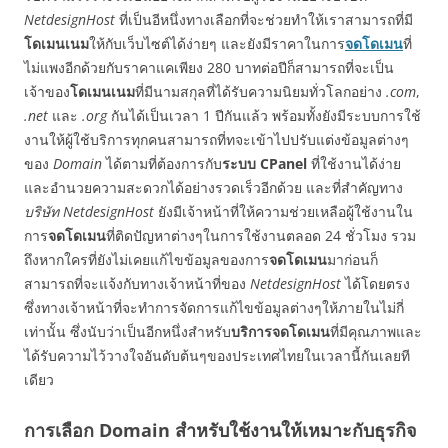
NetdesignHost
ที่เป็นอีหนึ่งทางเลือกที่จะช่วยทำให้เราสามารถที่มี
โดเมนเนม
ให้กับเว็บไซต์ได้ง่ายๆ และยังมีราคาในการ
จดโดเมน
ที่
ไม่แพงอีกด้วยกับราคาแคเพียง 280 บาทต่อปีก็สามารถที่จะเป็น
เจ้าของ
โดเมนเนม
ที่มีนามสกุลที่ได้รับความนิยมทั่วโลกอย่าง
.com
,
.net
และ
.org
กันได้เป็นเวลา 1 ปีกันแล้ว พร้อมทั้งยังมีระบบการใช้
งานให้ผู้ใช้บริการทุกคนสามารถที่ทจะเข้าไปปรับแต่งข้อมูลต่างๆ
ของ
Domain
ได้ตามที่ต้องการกับ
ระบบ CPanel
ที่ใช้งานได้ง่าย
และอำนวยความสะดวกได้อย่างรวดเร็วอีกด้วย และที่สำคัญทาง
บริษัท NetdesignHost
ยังมีเจ้าหน้าที่ให้ความช่วยเหลือผู้ใช้งานใน
การ
จดโดเมน
ที่ติดปัญหาต่างๆในการใช้งานตลอด 24 ชั่วโมง รวม
ถึงหากใครที่ยังไม่เคยแก้ไขข้อมูลของการ
จดโดเมน
มาก่อนก็
สามารถที่จะแจ้งกับทางเจ้าหน้าที่ของ
NetdesignHost
ได้โดยตรง
ซึ่งทางเจ้าหน้าที่จะทำการจัดการแก้ไขข้อมูลต่างๆให้ภายในไม่กี่
เท่านั้น ซึ่งนับว่าเป็นอีกหนึ่งสำหรับ
บริการจดโดเมน
ที่มีคุณภาพและ
ได้รับความไว้วางใจอันดับต้นๆของประเทศไทยในเวลานี้กันเลยที
เดียว
การเลือก Domain สำหรับใช้งานให้เหมาะกับธุรกิจ