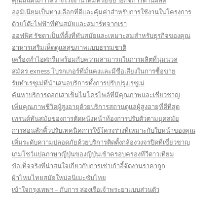
คุณมีแผนการสร้างโรงงานใหม่หรือขยายกิจการด้านผลิต
อลูมิเนียมเป็นทางเลือกที่ดีและคุ้มค่าสำหรับการใช้งานในโครงการ
ด้วยโต๊ะไฟฟ้าที่ทันสมัยและสมาร์ทจากเรา
ออฟฟิศ รัชดาเป็นที่ตั้งที่ทันสมัยและเหมาะสมสำหรับธุรกิจของคุณ
อาหารเสริมเห็ดดูแลสุขภาพแบบธรรมชาติ
เครื่องทำไอศกรีมพร้อมกับความสามารถในการผลิตที่นุ่มนวล
สมัคร exness โบรกเกอร์ที่มั่นคงและมีชื่อเสียงในการซื้อขาย
รับทำเรซูเม่ที่นำเสนอบริการทั้งการปรับปรุงเรซูเม่
ค้นหาบริการตอกเสาเข็มไมโครไพล์ที่มีคุณภาพและเชี่ยวชาญ
เพิ่มคุณภาพชีวิตผู้สูงอายุด้วยบริการสถานดูแลผู้สูงอายุที่ดีที่สุด
เทรนด์ทันสมัยของการตัดหนังหน้าท้องการปรับตัวตามยุคสมัย
การสอนสักคิ้วปรับเทคนิคการใช้โครงร่างที่เหมาะกับใบหน้าของคุณ
เพิ่มระดับความปลอดภัยด้วยบริการติดตั้งกล้องวงจรปิดที่เชี่ยวชาญ
เกมโชว์แปลภาษาญี่ปุ่นของญี่ปุ่นเข้าครอบครองทีวีดาวเทียม
ข้อเท็จจริงที่น่าสนใจเกี่ยวกับการเช่าเก้าอี้จัดงานราคาถูก
ผ้าไหมไทยสมัยใหม่อนิเมะซับไทย
เข้าใจกรุงเทพฯ – กับการ ล่องเรือเจ้าพระยาแบบส่วนตัว