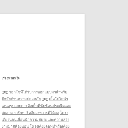
เรื่องน่าสนใจ
((0))
รอกโซ่ที่ได้รับการออกแบบมาสำหรับ
ปัจจัยด้านความปลอดภัย
((0))
เสื้อโปโลนำ
เสนอรูปแบบการตัดเย็บที่ซับซ้อนประณีตและ
สะอาด
ยารักษาริดสีดวงทวารที่ได้ผล
โครง
เตียงนอนเลื่อนนำความสบายและความสง่า
งามมาสู่ห้องนอน
โครงเตียงลอฟท์หรือเตียง