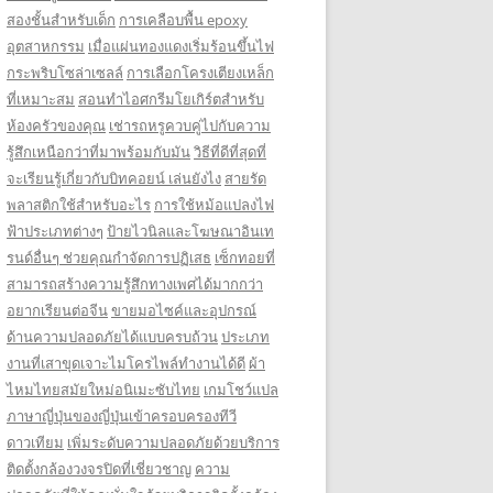
สองชั้นสำหรับเด็ก
การเคลือบพื้น epoxy
อุตสาหกรรม
เมื่อแผ่นทองแดงเริ่มร้อนขึ้นไฟ
กระพริบโซล่าเซลล์
การเลือกโครงเตียงเหล็ก
ที่เหมาะสม
สอนทำไอศกรีมโยเกิร์ตสำหรับ
ห้องครัวของคุณ
เช่ารถหรูควบคู่ไปกับความ
รู้สึกเหนือกว่าที่มาพร้อมกับมัน
วิธีที่ดีที่สุดที่
จะเรียนรู้เกี่ยวกับบิทคอยน์ เล่นยังไง
สายรัด
พลาสติกใช้สำหรับอะไร
การใช้หม้อแปลงไฟ
ฟ้าประเภทต่างๆ
ป้ายไวนิลและโฆษณาอินเท
รนด์อื่นๆ ช่วยคุณกำจัดการปฏิเสธ
เซ็กทอยที่
สามารถสร้างความรู้สึกทางเพศได้มากกว่า
อยากเรียนต่อจีน
ขายมอไซค์และอุปกรณ์
ด้านความปลอดภัยได้แบบครบถ้วน
ประเภท
งานที่เสาขุดเจาะไมโครไพล์ทำงานได้ดี
ผ้า
ไหมไทยสมัยใหม่อนิเมะซับไทย
เกมโชว์แปล
ภาษาญี่ปุ่นของญี่ปุ่นเข้าครอบครองทีวี
ดาวเทียม
เพิ่มระดับความปลอดภัยด้วยบริการ
ติดตั้งกล้องวงจรปิดที่เชี่ยวชาญ
ความ