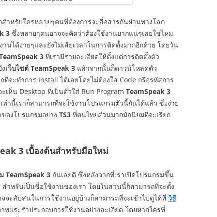
มากสำหรับใครหลายๆคนที่ต้องการจะสื่อสารกันผ่านทางโลก
k 3
ซึ่งหลายๆคนอาจจะคิดว่าต้องใช้งานยากแน่ๆเลยใช่ไหม
งานได้ง่ายๆและยังไม่เสียเวลาในการติดตั้งมากอีกด้วย โดยวัน
ช้ TeamSpeak 3
ที่เรามีรายละเอียดให้ตั้งแต่การติดตั้งตัว
ัง
เว็บไซต์ TeamSpeak 3
แล้วจากนั้นก็ดาวน์โหลดตัว
ารถที่จะทำการ Install ได้เลยโดยไม่ต้องใส่ Code กรือรหัสการ
ก็จะเห็น Desktop ที่เป็นตัวใส่ Run Program
TeamSpeak 3
ท่านี้เราก็สามารถที่จะใช้งานโปรแกรมตัวนี้กันได้แล้ว ซึ่งง่าย
่อย่อของโปรแกรมอย่าง
TS3
ที่คนไทยส่วนมากมักนิยมที่จะเรียก
k 3 เบื้องต้นสำหรับมือใหม่
ม TeamSpeak 3
กันเลยดี ซึ่งหลังจากที่เราเปิดโปรแกรมขึ้น
 สำหรับเป็นชื่อใช้งานของเรา โดยในส่วนนี้ก็สามารถที่จะตั้ง
จจะสับสนในการใช้งานอยู่บ้างก็สามารถที่จะเข้าไปดูได้ที่
วิธี
ปภาพแระรำประกอบการใช้งานอย่างละเอียด โดยหากใครที่