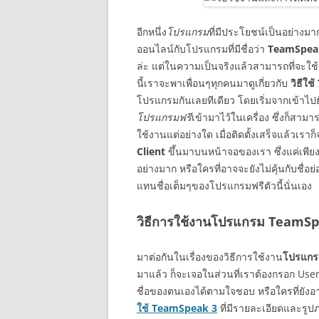
อีกหนึ่ง
โปรแกรม
ที่มีประโยชน์เป็นอย่าง
ออนไลน์กับโปรแกรมที่มีชื่อว่า
TeamSpea
ล่ะ แต่ในความเป็นจริงแล้วสามารถที่จะใช้
นี้เราจะพาเพื่อนๆทุกคนมาดูเกี่ยวกับ
วิธีใ
โปรแกรมกันเลยทีเดียว โดยเริ่มจากเข้าไปย
โปรแกรมฟรี
เข้ามาไว้ในเครื่อง ซึ่งก็สาม
ใช้งานแต่อย่างใด เมื่อติดตั้งเสร็จแล้วเรา
Client
ขึ้นมาบนหน้าจอของเรา ซึ่งแค่เพียงเ
อย่างมาก หรือใครที่อาจจะยังไม่คุ้นกับชื
แทนชื่อเต็มๆของโปรแกรมฟรีตัวนี้นั่นเอง
วิธีการใช้งานโปรแกรม TeamSpea
มาต่อกันในเรื่องของวิธีการใช้งาน
โปรแกร
มาแล้ว ก็จะเจอในส่วนที่เราต้องกรอก User
ชื่อของตนเองได้ตามใจชอบ หรือใครที่ยังอา
ใช้ TeamSpeak 3
ที่มีรายละเอียดและรู