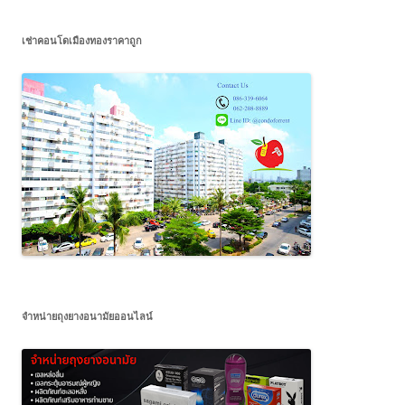
เช่าคอนโดเมืองทองราคาถูก
จำหน่ายถุงยางอนามัยออนไลน์