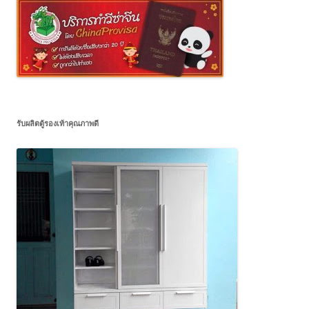
รับผลิตตู้รองเท้าคุณภาพดี