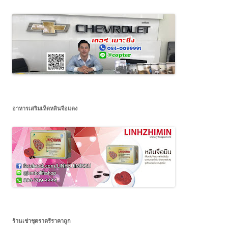
อาหารเสริมเห็ดหลินจือแดง
ร้านเช่าชุดราตรีราคาถูก