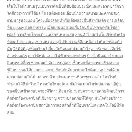
เสื้อโปโลนำเสนอรูปแบบการตัดเย็บที่ซับซ้อนประณีตและสะอาด
ยารักษา
ริดสีดวงทวารที่ได้ผล
โครงเตียงนอนเลื่อนนำความสบายและความสง่า
งามมาสู่ห้องนอน
โครงเตียงลอฟท์หรือเตียงสองชั้นสำหรับเด็ก
การเคลือบ
พื้น epoxy อุตสาหกรรม
เมื่อแผ่นทองแดงเริ่มร้อนขึ้นไฟกระพริบโซล่า
เซลล์
การเลือกโครงเตียงเหล็กที่เหมาะสม
สอนทำไอศกรีมโยเกิร์ตสำหรับ
ห้องครัวของคุณ
เช่ารถหรูควบคู่ไปกับความรู้สึกเหนือกว่าที่มาพร้อมกับ
มัน
วิธีที่ดีที่สุดที่จะเรียนรู้เกี่ยวกับบิทคอยน์ เล่นยังไง
สายรัดพลาสติกใช้
สำหรับอะไร
การใช้หม้อแปลงไฟฟ้าประเภทต่างๆ
ป้ายไวนิลและโฆษณา
อินเทรนด์อื่นๆ ช่วยคุณกำจัดการปฏิเสธ
เซ็กทอยที่สามารถสร้างความ
รู้สึกทางเพศได้มากกว่า
อยากเรียนต่อจีน
ขายมอไซค์และอุปกรณ์ด้าน
ความปลอดภัยได้แบบครบถ้วน
ประเภทงานที่เสาขุดเจาะไมโครไพล์
ทำงานได้ดี
ผ้าไหมไทยสมัยใหม่อนิเมะซับไทย
เกมโชว์แปลภาษาญี่ปุ่น
ของญี่ปุ่นเข้าครอบครองทีวีดาวเทียม
เพิ่มระดับความปลอดภัยด้วยบริการ
ติดตั้งกล้องวงจรปิดที่เชี่ยวชาญ
ความปลอดภัยที่ให้คุณมั่นใจด้วยบริการ
ติดตั้งกล้องวงจรปิด
สถาบันการสอนสักคิ้วที่มีอุปกรณ์และเทคโนโลยีที่ทัน
สมัย