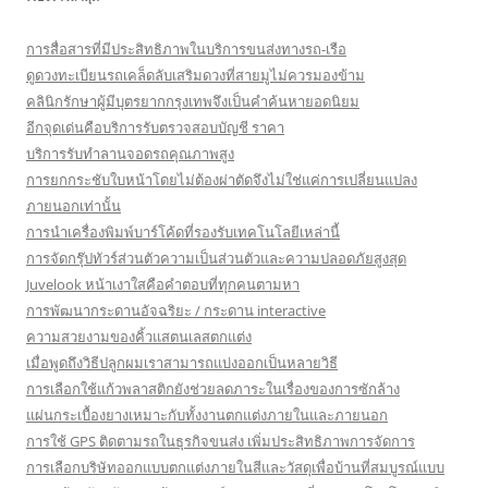
การสื่อสารที่มีประสิทธิภาพในบริการขนส่งทางรถ-เรือ
ดูดวงทะเบียนรถเคล็ดลับเสริมดวงที่สายมูไม่ควรมองข้าม
คลินิกรักษาผู้มีบุตรยากกรุงเทพจึงเป็นคำค้นหายอดนิยม
อีกจุดเด่นคือบริการรับตรวจสอบบัญชี ราคา
บริการรับทำลานจอดรถคุณภาพสูง
การยกกระชับใบหน้าโดยไม่ต้องผ่าตัดจึงไม่ใช่แค่การเปลี่ยนแปลง
ภายนอกเท่านั้น
การนำเครื่องพิมพ์บาร์โค้ดที่รองรับเทคโนโลยีเหล่านี้
การจัดกรุ๊ปทัวร์ส่วนตัวความเป็นส่วนตัวและความปลอดภัยสูงสุด
Juvelook หน้าเงาใสคือคำตอบที่ทุกคนตามหา
การพัฒนากระดานอัจฉริยะ / กระดาน interactive
ความสวยงามของคิ้วแสตนเลสตกแต่ง
เมื่อพูดถึงวิธีปลูกผมเราสามารถแบ่งออกเป็นหลายวิธี
การเลือกใช้แก้วพลาสติกยังช่วยลดภาระในเรื่องของการซักล้าง
แผ่นกระเบื้องยางเหมาะกับทั้งงานตกแต่งภายในและภายนอก
การใช้ GPS ติดตามรถในธุรกิจขนส่ง เพิ่มประสิทธิภาพการจัดการ
การเลือกบริษัทออกแบบตกแต่งภายในสีและวัสดุเพื่อบ้านที่สมบูรณ์แบบ