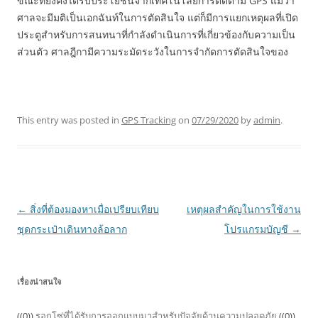
ขณะที่ยังคงได้รับประโยชน์จากเทคโนโลยีการติดตาม GPS แม้ว่า
ศาลจะมีมติเป็นเอกฉันท์ในการตัดสินใจ แต่ก็มีการแยกเหตุผลที่เปิด
ประตูสำหรับการสนทนาที่กำลังดำเนินการที่เกี่ยวข้องกับความเป็น
ส่วนตัว ศาลฎีกามีความระมัดระวังในการจำกัดการตัดสินใจของ
This entry was posted in
GPS Tracking
on
07/29/2020
by
admin
.
Post
←
สิ่งที่ต้องมองหาเมื่อเปรียบเทียบ
เหตุผลสำคัญในการใช้งาน
navigation
ชุดกระเป๋าเดินทางล้อลาก
โปรแกรมบัญชี
→
เรื่องน่าสนใจ
((0))
รอกโซ่ที่ได้รับการออกแบบมาสำหรับปัจจัยด้านความปลอดภัย
((0))