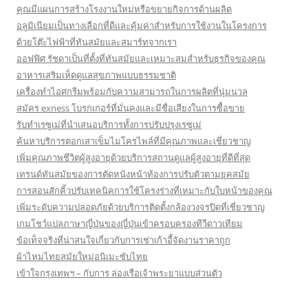
คุณมีแผนการสร้างโรงงานใหม่หรือขยายกิจการด้านผลิต
อลูมิเนียมเป็นทางเลือกที่ดีและคุ้มค่าสำหรับการใช้งานในโครงการ
ด้วยโต๊ะไฟฟ้าที่ทันสมัยและสมาร์ทจากเรา
ออฟฟิศ รัชดาเป็นที่ตั้งที่ทันสมัยและเหมาะสมสำหรับธุรกิจของคุณ
อาหารเสริมเห็ดดูแลสุขภาพแบบธรรมชาติ
เครื่องทำไอศกรีมพร้อมกับความสามารถในการผลิตที่นุ่มนวล
สมัคร exness โบรกเกอร์ที่มั่นคงและมีชื่อเสียงในการซื้อขาย
รับทำเรซูเม่ที่นำเสนอบริการทั้งการปรับปรุงเรซูเม่
ค้นหาบริการตอกเสาเข็มไมโครไพล์ที่มีคุณภาพและเชี่ยวชาญ
เพิ่มคุณภาพชีวิตผู้สูงอายุด้วยบริการสถานดูแลผู้สูงอายุที่ดีที่สุด
เทรนด์ทันสมัยของการตัดหนังหน้าท้องการปรับตัวตามยุคสมัย
การสอนสักคิ้วปรับเทคนิคการใช้โครงร่างที่เหมาะกับใบหน้าของคุณ
เพิ่มระดับความปลอดภัยด้วยบริการติดตั้งกล้องวงจรปิดที่เชี่ยวชาญ
เกมโชว์แปลภาษาญี่ปุ่นของญี่ปุ่นเข้าครอบครองทีวีดาวเทียม
ข้อเท็จจริงที่น่าสนใจเกี่ยวกับการเช่าเก้าอี้จัดงานราคาถูก
ผ้าไหมไทยสมัยใหม่อนิเมะซับไทย
เข้าใจกรุงเทพฯ – กับการ ล่องเรือเจ้าพระยาแบบส่วนตัว