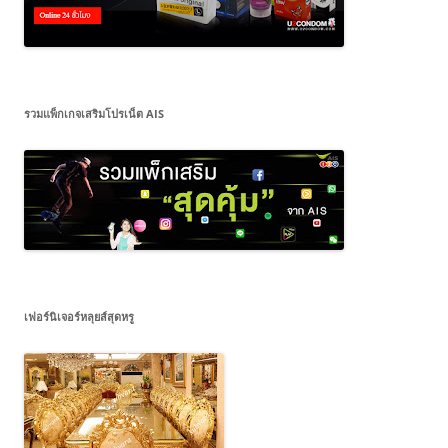
รวมแพ็กเกจเสริมโปรเน็ต AIS
เฟอร์นิเจอร์หลุยส์สุดหรู