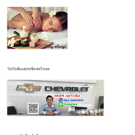
โปรโมชั่นแต่งรถซิ่งเชฟโรเลต