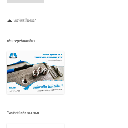
ค้นหา
ได้ที่
นี่
◢◣
หอพักเมืองเอก
บริการชุดซ่อมเกลียว
โทรศัพท์มือถือ XIAOMI