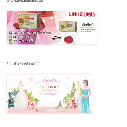
อาหารเสริมเห็ดหลินจือแดง
ร้านเช่าชุดราตรีราคาถูก