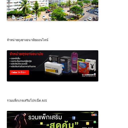
จำหน่ายถุงยางอนามัยออนไลน์
รวมแพ็กเกจเสริมโปรเน็ต AIS