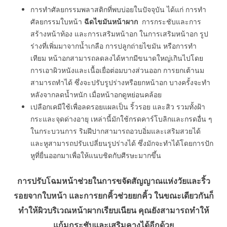
การทำศัลยกรรมพลาสติกที่พบบ่อยในปัจจุบัน ได้แก่ การทำ
ศัลยกรรมใบหน้า
ฉีดไขมันหน้า
ผาก
การกระชับและการ
สร้างหน้าท้อง และการเสริมหน้าอก ในการเสริมหน้าอก รูป
ร่างที่เพิ่มมาจากน้ำเกลือ การปลูกถ่ายไขมัน หรือการทำ
เทียม หน้าอกสามารถลดลงได้หากมีขนาดใหญ่เกินไปโดย
การเอาผิวหนังและเนื้อเยื่อต่อมบางส่วนออก การยกเต้านม
สามารถทำได้ ซึ่งจะปรับรูปร่างหรือยกหน้าอก บางครั้งจะทำ
หลังจากลดน้ำหนัก เมื่อหน้าอกดูหย่อนคล้อย
เปลือกเคมีใช้เพื่อลดรอยแผลเป็น ริ้วรอย และสิว รวมทั้งฝ้า
กระและจุดด่างอายุ เหล่านี้มักใช้กรดคาร์โบลิกและกรดอื่น ๆ
ในกระบวนการ ริมฝีปากสามารถอวบอิ่มและเสริมสวยได้
และหูสามารถปรับเปลี่ยนรูปร่างได้ ซึ่งมักจะทำได้โดยการปัก
หูที่ยื่นออกมาเพื่อให้แนบชิดกับศีรษะมากขึ้น
การปรับโฉมหน้าช่วยในการขจัดสัญญาณแห่งวัยและริ้ว
รอยจากใบหน้า และการยกคิ้วช่วยยกคิ้ว ในขณะเดียวกันก็
ทำให้ผิวบริเวณหน้าผากเรียบเนียน คุณยังสามารถทำให้
แก้มกระชับและเสริมคางได้อีกด้วย