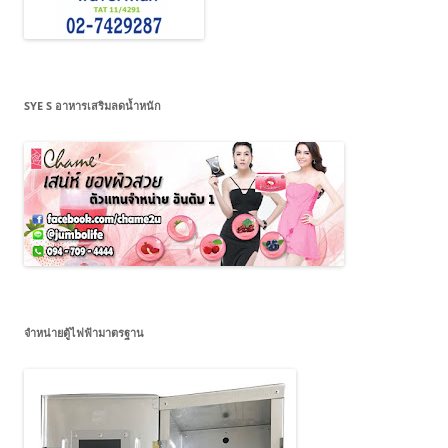
SYE S อาหารเสริมลดน้ำหนัก
จำหน่ายตู้ไฟฟ้ามาตรฐาน