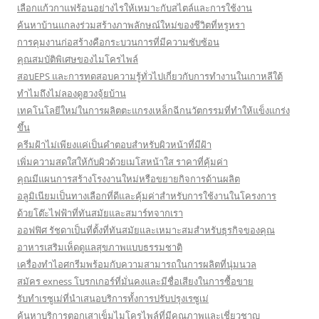
เลือกแก้วกาแฟร้อนอย่างไรให้เหมาะกับสไตล์และการใช้งาน
ค้นหาบ้านแกลงร่วมสร้างภาพลักษณ์ใหม่ของชีวิตที่หรูหรา
การคุมงานก่อสร้างคือกระบวนการที่มีความซับซ้อน
คุณสมบัติพิเศษของไมโครไพล์
สอบEPS และการทดสอบความรู้ทั่วไปเกี่ยวกับการทำงานในเกาหลีใต้
ทำไมถึงไม่ลองดูฮวงจุ้ยบ้าน
เทคโนโลยีใหม่ในการผลิตตะแกรงเหล็กฉีกนวัตกรรมที่ทำให้แข็งแกร่ง
ขึ้น
ครีมฝ้าไม่เพียงแค่เป็นคำตอบสำหรับผิวหน้าที่มีฝ้า
เพิ่มความสดใสให้กับผิวด้วยเมโสหน้าใส ราคาที่คุ้มค่า
คุณมีแผนการสร้างโรงงานใหม่หรือขยายกิจการด้านผลิต
อลูมิเนียมเป็นทางเลือกที่ดีและคุ้มค่าสำหรับการใช้งานในโครงการ
ด้วยโต๊ะไฟฟ้าที่ทันสมัยและสมาร์ทจากเรา
ออฟฟิศ รัชดาเป็นที่ตั้งที่ทันสมัยและเหมาะสมสำหรับธุรกิจของคุณ
อาหารเสริมเห็ดดูแลสุขภาพแบบธรรมชาติ
เครื่องทำไอศกรีมพร้อมกับความสามารถในการผลิตที่นุ่มนวล
สมัคร exness โบรกเกอร์ที่มั่นคงและมีชื่อเสียงในการซื้อขาย
รับทำเรซูเม่ที่นำเสนอบริการทั้งการปรับปรุงเรซูเม่
ค้นหาบริการตอกเสาเข็มไมโครไพล์ที่มีคุณภาพและเชี่ยวชาญ