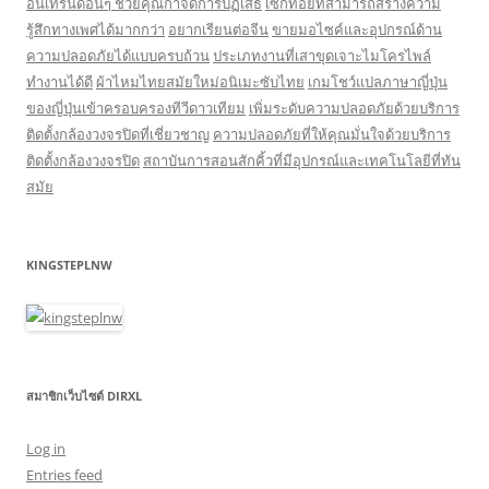
อินเทรนด์อื่นๆ ช่วยคุณกำจัดการปฏิเสธ
เซ็กทอยที่สามารถสร้างความ
รู้สึกทางเพศได้มากกว่า
อยากเรียนต่อจีน
ขายมอไซค์และอุปกรณ์ด้าน
ความปลอดภัยได้แบบครบถ้วน
ประเภทงานที่เสาขุดเจาะไมโครไพล์
ทำงานได้ดี
ผ้าไหมไทยสมัยใหม่อนิเมะซับไทย
เกมโชว์แปลภาษาญี่ปุ่น
ของญี่ปุ่นเข้าครอบครองทีวีดาวเทียม
เพิ่มระดับความปลอดภัยด้วยบริการ
ติดตั้งกล้องวงจรปิดที่เชี่ยวชาญ
ความปลอดภัยที่ให้คุณมั่นใจด้วยบริการ
ติดตั้งกล้องวงจรปิด
สถาบันการสอนสักคิ้วที่มีอุปกรณ์และเทคโนโลยีที่ทัน
สมัย
KINGSTEPLNW
สมาชิกเว็บไซต์ DIRXL
Log in
Entries feed