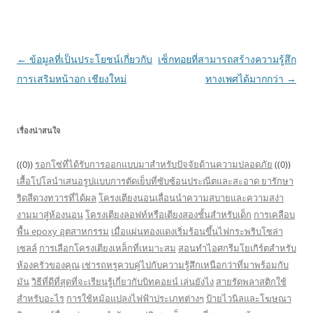
Post
←
ข้อมูลที่เป็นประโยชน์เกี่ยวกับ
เซ็กทอยที่สามารถสร้างความรู้สึก
navigation
การเสริมหน้าอก เชียงใหม่
ทางเพศได้มากกว่า
→
เรื่องน่าสนใจ
((0))
รอกโซ่ที่ได้รับการออกแบบมาสำหรับปัจจัยด้านความปลอดภัย
((0))
เสื้อโปโลนำเสนอรูปแบบการตัดเย็บที่ซับซ้อนประณีตและสะอาด
ยารักษา
ริดสีดวงทวารที่ได้ผล
โครงเตียงนอนเลื่อนนำความสบายและความสง่า
งามมาสู่ห้องนอน
โครงเตียงลอฟท์หรือเตียงสองชั้นสำหรับเด็ก
การเคลือบ
พื้น epoxy อุตสาหกรรม
เมื่อแผ่นทองแดงเริ่มร้อนขึ้นไฟกระพริบโซล่า
เซลล์
การเลือกโครงเตียงเหล็กที่เหมาะสม
สอนทำไอศกรีมโยเกิร์ตสำหรับ
ห้องครัวของคุณ
เช่ารถหรูควบคู่ไปกับความรู้สึกเหนือกว่าที่มาพร้อมกับ
มัน
วิธีที่ดีที่สุดที่จะเรียนรู้เกี่ยวกับบิทคอยน์ เล่นยังไง
สายรัดพลาสติกใช้
สำหรับอะไร
การใช้หม้อแปลงไฟฟ้าประเภทต่างๆ
ป้ายไวนิลและโฆษณา