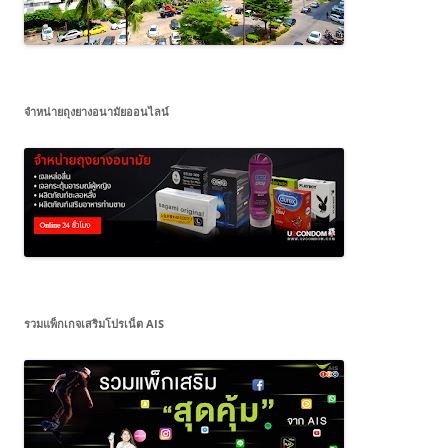
จำหน่ายถุงยางอนามัยออนไลน์
รวมแพ็กเกจเสริมโปรเน็ต AIS