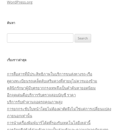
WordPress.org
ค้นหา
Search
for:
เรื่องราวล่าสุด
การสื่อสารที่มีประสิทธิภาพในบริการขนส่งทางรถ-เรือ
ดูดวงทะเบียนรถเคล็ดลับเสริมดวงที่สายมูไม่ควรมองข้าม
คลินิกรักษาผู้มีบุตรยากกรุงเทพจึงเป็นคำค้นหายอดนิยม
อีกจุดเด่นคือบริการรับตรวจสอบบัญชี ราคา
บริการรับทำลานจอดรถคุณภาพสูง
การยกกระชับใบหน้าโดยไม่ต้องผ่าตัดจึงไม่ใช่แค่การเปลี่ยนแปลง
ภายนอกเท่านั้น
การนำเครื่องพิมพ์บาร์โค้ดที่รองรับเทคโนโลยีเหล่านี้
การจัดกรุ๊ปทัวร์ส่วนตัวความเป็นส่วนตัวและความปลอดภัยสูงสุด