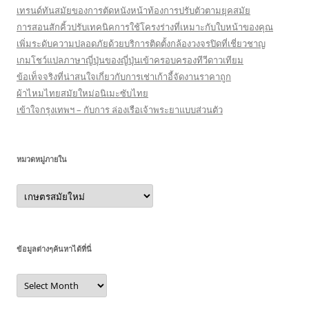
เทรนด์ทันสมัยของการตัดหนังหน้าท้องการปรับตัวตามยุคสมัย
การสอนสักคิ้วปรับเทคนิคการใช้โครงร่างที่เหมาะกับใบหน้าของคุณ
เพิ่มระดับความปลอดภัยด้วยบริการติดตั้งกล้องวงจรปิดที่เชี่ยวชาญ
เกมโชว์แปลภาษาญี่ปุ่นของญี่ปุ่นเข้าครอบครองทีวีดาวเทียม
ข้อเท็จจริงที่น่าสนใจเกี่ยวกับการเช่าเก้าอี้จัดงานราคาถูก
ผ้าไหมไทยสมัยใหม่อนิเมะซับไทย
เข้าใจกรุงเทพฯ – กับการ ล่องเรือเจ้าพระยาแบบส่วนตัว
หมวดหมู่ภายใน
หมวด
หมู่
ภายใน
ข้อมูลต่างๆค้นหาได้ที่นี่
ข้อมูล
ต่างๆ
ค้นหา
ได้ที่