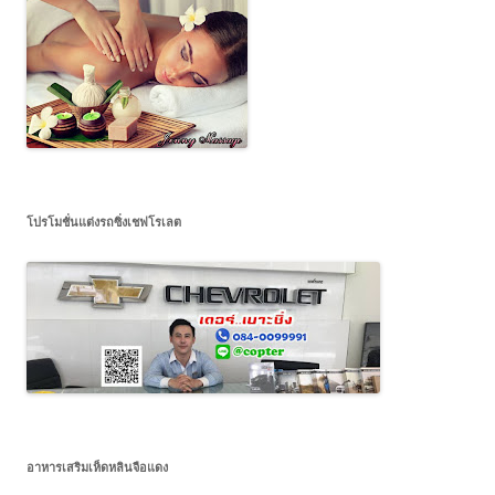
โปรโมชั่นแต่งรถซิ่งเชฟโรเลต
อาหารเสริมเห็ดหลินจือแดง