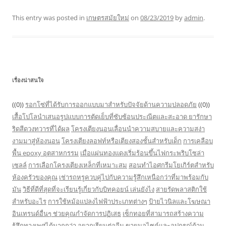
This entry was posted in
เกษตรสมัยใหม่
on
08/23/2019
by
admin
.
เรื่องน่าสนใจ
((0))
รอกโซ่ที่ได้รับการออกแบบมาสำหรับปัจจัยด้านความปลอดภัย
((0))
เสื้อโปโลนำเสนอรูปแบบการตัดเย็บที่ซับซ้อนประณีตและสะอาด
ยารักษา
ริดสีดวงทวารที่ได้ผล
โครงเตียงนอนเลื่อนนำความสบายและความสง่า
งามมาสู่ห้องนอน
โครงเตียงลอฟท์หรือเตียงสองชั้นสำหรับเด็ก
การเคลือบ
พื้น epoxy อุตสาหกรรม
เมื่อแผ่นทองแดงเริ่มร้อนขึ้นไฟกระพริบโซล่า
เซลล์
การเลือกโครงเตียงเหล็กที่เหมาะสม
สอนทำไอศกรีมโยเกิร์ตสำหรับ
ห้องครัวของคุณ
เช่ารถหรูควบคู่ไปกับความรู้สึกเหนือกว่าที่มาพร้อมกับ
มัน
วิธีที่ดีที่สุดที่จะเรียนรู้เกี่ยวกับบิทคอยน์ เล่นยังไง
สายรัดพลาสติกใช้
สำหรับอะไร
การใช้หม้อแปลงไฟฟ้าประเภทต่างๆ
ป้ายไวนิลและโฆษณา
อินเทรนด์อื่นๆ ช่วยคุณกำจัดการปฏิเสธ
เซ็กทอยที่สามารถสร้างความ
รู้สึกทางเพศได้มากกว่า
อยากเรียนต่อจีน
ขายมอไซค์และอุปกรณ์ด้าน