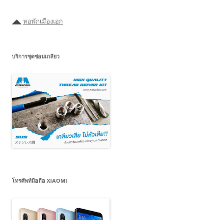
นี่
◢◣
หอพักเมืองเอก
บริการชุดซ่อมเกลียว
โทรศัพท์มือถือ XIAOMI